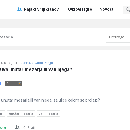
Pitaj
Pitaj
Najaktivniji članovi
Kvizovi i igre
Novosti
Učene
Učene
®
®
Navigacija
mezarja
u kategoriji:
Dženaza Kabur Mejjit
ziva unutar mezarja ili van njega?
Admin
 unutar mezarja ili van njega, sa ulice kojom se prolazi?
am
unutar mezarja
van mezarja
ovor
0
Prati