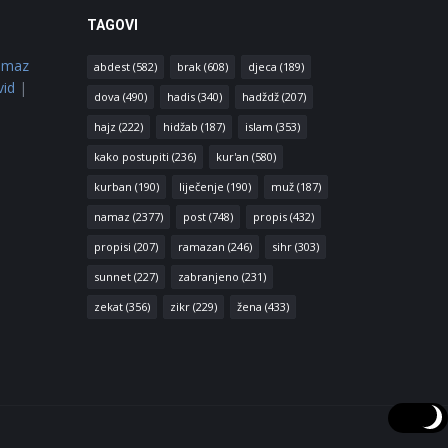
TAGOVI
amaz
abdest
(582)
brak
(608)
djeca
(189)
vid
|
dova
(490)
hadis
(340)
hadždž
(207)
hajz
(222)
hidžab
(187)
islam
(353)
kako postupiti
(236)
kur'an
(580)
kurban
(190)
liječenje
(190)
muž
(187)
namaz
(2377)
post
(748)
propis
(432)
propisi
(207)
ramazan
(246)
sihr
(303)
sunnet
(227)
zabranjeno
(231)
zekat
(356)
zikr
(229)
žena
(433)