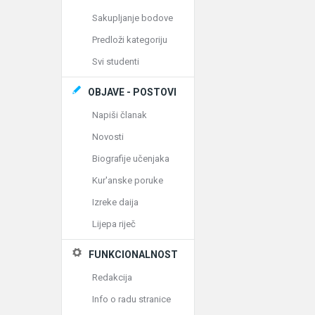
Sakupljanje bodove
Predloži kategoriju
Svi studenti
OBJAVE - POSTOVI
Napiši članak
Novosti
Biografije učenjaka
Kur'anske poruke
Izreke daija
Lijepa riječ
FUNKCIONALNOST
Redakcija
Info o radu stranice