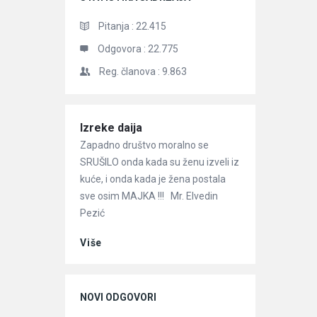
Pitanja :
22.415
Odgovora :
22.775
Reg. članova :
9.863
Članci
Izreke daija
Zapadno društvo moralno se
SRUŠILO onda kada su ženu izveli iz
kuće, i onda kada je žena postala
sve osim MAJKA !!! Mr. Elvedin
Pezić
Više
NOVI ODGOVORI