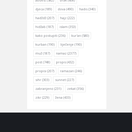
abdest
(582)
brak
(608)
djeca
(189)
dova
(490)
hadis
(340)
hadždž
(207)
hajz
(222)
hidžab
(187)
islam
(353)
kako postupiti
(236)
kur'an
(580)
kurban
(190)
liječenje
(190)
muž
(187)
namaz
(2377)
post
(748)
propis
(432)
propisi
(207)
ramazan
(246)
sihr
(303)
sunnet
(227)
zabranjeno
(231)
zekat
(356)
zikr
(229)
žena
(433)