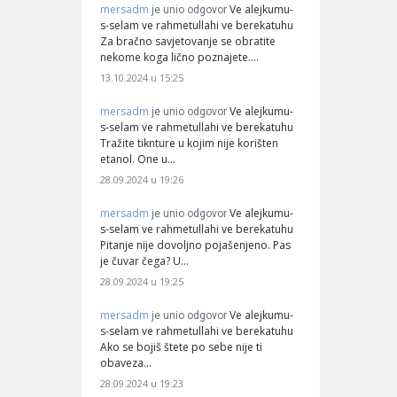
mersadm
Ve alejkumu-
je unio odgovor
s-selam ve rahmetullahi ve berekatuhu
Za bračno savjetovanje se obratite
nekome koga lično poznajete.…
13.10.2024 u 15:25
mersadm
Ve alejkumu-
je unio odgovor
s-selam ve rahmetullahi ve berekatuhu
Tražite tiknture u kojim nije korišten
etanol. One u…
28.09.2024 u 19:26
mersadm
Ve alejkumu-
je unio odgovor
s-selam ve rahmetullahi ve berekatuhu
Pitanje nije dovoljno pojašenjeno. Pas
je čuvar čega? U…
28.09.2024 u 19:25
mersadm
Ve alejkumu-
je unio odgovor
s-selam ve rahmetullahi ve berekatuhu
Ako se bojiš štete po sebe nije ti
obaveza…
28.09.2024 u 19:23