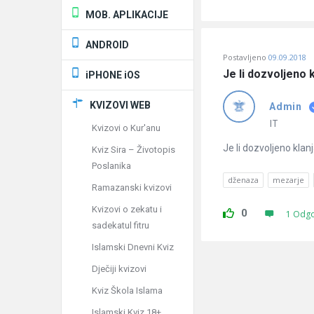
MOB. APLIKACIJE
ANDROID
Postavljeno
09.09.2018
Je li dozvoljeno
iPHONE iOS
KVIZOVI WEB
Admin
IT
Kvizovi o Kur'anu
Je li dozvoljeno kla
Kviz Sira – Životopis
Poslanika
dženaza
mezarje
Ramazanski kvizovi
Kvizovi o zekatu i
0
1 Odg
sadekatul fitru
Islamski Dnevni Kviz
Dječiji kvizovi
Kviz Škola Islama
Islamski Kviz 18+