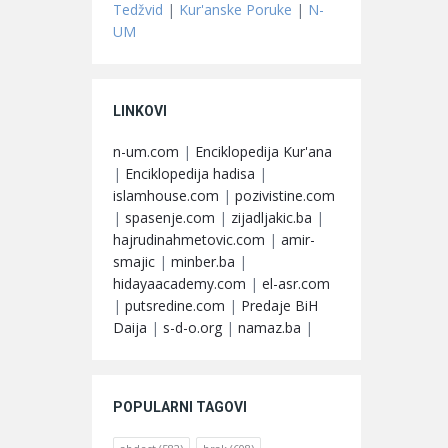
Tedžvid
|
Kur'anske Poruke
|
N-
UM
LINKOVI
n-um.com
|
Enciklopedija Kur'ana
|
Enciklopedija hadisa
|
islamhouse.com
|
pozivistine.com
|
spasenje.com
|
zijadljakic.ba
|
hajrudinahmetovic.com
|
amir-
smajic
|
minber.ba
|
hidayaacademy.com
|
el-asr.com
|
putsredine.com
|
Predaje BiH
Daija
|
s-d-o.org
|
namaz.ba
|
POPULARNI TAGOVI