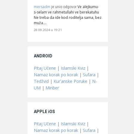
mersadm
Ve alejkumu-
je unio odgovor
s-selam ve rahmetullahi ve berekatuhu
Ne treba da ide kod roditelja sama, bez
muža.…
28.09.2024 u 19:21
ANDROID
Pitaj Učene
|
Islamski Kviz
|
Namaz korak po korak
|
Sufara
|
Tedžvid
|
Kur'anske Poruke
|
N-
UM
|
Minber
APPLE iOS
Pitaj Učene
|
Islamski Kviz
|
Namaz korak po korak
|
Sufara
|