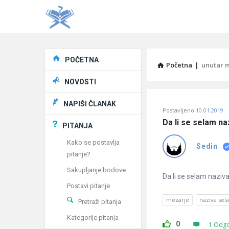
Explore
POČETNA
Početna
|
unutar 
NOVOSTI
Pitaj
NAPIŠI ČLANAK
Postavljeno
10.01.2019
Učene
Da li se selam na
PITANJA
®
Kako se postavlja
Sedin
pitanje?
Latest
Sakupljanje bodove
Pitanja
Da li se selam naziva
Postavi pitanje
mezarje
naziva sel
Pretraži pitanja
Kategorije pitanja
0
1 Odg