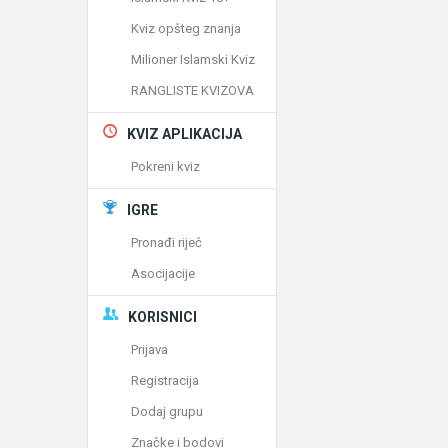
Kviz opšteg znanja
Milioner Islamski Kviz
RANGLISTE KVIZOVA
KVIZ APLIKACIJA
Pokreni kviz
IGRE
Pronađi riječ
Asocijacije
KORISNICI
Prijava
Registracija
Dodaj grupu
Značke i bodovi