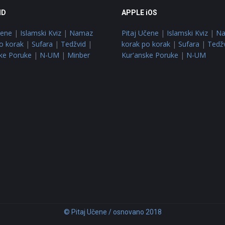
ID
APPLE iOS
čene
|
Islamski Kviz
|
Namaz
Pitaj Učene
|
Islamski Kviz
|
N
o korak
|
Sufara
|
Tedžvid
|
korak po korak
|
Sufara
|
Tedž
ke Poruke
|
N-UM
|
Minber
Kur'anske Poruke
|
N-UM
© Pitaj Učene / osnovano 2018