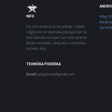
Footer
O
ANDRO
Pitaj U
INFO
korak p
Cilj ove stranice je da prikupi i objavi
Kur'ans
odgovore na islamska pitanja koje su
dali islamski učenjaci sve četiri pravne
škole-mezheba...čitaj više u izborniku
na linku Info.
TEHNIČKA PODRŠKA
Email:
pitajucene@gmail.com