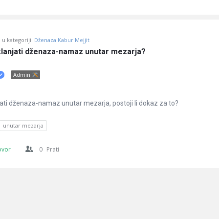
u kategoriji:
Dženaza Kabur Mejjit
 klanjati dženaza-namaz unutar mezarja?
Admin
njati dženaza-namaz unutar mezarja, postoji li dokaz za to?
unutar mezarja
ovor
0
Prati