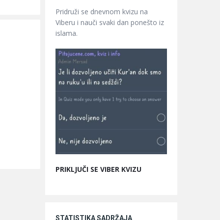
Pridruži se dnevnom kvizu na
Viberu i nauči svaki dan ponešto iz
islama.
PRIKLJUČI SE VIBER KVIZU
STATISTIKA SADRŽAJA