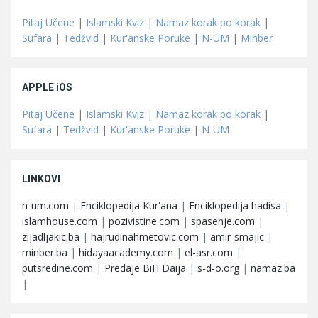
Pitaj Učene
|
Islamski Kviz
|
Namaz korak po korak
|
Sufara
|
Tedžvid
|
Kur'anske Poruke
|
N-UM
|
Minber
APPLE iOS
Pitaj Učene
|
Islamski Kviz
|
Namaz korak po korak
|
Sufara
|
Tedžvid
|
Kur'anske Poruke
|
N-UM
LINKOVI
n-um.com
|
Enciklopedija Kur'ana
|
Enciklopedija hadisa
|
islamhouse.com
|
pozivistine.com
|
spasenje.com
|
zijadljakic.ba
|
hajrudinahmetovic.com
|
amir-smajic
|
minber.ba
|
hidayaacademy.com
|
el-asr.com
|
putsredine.com
|
Predaje BiH Daija
|
s-d-o.org
|
namaz.ba
|