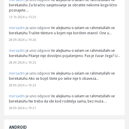
je unio odgovor
berekatuhu Za bračno savjetovanje se obratite nekome koga lično
poznajete.…
13.10.2024 u 15:25
mersadm
Ve alejkumu-s-selam ve rahmetullahi ve
je unio odgovor
berekatuhu Tražite tiknture u kojim nije korišten etanol. One u…
28.09.2024 u 19:26
mersadm
Ve alejkumu-s-selam ve rahmetullahi ve
je unio odgovor
berekatuhu Pitanje nije dovoljno pojašenjeno. Pas je čuvar čega? U…
28.09.2024 u 19:25
mersadm
Ve alejkumu-s-selam ve rahmetullahi ve
je unio odgovor
berekatuhu Ako se bojiš štete po sebe nije ti obaveza…
28.09.2024 u 19:23
mersadm
Ve alejkumu-s-selam ve rahmetullahi ve
je unio odgovor
berekatuhu Ne treba da ide kod roditelja sama, bez muža.…
28.09.2024 u 19:21
ANDROID