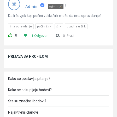
Pitanja
IT
Admin
Admin
Da li čovjek koji počini veliki širk može da ima opravdanje?
ima opravdanje
počini širk
širk
upadne u širk
0
1 Odgovor
0
Prati
Sidebar
PRIJAVA SA PROFILOM
Kako se postavlja pitanje?
Kako se sakupljaju bodovi?
Šta su značke i bodovi?
Najaktivniji članovi