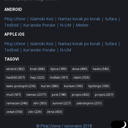
ANDROID
Pitaj Učene
|
Islamski Kviz
|
Namaz korak po korak
|
Sufara
|
Tedžvid
|
Kur'anske Poruke
|
N-UM
|
Minber
APPLE iOS
Pitaj Učene
|
Islamski Kviz
|
Namaz korak po korak
|
Sufara
|
Tedžvid
|
Kur'anske Poruke
|
N-UM
TAGOVI
abdest
(582)
brak
(608)
djeca
(189)
dova
(490)
hadis
(340)
hadždž
(207)
hajz
(222)
hidžab
(187)
islam
(353)
kako postupiti
(236)
kur'an
(580)
kurban
(190)
liječenje
(190)
muž
(187)
namaz
(2377)
post
(748)
propis
(432)
propisi
(207)
ramazan
(246)
sihr
(303)
sunnet
(227)
zabranjeno
(231)
zekat
(356)
zikr
(229)
žena
(433)
© Pitaj Učene / osnovano 2018