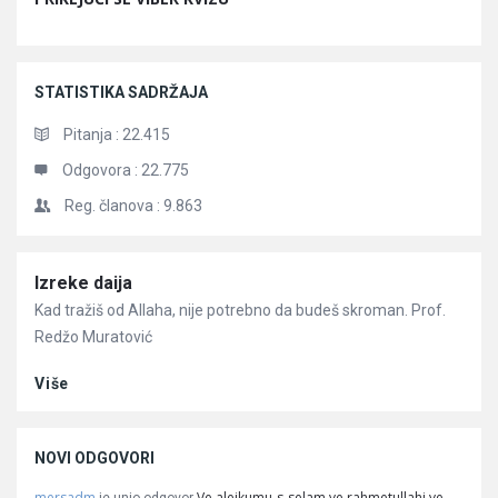
STATISTIKA SADRŽAJA
Pitanja :
22.415
Odgovora :
22.775
Reg. članova :
9.863
Članci
Izreke daija
Kad tražiš od Allaha, nije potrebno da budeš skroman. Prof.
Redžo Muratović
Više
NOVI ODGOVORI
mersadm
Ve alejkumu-s-selam ve rahmetullahi ve