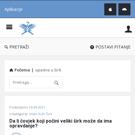
Aplikacije
Pit
Uč
®
PRETRAŽI
POSTAVI PITANJE
Početna
|
upadne u širk
Pitaj
Postavljeno
26.04.2021
Učene
u kategoriji:
Iman Kufr Širk
®
Da li čovjek koji počini veliki širk može da ima 
opravdanje?
Latest