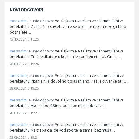
NOVI ODGOVORI
mersadm
Ve alejkumu-s-selam ve rahmetullahi ve
je unio odgovor
berekatuhu Za bračno savjetovanje se obratite nekome koga lično
poznajete.…
13.10.2024 u 15:25
mersadm
Ve alejkumu-s-selam ve rahmetullahi ve
je unio odgovor
berekatuhu Tražite tiknture u kojim nije korišten etanol. One u…
28.09.2024 u 19:26
mersadm
Ve alejkumu-s-selam ve rahmetullahi ve
je unio odgovor
berekatuhu Pitanje nije dovoljno pojašenjeno. Pas je čuvar čega? U…
28.09.2024 u 19:25
mersadm
Ve alejkumu-s-selam ve rahmetullahi ve
je unio odgovor
berekatuhu Ako se bojiš štete po sebe nije ti obaveza…
28.09.2024 u 19:23
mersadm
Ve alejkumu-s-selam ve rahmetullahi ve
je unio odgovor
berekatuhu Ne treba da ide kod roditelja sama, bez muža.…
28.09.2024 u 19:21