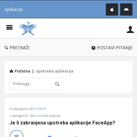
Aplikacije
Pit
Uč
®
PRETRAŽI
POSTAVI PITANJE
Početna
|
upotreba aplikacije
Pitaj
Postavljeno
28.07.2019
Učene
u kategoriji:
Savremena pitanja
®
Je li zabranjena upotreba aplikacije FaceApp?
Latest