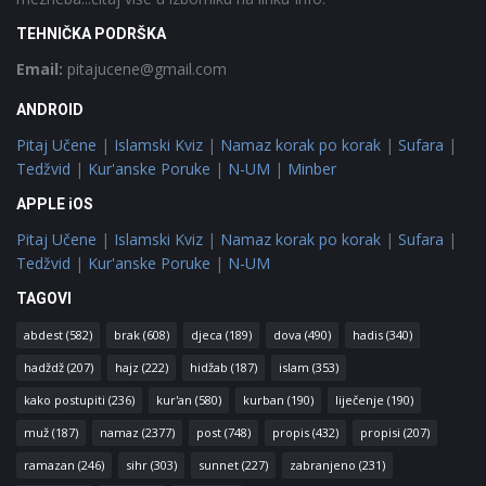
TEHNIČKA PODRŠKA
Email:
pitajucene@gmail.com
ANDROID
Pitaj Učene
|
Islamski Kviz
|
Namaz korak po korak
|
Sufara
|
Tedžvid
|
Kur'anske Poruke
|
N-UM
|
Minber
APPLE iOS
Pitaj Učene
|
Islamski Kviz
|
Namaz korak po korak
|
Sufara
|
Tedžvid
|
Kur'anske Poruke
|
N-UM
TAGOVI
abdest
(582)
brak
(608)
djeca
(189)
dova
(490)
hadis
(340)
hadždž
(207)
hajz
(222)
hidžab
(187)
islam
(353)
kako postupiti
(236)
kur'an
(580)
kurban
(190)
liječenje
(190)
muž
(187)
namaz
(2377)
post
(748)
propis
(432)
propisi
(207)
ramazan
(246)
sihr
(303)
sunnet
(227)
zabranjeno
(231)