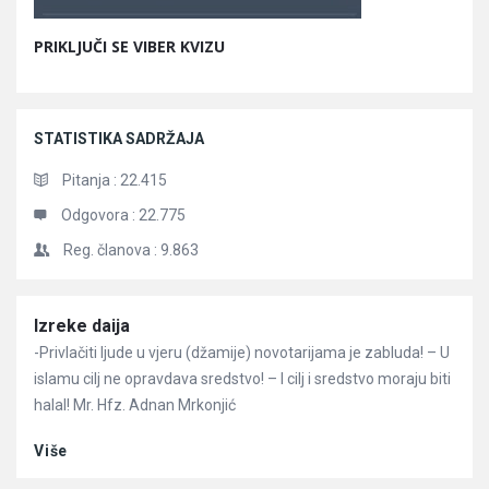
PRIKLJUČI SE VIBER KVIZU
STATISTIKA SADRŽAJA
Pitanja :
22.415
Odgovora :
22.775
Reg. članova :
9.863
Članci
Izreke daija
-Privlačiti ljude u vjeru (džamije) novotarijama je zabluda! – U
islamu cilj ne opravdava sredstvo! – I cilj i sredstvo moraju biti
halal! Mr. Hfz. Adnan Mrkonjić
Više