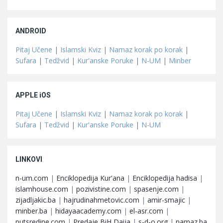
ANDROID
Pitaj Učene
|
Islamski Kviz
|
Namaz korak po korak
|
Sufara
|
Tedžvid
|
Kur'anske Poruke
|
N-UM
|
Minber
APPLE iOS
Pitaj Učene
|
Islamski Kviz
|
Namaz korak po korak
|
Sufara
|
Tedžvid
|
Kur'anske Poruke
|
N-UM
LINKOVI
n-um.com
|
Enciklopedija Kur'ana
|
Enciklopedija hadisa
|
islamhouse.com
|
pozivistine.com
|
spasenje.com
|
zijadljakic.ba
|
hajrudinahmetovic.com
|
amir-smajic
|
minber.ba
|
hidayaacademy.com
|
el-asr.com
|
putsredine.com
|
Predaje BiH Daija
|
s-d-o.org
|
namaz.ba