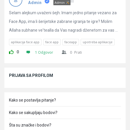
Pitanja
IT
Admin
Admin
Selam alejkum uvaženi šejh. Imam jedno pitanje vezano za
Face App, ima li šerijetske zabrane igranja te igre? Molim
Allaha subhane ve'tealla da Vas nagradi dženetom za vas ...
aplikacija face app
face app
faceapp
upotreba aplikacije
0
1 Odgovor
0
Prati
Sidebar
PRIJAVA SA PROFILOM
Kako se postavlja pitanje?
Kako se sakupljaju bodovi?
Šta su značke i bodovi?