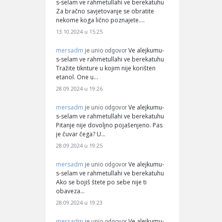
s-selam ve rahmetullahi ve berekatuhu
Za bračno savjetovanje se obratite
nekome koga lično poznajete.…
13.10.2024 u 15:25
mersadm
Ve alejkumu-
je unio odgovor
s-selam ve rahmetullahi ve berekatuhu
Tražite tiknture u kojim nije korišten
etanol. One u…
28.09.2024 u 19:26
mersadm
Ve alejkumu-
je unio odgovor
s-selam ve rahmetullahi ve berekatuhu
Pitanje nije dovoljno pojašenjeno. Pas
je čuvar čega? U…
28.09.2024 u 19:25
mersadm
Ve alejkumu-
je unio odgovor
s-selam ve rahmetullahi ve berekatuhu
Ako se bojiš štete po sebe nije ti
obaveza…
28.09.2024 u 19:23
mersadm
Ve alejkumu-
je unio odgovor