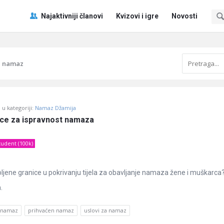
Pitaj
Pitaj
Najaktivniji članovi
Kvizovi i igre
Novosti
Učene
Učene
®
®
Navigacija
a namaz
u kategoriji:
Namaz Džamija
ice za ispravnost namaza
tudent (100k)
ljene granice u pokrivanju tijela za obavljanje namaza žene i muškarca?
.
namaz
prihvaćen namaz
uslovi za namaz