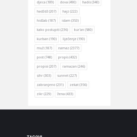
djeca
(189)
dova
(490)
hadis
(340)
hadždž
(207)
hajz
(222)
hidžab
(187)
islam
(353)
kako postupiti
(236)
kur'an
(580)
kurban
(190)
liječenje
(190)
muž
(187)
namaz
(2377)
post
(748)
propis
(432)
propisi
(207)
ramazan
(246)
sihr
(303)
sunnet
(227)
zabranjeno
(231)
zekat
(356)
zikr
(229)
žena
(433)