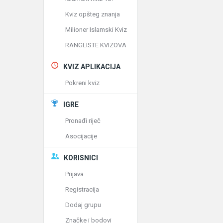
Kviz opšteg znanja
Milioner Islamski Kviz
RANGLISTE KVIZOVA
KVIZ APLIKACIJA
Pokreni kviz
IGRE
Pronađi riječ
Asocijacije
KORISNICI
Prijava
Registracija
Dodaj grupu
Značke i bodovi