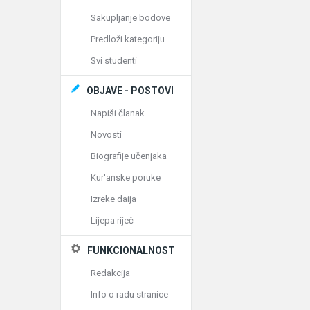
Sakupljanje bodove
Predloži kategoriju
Svi studenti
OBJAVE - POSTOVI
Napiši članak
Novosti
Biografije učenjaka
Kur'anske poruke
Izreke daija
Lijepa riječ
FUNKCIONALNOST
Redakcija
Info o radu stranice