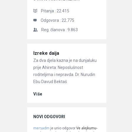
Pitanja :
22.415
Odgovora :
22.775
Reg. članova :
9.863
Članci
Izreke daija
Za dva djela kazna je na dunjaluku
prije Ahireta: Neposlušnost
roditeljima i nepravda. Dr. Nurudin
Ebu Davud Bektaš
Više
NOVI ODGOVORI
mersadm
Ve alejkumu-
je unio odgovor