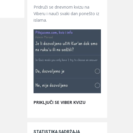
Pridruži se dnevnom kvizu na
Viberu i nauči svaki dan ponešto iz
islama.
PRIKLJUČI SE VIBER KVIZU
STATISTIKA SADRŽAJA