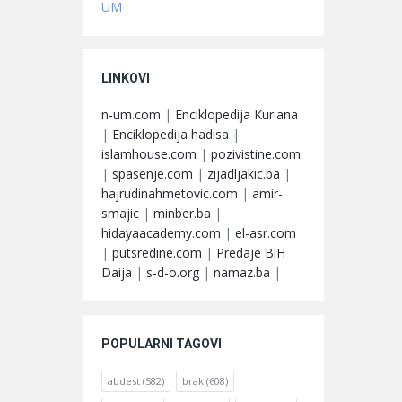
UM
LINKOVI
n-um.com
|
Enciklopedija Kur'ana
|
Enciklopedija hadisa
|
islamhouse.com
|
pozivistine.com
|
spasenje.com
|
zijadljakic.ba
|
hajrudinahmetovic.com
|
amir-
smajic
|
minber.ba
|
hidayaacademy.com
|
el-asr.com
|
putsredine.com
|
Predaje BiH
Daija
|
s-d-o.org
|
namaz.ba
|
POPULARNI TAGOVI
abdest
(582)
brak
(608)