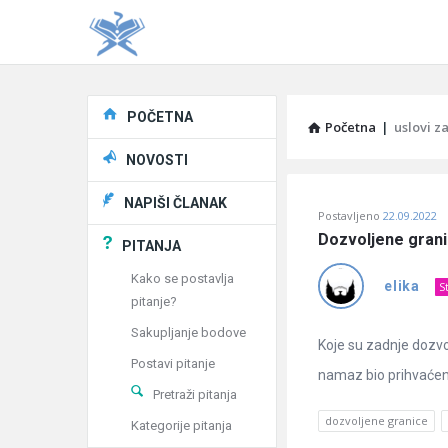
Explore
POČETNA
Početna
|
uslovi z
NOVOSTI
Pitaj
NAPIŠI ČLANAK
Postavljeno
22.09.2022
Učene
Dozvoljene gran
PITANJA
®
Kako se postavlja
elika
S
pitanje?
Latest
Sakupljanje bodove
Pitanja
Koje su zadnje dozvo
Postavi pitanje
namaz bio prihvaćen
Pretraži pitanja
dozvoljene granice
Kategorije pitanja