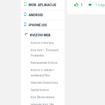
1
MOB. APLIKACIJE
1 Odg
ANDROID
iPHONE iOS
KVIZOVI WEB
Kvizovi o Kur'anu
Kviz Sira – Životopis
Poslanika
Ramazanski kvizovi
Kvizovi o zekatu i
sadekatul fitru
Islamski Dnevni Kviz
Dječiji kvizovi
Kviz Škola Islama
Islamski Kviz 18+