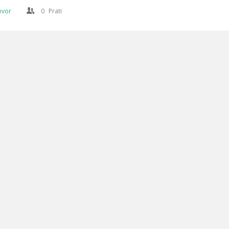
ovor
0
Prati