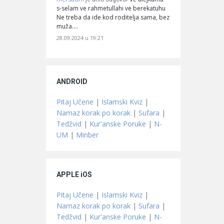
s-selam ve rahmetullahi ve berekatuhu
Ne treba da ide kod roditelja sama, bez
muža.…
28.09.2024 u 19:21
ANDROID
Pitaj Učene
|
Islamski Kviz
|
Namaz korak po korak
|
Sufara
|
Tedžvid
|
Kur'anske Poruke
|
N-
UM
|
Minber
APPLE iOS
Pitaj Učene
|
Islamski Kviz
|
Namaz korak po korak
|
Sufara
|
Tedžvid
|
Kur'anske Poruke
|
N-