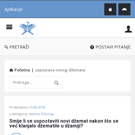
Aplikacije
Pit
Uč
®
PRETRAŽI
POSTAVI PITANJE
Početna
|
uspostava novog džemata
Pitaj
Postavljeno
25.08.2018
Učene
u kategoriji:
Namaz Džamija
®
Smije li se uspostaviti novi džemat nakon što se 
već klanjalo džematile u džamiji?
Latest