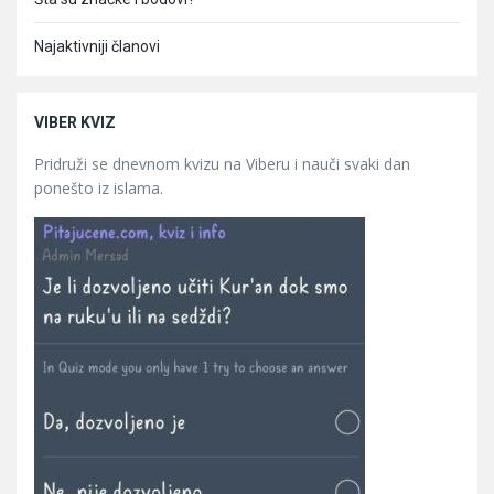
Najaktivniji članovi
VIBER KVIZ
Pridruži se dnevnom kvizu na Viberu i nauči svaki dan
ponešto iz islama.