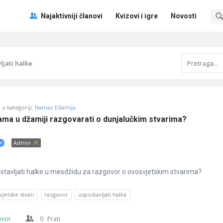
Pitaj
Pitaj
Najaktivniji članovi
Kvizovi i igre
Novosti
Učene
Učene
®
®
Navigacija
ljati halke
u kategoriji:
Namaz Džamija
kama u džamiji razgovarati o dunjalučkim stvarima?
Admin
ostavljati halke u mesdžidu za razgovor o ovosvjetskim stvarima?
vjetske stvari
razgovor
uspostavljati halke
ovor
0
Prati