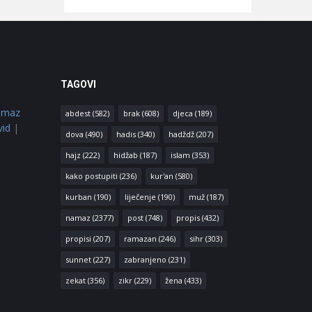
TAGOVI
amaz
abdest
(582)
brak
(608)
djeca
(189)
vid
|
dova
(490)
hadis
(340)
hadždž
(207)
hajz
(222)
hidžab
(187)
islam
(353)
kako postupiti
(236)
kur'an
(580)
kurban
(190)
liječenje
(190)
muž
(187)
namaz
(2377)
post
(748)
propis
(432)
propisi
(207)
ramazan
(246)
sihr
(303)
sunnet
(227)
zabranjeno
(231)
zekat
(356)
zikr
(229)
žena
(433)