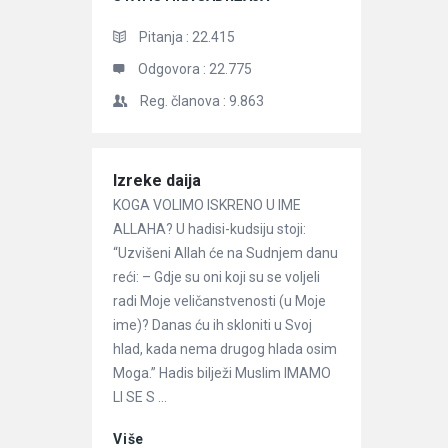
Pitanja :
22.415
Odgovora :
22.775
Reg. članova :
9.863
Članci
Izreke daija
KOGA VOLIMO ISKRENO U IME
ALLAHA? U hadisi-kudsiju stoji:
“Uzvišeni Allah će na Sudnjem danu
reći: – Gdje su oni koji su se voljeli
radi Moje veličanstvenosti (u Moje
ime)? Danas ću ih skloniti u Svoj
hlad, kada nema drugog hlada osim
Moga.” Hadis bilježi Muslim IMAMO
LI SE S ...
Više