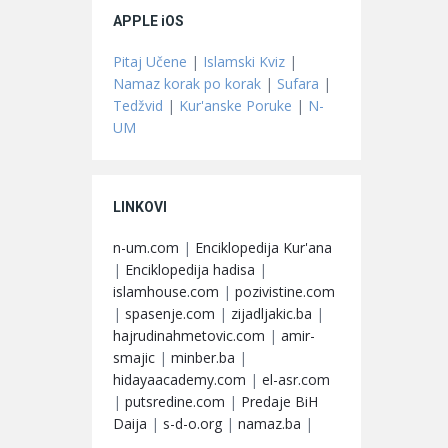
APPLE iOS
Pitaj Učene
|
Islamski Kviz
|
Namaz korak po korak
|
Sufara
|
Tedžvid
|
Kur'anske Poruke
|
N-
UM
LINKOVI
n-um.com
|
Enciklopedija Kur'ana
|
Enciklopedija hadisa
|
islamhouse.com
|
pozivistine.com
|
spasenje.com
|
zijadljakic.ba
|
hajrudinahmetovic.com
|
amir-
smajic
|
minber.ba
|
hidayaacademy.com
|
el-asr.com
|
putsredine.com
|
Predaje BiH
Daija
|
s-d-o.org
|
namaz.ba
|