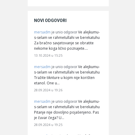
NOVI ODGOVORI
mersadm
Ve alejkumu-
je unio odgovor
s-selam ve rahmetullahi ve berekatuhu
Za bračno savjetovanje se obratite
nekome koga lično poznajete.…
13.10.2024 u 15:25
mersadm
Ve alejkumu-
je unio odgovor
s-selam ve rahmetullahi ve berekatuhu
Tražite tiknture u kojim nije korišten
etanol. One u…
28.09.2024 u 19:26
mersadm
Ve alejkumu-
je unio odgovor
s-selam ve rahmetullahi ve berekatuhu
Pitanje nije dovoljno pojašenjeno. Pas
je čuvar čega? U…
28.09.2024 u 19:25