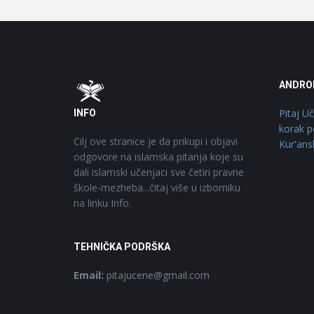
Footer
O
ANDRO
Pitaj U
INFO
korak p
Cilj ove stranice je da prikupi i objavi
Kur'ans
odgovore na islamska pitanja koje su
dali islamski učenjaci sve četiri pravne
škole-mezheba...čitaj više u izborniku
na linku Info.
TEHNIČKA PODRŠKA
Email:
pitajucene@gmail.com