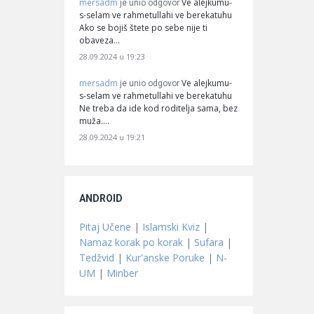
mersadm
Ve alejkumu-
je unio odgovor
s-selam ve rahmetullahi ve berekatuhu
Ako se bojiš štete po sebe nije ti
obaveza…
28.09.2024 u 19:23
mersadm
Ve alejkumu-
je unio odgovor
s-selam ve rahmetullahi ve berekatuhu
Ne treba da ide kod roditelja sama, bez
muža.…
28.09.2024 u 19:21
ANDROID
Pitaj Učene
|
Islamski Kviz
|
Namaz korak po korak
|
Sufara
|
Tedžvid
|
Kur'anske Poruke
|
N-
UM
|
Minber