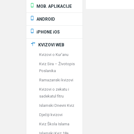
MOB. APLIKACIJE
ANDROID
iPHONE iOS
KVIZOVI WEB
Kvizovi o Kur'anu
Kviz Sira – Životopis
Poslanika
Ramazanski kvizovi
Kvizovi o zekatu i
sadekatul fitru
Islamski Dnevni Kviz
Dječiji kvizovi
Kviz Škola Islama
Islamski Kviz 18+