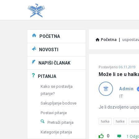
Explore
POČETNA
Početna
|
uspostav
NOVOSTI
Pitaj
NAPIŠI ČLANAK
Postavljeno
06.11.2019
Učene
Može li se u hal
PITANJA
®
Kako se postavlja
Admin
pitanje?
Latest
IT
Sakupljanje bodove
Pitanja
Je li dozvoljeno usp
Postavi pitanje
halka
halke
ovos
Pretraži pitanja
Kategorije pitanja
0
1 Odg