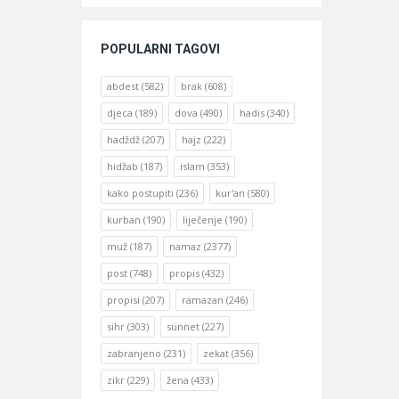
POPULARNI TAGOVI
abdest
(582)
brak
(608)
djeca
(189)
dova
(490)
hadis
(340)
hadždž
(207)
hajz
(222)
hidžab
(187)
islam
(353)
kako postupiti
(236)
kur'an
(580)
kurban
(190)
liječenje
(190)
muž
(187)
namaz
(2377)
post
(748)
propis
(432)
propisi
(207)
ramazan
(246)
sihr
(303)
sunnet
(227)
zabranjeno
(231)
zekat
(356)
zikr
(229)
žena
(433)