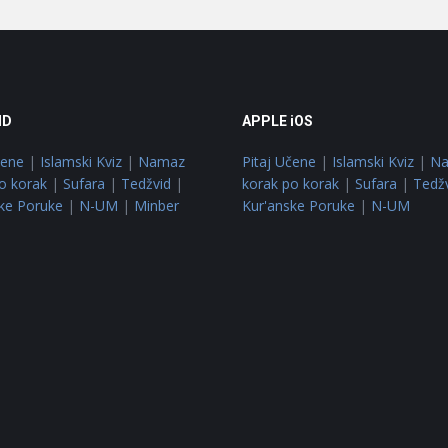
ID
APPLE iOS
čene
|
Islamski Kviz
|
Namaz
Pitaj Učene
|
Islamski Kviz
|
N
o korak
|
Sufara
|
Tedžvid
|
korak po korak
|
Sufara
|
Tedž
ke Poruke
|
N-UM
|
Minber
Kur'anske Poruke
|
N-UM