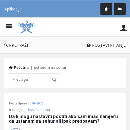
Aplikacije
Pit
Uč
®
PRETRAŽI
POSTAVI PITANJE
Početna
|
ustanem na sehur
Pitaj
Postavljeno
25.06.2022
Učene
u kategoriji:
Post Ramazan
®
Da li mogu nastaviti postiti ako sam imao namjeru 
da ustanem na sehur ali ipak prespavam?
Latest