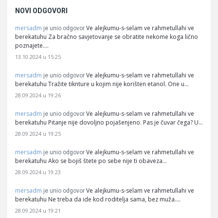
NOVI ODGOVORI
mersadm
Ve alejkumu-s-selam ve rahmetullahi ve
je unio odgovor
berekatuhu Za bračno savjetovanje se obratite nekome koga lično
poznajete.…
13.10.2024 u 15:25
mersadm
Ve alejkumu-s-selam ve rahmetullahi ve
je unio odgovor
berekatuhu Tražite tiknture u kojim nije korišten etanol. One u…
28.09.2024 u 19:26
mersadm
Ve alejkumu-s-selam ve rahmetullahi ve
je unio odgovor
berekatuhu Pitanje nije dovoljno pojašenjeno. Pas je čuvar čega? U…
28.09.2024 u 19:25
mersadm
Ve alejkumu-s-selam ve rahmetullahi ve
je unio odgovor
berekatuhu Ako se bojiš štete po sebe nije ti obaveza…
28.09.2024 u 19:23
mersadm
Ve alejkumu-s-selam ve rahmetullahi ve
je unio odgovor
berekatuhu Ne treba da ide kod roditelja sama, bez muža.…
28.09.2024 u 19:21