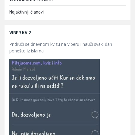
Najaktivniji članovi
VIBER KVIZ
Pridruži se dnevnom kvizu na Viberu i nauči svaki dan
ponešto iz islama.