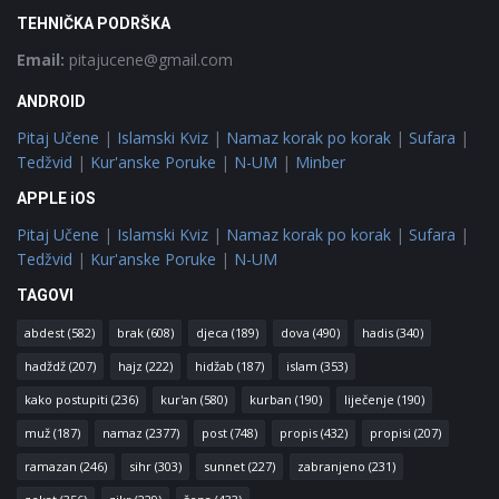
TEHNIČKA PODRŠKA
Email:
pitajucene@gmail.com
ANDROID
Pitaj Učene
|
Islamski Kviz
|
Namaz korak po korak
|
Sufara
|
Tedžvid
|
Kur'anske Poruke
|
N-UM
|
Minber
APPLE iOS
Pitaj Učene
|
Islamski Kviz
|
Namaz korak po korak
|
Sufara
|
Tedžvid
|
Kur'anske Poruke
|
N-UM
TAGOVI
abdest
(582)
brak
(608)
djeca
(189)
dova
(490)
hadis
(340)
hadždž
(207)
hajz
(222)
hidžab
(187)
islam
(353)
kako postupiti
(236)
kur'an
(580)
kurban
(190)
liječenje
(190)
muž
(187)
namaz
(2377)
post
(748)
propis
(432)
propisi
(207)
ramazan
(246)
sihr
(303)
sunnet
(227)
zabranjeno
(231)