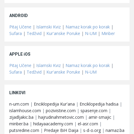
ANDROID
Pitaj Učene
|
Islamski Kviz
|
Namaz korak po korak
|
Sufara
|
Tedžvid
|
Kur'anske Poruke
|
N-UM
|
Minber
APPLE iOS
Pitaj Učene
|
Islamski Kviz
|
Namaz korak po korak
|
Sufara
|
Tedžvid
|
Kur'anske Poruke
|
N-UM
LINKOVI
n-um.com
|
Enciklopedija Kur'ana
|
Enciklopedija hadisa
|
islamhouse.com
|
pozivistine.com
|
spasenje.com
|
zijadljakic.ba
|
hajrudinahmetovic.com
|
amir-smajic
|
minber.ba
|
hidayaacademy.com
|
el-asr.com
|
putsredine.com
|
Predaje BiH Daija
|
s-d-o.org
|
namaz.ba