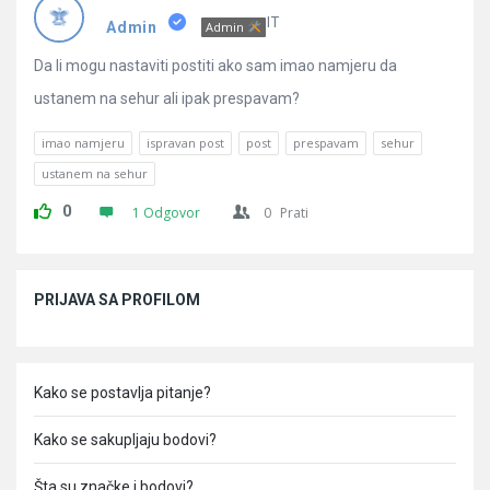
Pitanja
IT
Admin
Admin
Da li mogu nastaviti postiti ako sam imao namjeru da
ustanem na sehur ali ipak prespavam?
imao namjeru
ispravan post
post
prespavam
sehur
ustanem na sehur
0
1 Odgovor
0
Prati
Sidebar
PRIJAVA SA PROFILOM
Kako se postavlja pitanje?
Kako se sakupljaju bodovi?
Šta su značke i bodovi?