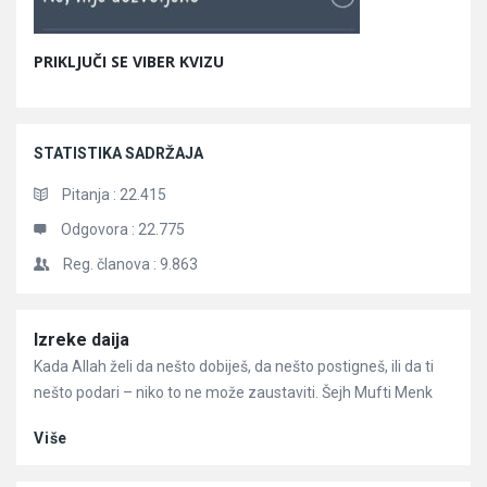
PRIKLJUČI SE VIBER KVIZU
STATISTIKA SADRŽAJA
Pitanja :
22.415
Odgovora :
22.775
Reg. članova :
9.863
Članci
Izreke daija
Kada Allah želi da nešto dobiješ, da nešto postigneš, ili da ti
nešto podari – niko to ne može zaustaviti. Šejh Mufti Menk
Više