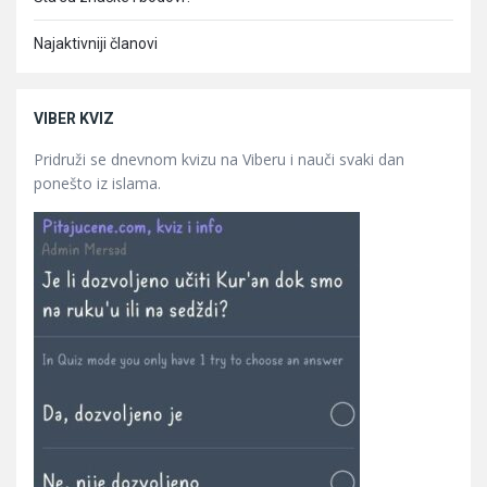
Najaktivniji članovi
VIBER KVIZ
Pridruži se dnevnom kvizu na Viberu i nauči svaki dan
ponešto iz islama.