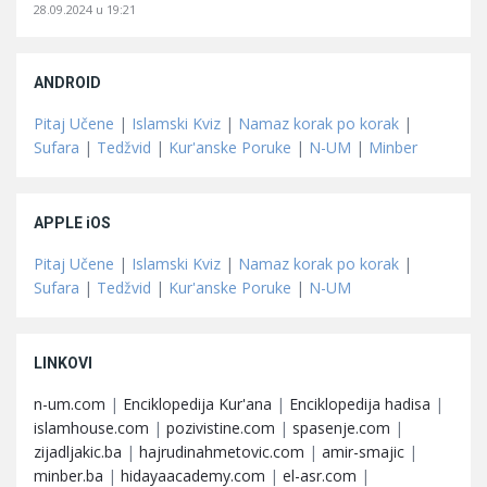
28.09.2024 u 19:21
ANDROID
Pitaj Učene
|
Islamski Kviz
|
Namaz korak po korak
|
Sufara
|
Tedžvid
|
Kur'anske Poruke
|
N-UM
|
Minber
APPLE iOS
Pitaj Učene
|
Islamski Kviz
|
Namaz korak po korak
|
Sufara
|
Tedžvid
|
Kur'anske Poruke
|
N-UM
LINKOVI
n-um.com
|
Enciklopedija Kur'ana
|
Enciklopedija hadisa
|
islamhouse.com
|
pozivistine.com
|
spasenje.com
|
zijadljakic.ba
|
hajrudinahmetovic.com
|
amir-smajic
|
minber.ba
|
hidayaacademy.com
|
el-asr.com
|