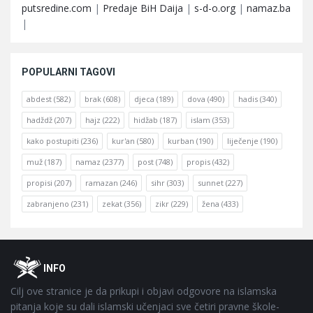
putsredine.com
|
Predaje BiH Daija
|
s-d-o.org
|
namaz.ba
|
POPULARNI TAGOVI
abdest
(582)
brak
(608)
djeca
(189)
dova
(490)
hadis
(340)
hadždž
(207)
hajz
(222)
hidžab
(187)
islam
(353)
kako postupiti
(236)
kur'an
(580)
kurban
(190)
liječenje
(190)
muž
(187)
namaz
(2377)
post
(748)
propis
(432)
propisi
(207)
ramazan
(246)
sihr
(303)
sunnet
(227)
zabranjeno
(231)
zekat
(356)
zikr
(229)
žena
(433)
Footer
O
INFO
Cilj ove stranice je da prikupi i objavi odgovore na islamska
pitanja koje su dali islamski učenjaci sve četiri pravne škole-