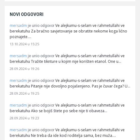
NOVI ODGOVORI
mersadm
Ve alejkumu-s-selam ve rahmetullahi ve
je unio odgovor
berekatuhu Za bračno savjetovanje se obratite nekome koga lično
poznajete.…
13.10.2024 u 15:25
mersadm
Ve alejkumu-s-selam ve rahmetullahi ve
je unio odgovor
berekatuhu Tražite tiknture u kojim nije korišten etanol. One u…
28.09.2024 u 19:26
mersadm
Ve alejkumu-s-selam ve rahmetullahi ve
je unio odgovor
berekatuhu Pitanje nije dovoljno pojašenjeno. Pas je čuvar čega? U…
28.09.2024 u 19:25
mersadm
Ve alejkumu-s-selam ve rahmetullahi ve
je unio odgovor
berekatuhu Ako se bojiš štete po sebe nije ti obaveza…
28.09.2024 u 19:23
mersadm
Ve alejkumu-s-selam ve rahmetullahi ve
je unio odgovor
berekatuhu Ne treba da ide kod roditelja sama, bez muža.…