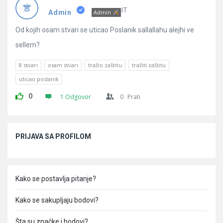
Pitanja
IT
Admin
Admin
Od kojih osam stvari se uticao Poslanik sallallahu alejhi ve
sellem?
8 stvari
osam stvari
tražio zaštitu
tražiti zaštitu
uticao poslanik
0
1 Odgovor
0
Prati
Sidebar
PRIJAVA SA PROFILOM
Kako se postavlja pitanje?
Kako se sakupljaju bodovi?
Šta su značke i bodovi?