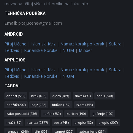
mezheba...čitaj više u izborniku na linku Info.
TEHNIČKA PODRŠKA
Email:
pitajucene@gmail.com
ANDROID
Pitaj Učene
|
Islamski Kviz
|
Namaz korak po korak
|
Sufara
|
Tedžvid
|
Kur'anske Poruke
|
N-UM
|
Minber
APPLE iOS
Pitaj Učene
|
Islamski Kviz
|
Namaz korak po korak
|
Sufara
|
Tedžvid
|
Kur'anske Poruke
|
N-UM
TAGOVI
abdest
(582)
brak
(608)
djeca
(189)
dova
(490)
hadis
(340)
hadždž
(207)
hajz
(222)
hidžab
(187)
islam
(353)
kako postupiti
(236)
kur'an
(580)
kurban
(190)
liječenje
(190)
muž
(187)
namaz
(2377)
post
(748)
propis
(432)
propisi
(207)
ramazan
(246)
sihr
(303)
sunnet
(227)
zabranjeno
(231)