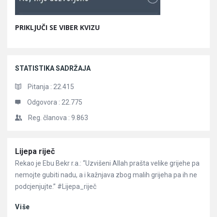
PRIKLJUČI SE VIBER KVIZU
STATISTIKA SADRŽAJA
Pitanja :
22.415
Odgovora :
22.775
Reg. članova :
9.863
Članci
Lijepa riječ
Rekao je Ebu Bekr r.a.: “Uzvišeni Allah prašta velike grijehe pa
nemojte gubiti nadu, a i kažnjava zbog malih grijeha pa ih ne
podcjenjujte.” #Lijepa_riječ
Više