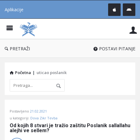
Aplikacije
Pit
Uč
®
PRETRAŽI
POSTAVI PITANJE
Početna
|
uticao poslanik
Pitaj
Postavljeno
21.02.2021
Učene
u kategoriji:
Dova Zikr Tevba
®
Od kojih 8 stvari je tražio zaštitu Poslanik sallallahu 
alejhi ve sellem?
Latest