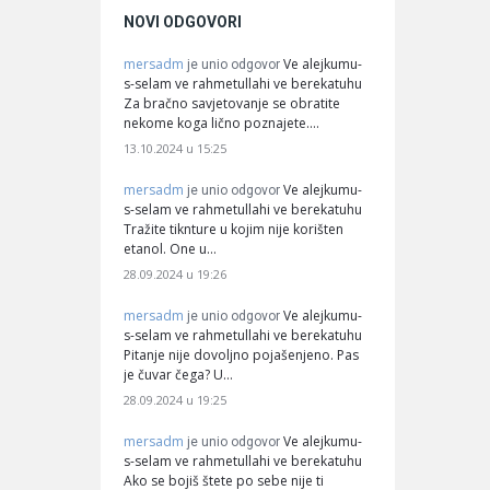
NOVI ODGOVORI
mersadm
Ve alejkumu-
je unio odgovor
s-selam ve rahmetullahi ve berekatuhu
Za bračno savjetovanje se obratite
nekome koga lično poznajete.…
13.10.2024 u 15:25
mersadm
Ve alejkumu-
je unio odgovor
s-selam ve rahmetullahi ve berekatuhu
Tražite tiknture u kojim nije korišten
etanol. One u…
28.09.2024 u 19:26
mersadm
Ve alejkumu-
je unio odgovor
s-selam ve rahmetullahi ve berekatuhu
Pitanje nije dovoljno pojašenjeno. Pas
je čuvar čega? U…
28.09.2024 u 19:25
mersadm
Ve alejkumu-
je unio odgovor
s-selam ve rahmetullahi ve berekatuhu
Ako se bojiš štete po sebe nije ti