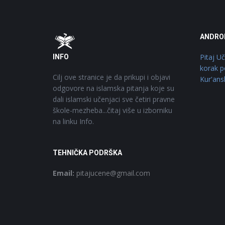
Footer
O
ANDRO
Pitaj U
INFO
korak p
Cilj ove stranice je da prikupi i objavi
Kur'ans
odgovore na islamska pitanja koje su
dali islamski učenjaci sve četiri pravne
škole-mezheba...čitaj više u izborniku
na linku Info.
TEHNIČKA PODRŠKA
Email:
pitajucene@gmail.com