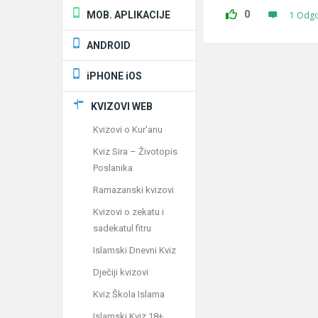
0
MOB. APLIKACIJE
1 Odg
ANDROID
iPHONE iOS
KVIZOVI WEB
Kvizovi o Kur'anu
Kviz Sira – Životopis
Poslanika
Ramazanski kvizovi
Kvizovi o zekatu i
sadekatul fitru
Islamski Dnevni Kviz
Dječiji kvizovi
Kviz Škola Islama
Islamski Kviz 18+