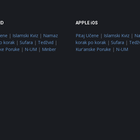
ID
APPLE iOS
čene
|
Islamski Kviz
|
Namaz
Pitaj Učene
|
Islamski Kviz
|
N
o korak
|
Sufara
|
Tedžvid
|
korak po korak
|
Sufara
|
Tedž
ke Poruke
|
N-UM
|
Minber
Kur'anske Poruke
|
N-UM