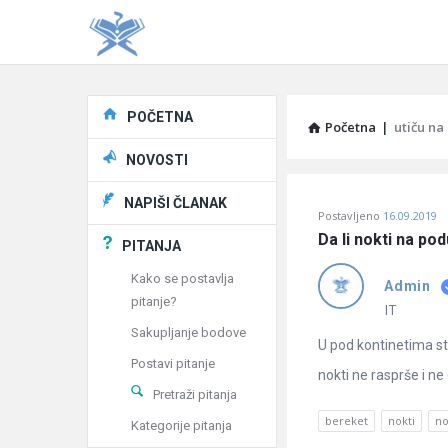
Explore
POČETNA
Početna
|
utiču na
NOVOSTI
Pitaj
NAPIŠI ČLANAK
Postavljeno
16.09.2019
Učene
Da li nokti na po
PITANJA
®
Kako se postavlja
Admin
pitanje?
Latest
IT
Sakupljanje bodove
Pitanja
U pod kontinetima st
Postavi pitanje
nokti ne rasprše i ne 
Pretraži pitanja
bereket
nokti
no
Kategorije pitanja