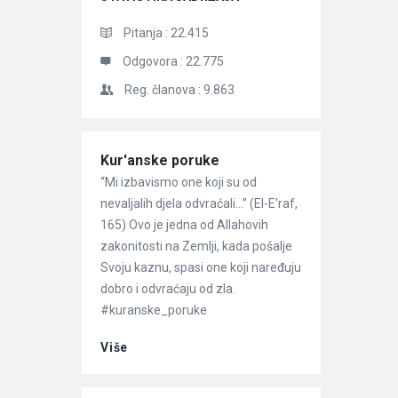
Pitanja :
22.415
Odgovora :
22.775
Reg. članova :
9.863
Članci
Kur'anske poruke
“Mi izbavismo one koji su od
nevaljalih djela odvraćali…” (El-E'raf,
165) Ovo je jedna od Allahovih
zakonitosti na Zemlji, kada pošalje
Svoju kaznu, spasi one koji naređuju
dobro i odvraćaju od zla.
#kuranske_poruke
Više