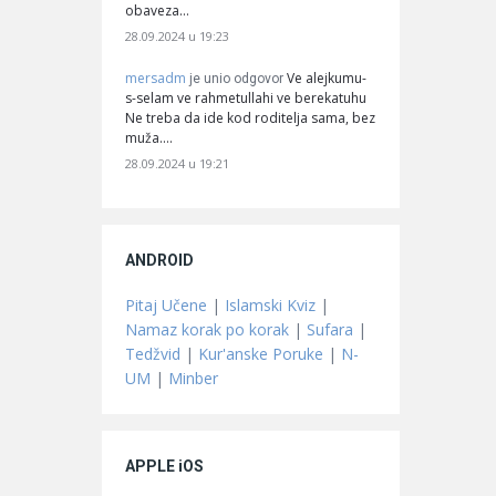
obaveza…
28.09.2024 u 19:23
mersadm
Ve alejkumu-
je unio odgovor
s-selam ve rahmetullahi ve berekatuhu
Ne treba da ide kod roditelja sama, bez
muža.…
28.09.2024 u 19:21
ANDROID
Pitaj Učene
|
Islamski Kviz
|
Namaz korak po korak
|
Sufara
|
Tedžvid
|
Kur'anske Poruke
|
N-
UM
|
Minber
APPLE iOS