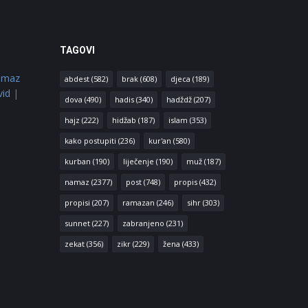
TAGOVI
amaz
abdest
(582)
brak
(608)
djeca
(189)
vid
|
dova
(490)
hadis
(340)
hadždž
(207)
hajz
(222)
hidžab
(187)
islam
(353)
kako postupiti
(236)
kur'an
(580)
kurban
(190)
liječenje
(190)
muž
(187)
namaz
(2377)
post
(748)
propis
(432)
propisi
(207)
ramazan
(246)
sihr
(303)
sunnet
(227)
zabranjeno
(231)
zekat
(356)
zikr
(229)
žena
(433)