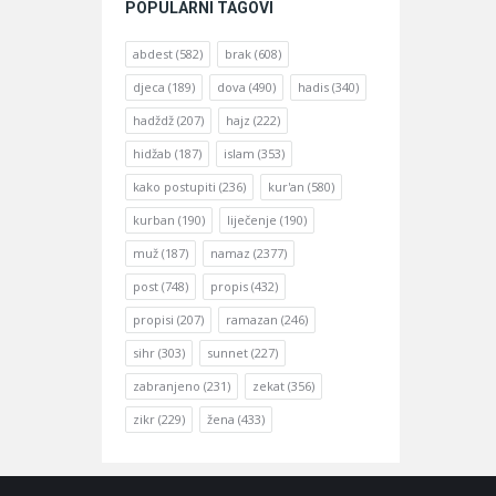
POPULARNI TAGOVI
abdest
(582)
brak
(608)
djeca
(189)
dova
(490)
hadis
(340)
hadždž
(207)
hajz
(222)
hidžab
(187)
islam
(353)
kako postupiti
(236)
kur'an
(580)
kurban
(190)
liječenje
(190)
muž
(187)
namaz
(2377)
post
(748)
propis
(432)
propisi
(207)
ramazan
(246)
sihr
(303)
sunnet
(227)
zabranjeno
(231)
zekat
(356)
zikr
(229)
žena
(433)