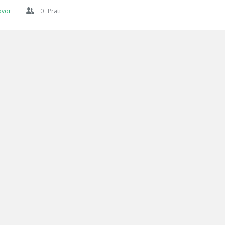
ovor
0
Prati