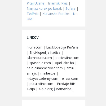
Pitaj Učene
|
Islamski Kviz
|
Namaz korak po korak
|
Sufara
|
Tedžvid
|
Kur'anske Poruke
|
N-
UM
LINKOVI
n-um.com
|
Enciklopedija Kur'ana
|
Enciklopedija hadisa
|
islamhouse.com
|
pozivistine.com
|
spasenje.com
|
zijadljakic.ba
|
hajrudinahmetovic.com
|
amir-
smajic
|
minber.ba
|
hidayaacademy.com
|
el-asr.com
|
putsredine.com
|
Predaje BiH
Daija
|
s-d-o.org
|
namaz.ba
|