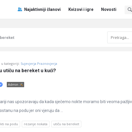
Pitaj
Pitaj
Najaktivniji članovi
Kvizovi i igre
Novosti
Učene
Učene
®
®
Navigacija
 bereket
u kategoriji:
Sujevjerja Praznovjerja
du utiču na bereket u kući?
Admin
ariji nas upozoravaju da kada sječemo nokte moramo biti veoma pažljiv
ostanu na podu jer oni vjeruju da ...
kti na podu
rezanje nokata
utiču na bereket