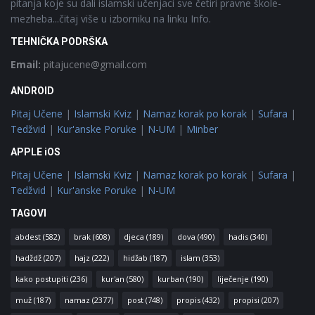
pitanja koje su dali islamski učenjaci sve četiri pravne škole-
mezheba...čitaj više u izborniku na linku Info.
TEHNIČKA PODRŠKA
Email:
pitajucene@gmail.com
ANDROID
Pitaj Učene
|
Islamski Kviz
|
Namaz korak po korak
|
Sufara
|
Tedžvid
|
Kur'anske Poruke
|
N-UM
|
Minber
APPLE iOS
Pitaj Učene
|
Islamski Kviz
|
Namaz korak po korak
|
Sufara
|
Tedžvid
|
Kur'anske Poruke
|
N-UM
TAGOVI
abdest
(582)
brak
(608)
djeca
(189)
dova
(490)
hadis
(340)
hadždž
(207)
hajz
(222)
hidžab
(187)
islam
(353)
kako postupiti
(236)
kur'an
(580)
kurban
(190)
liječenje
(190)
muž
(187)
namaz
(2377)
post
(748)
propis
(432)
propisi
(207)