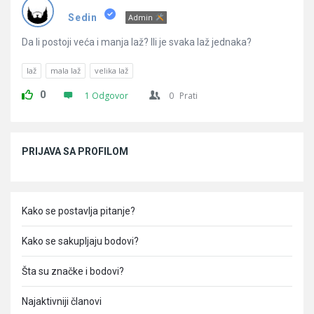
Pitanja
Sedin
Admin
Da li postoji veća i manja laž? Ili je svaka laž jednaka?
laž
mala laž
velika laž
0
1 Odgovor
0
Prati
Sidebar
PRIJAVA SA PROFILOM
Kako se postavlja pitanje?
Kako se sakupljaju bodovi?
Šta su značke i bodovi?
Najaktivniji članovi