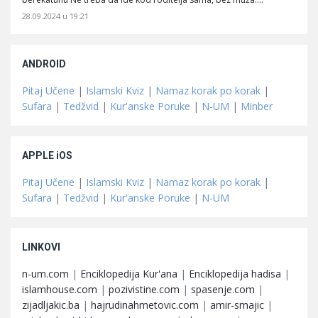
28.09.2024 u 19:21
ANDROID
Pitaj Učene
|
Islamski Kviz
|
Namaz korak po korak
|
Sufara
|
Tedžvid
|
Kur'anske Poruke
|
N-UM
|
Minber
APPLE iOS
Pitaj Učene
|
Islamski Kviz
|
Namaz korak po korak
|
Sufara
|
Tedžvid
|
Kur'anske Poruke
|
N-UM
LINKOVI
n-um.com
|
Enciklopedija Kur'ana
|
Enciklopedija hadisa
|
islamhouse.com
|
pozivistine.com
|
spasenje.com
|
zijadljakic.ba
|
hajrudinahmetovic.com
|
amir-smajic
|