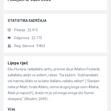
STATISTIKA SADRŽAJA
Pitanja :
22.415
Odgovora :
22.775
Reg. članova :
9.863
Članci
Lijepa riječ
Ebu Hurejra, radijallahu anhu, prenosi da je Allahov Poslanik,
sallallahu alejhi ve sellem, rekao: “Da kažem: ‘Subhanallahi
vel-hamdu lillahi ve la ilahe illallahu vallahu ekber!’ (‘Slavljen
neka je Allah, hvala Allahu, nema drugog boga osim Allaha,
Allah je najveći!’), draže mi je od svega onoga što Sunce
obasjava.” (Muslim, 2695) ...
Više