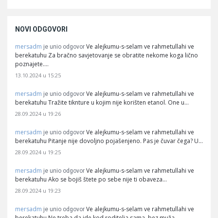
NOVI ODGOVORI
mersadm
Ve alejkumu-s-selam ve rahmetullahi ve
je unio odgovor
berekatuhu Za bračno savjetovanje se obratite nekome koga lično
poznajete.…
13.10.2024 u 15:25
mersadm
Ve alejkumu-s-selam ve rahmetullahi ve
je unio odgovor
berekatuhu Tražite tiknture u kojim nije korišten etanol. One u…
28.09.2024 u 19:26
mersadm
Ve alejkumu-s-selam ve rahmetullahi ve
je unio odgovor
berekatuhu Pitanje nije dovoljno pojašenjeno. Pas je čuvar čega? U…
28.09.2024 u 19:25
mersadm
Ve alejkumu-s-selam ve rahmetullahi ve
je unio odgovor
berekatuhu Ako se bojiš štete po sebe nije ti obaveza…
28.09.2024 u 19:23
mersadm
Ve alejkumu-s-selam ve rahmetullahi ve
je unio odgovor
berekatuhu Ne treba da ide kod roditelja sama, bez muža.…