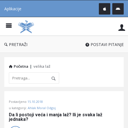
Aplikacije
Pit
Uč
®
PRETRAŽI
POSTAVI PITANJE
Početna
|
velika laž
Pitaj
Postavljeno
15.10.2018
Učene
u kategoriji:
Ahlak Moral Odgoj
®
Da li postoji veća i manja laž? Ili je svaka laž 
jednaka?
Latest