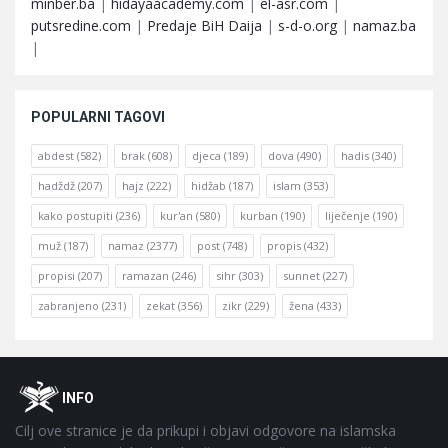
minber.ba
|
hidayaacademy.com
|
el-asr.com
|
putsredine.com
|
Predaje BiH Daija
|
s-d-o.org
|
namaz.ba
|
POPULARNI TAGOVI
abdest
(582)
brak
(608)
djeca
(189)
dova
(490)
hadis
(340)
hadždž
(207)
hajz
(222)
hidžab
(187)
islam
(353)
kako postupiti
(236)
kur'an
(580)
kurban
(190)
liječenje
(190)
muž
(187)
namaz
(2377)
post
(748)
propis
(432)
propisi
(207)
ramazan
(246)
sihr
(303)
sunnet
(227)
zabranjeno
(231)
zekat
(356)
zikr
(229)
žena
(433)
Footer
O
INFO
Cilj ove stranice je da prikupi i objavi odgovore na islamska