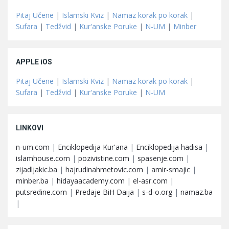
Pitaj Učene
|
Islamski Kviz
|
Namaz korak po korak
|
Sufara
|
Tedžvid
|
Kur'anske Poruke
|
N-UM
|
Minber
APPLE iOS
Pitaj Učene
|
Islamski Kviz
|
Namaz korak po korak
|
Sufara
|
Tedžvid
|
Kur'anske Poruke
|
N-UM
LINKOVI
n-um.com
|
Enciklopedija Kur'ana
|
Enciklopedija hadisa
|
islamhouse.com
|
pozivistine.com
|
spasenje.com
|
zijadljakic.ba
|
hajrudinahmetovic.com
|
amir-smajic
|
minber.ba
|
hidayaacademy.com
|
el-asr.com
|
putsredine.com
|
Predaje BiH Daija
|
s-d-o.org
|
namaz.ba
|