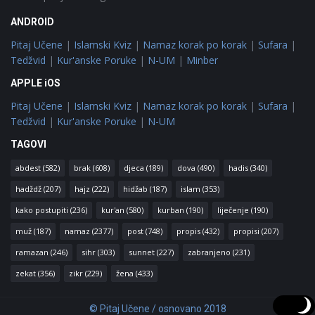
ANDROID
Pitaj Učene
|
Islamski Kviz
|
Namaz korak po korak
|
Sufara
|
Tedžvid
|
Kur'anske Poruke
|
N-UM
|
Minber
APPLE iOS
Pitaj Učene
|
Islamski Kviz
|
Namaz korak po korak
|
Sufara
|
Tedžvid
|
Kur'anske Poruke
|
N-UM
TAGOVI
abdest
(582)
brak
(608)
djeca
(189)
dova
(490)
hadis
(340)
hadždž
(207)
hajz
(222)
hidžab
(187)
islam
(353)
kako postupiti
(236)
kur'an
(580)
kurban
(190)
liječenje
(190)
muž
(187)
namaz
(2377)
post
(748)
propis
(432)
propisi
(207)
ramazan
(246)
sihr
(303)
sunnet
(227)
zabranjeno
(231)
zekat
(356)
zikr
(229)
žena
(433)
© Pitaj Učene / osnovano 2018