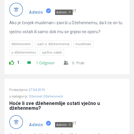
Pitanja
IT
Admin
Admin
Ako je čovjek musliman i završi u Džehennemu, da li će on tu
vječno ostati ili samo dok mu se grijesi ne operu?
džehennem
izaći iz džehennema
musliman
u džehennemu
vječno ostati
1
1 Odgovor
0
Prati
Postavljeno
27.04.2019
u kategoriji:
Džennet Džehennem
Hoće li sve džehenemlije ostati vječno u 
džehennemu?
IT
Admin
Admin