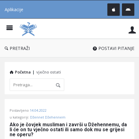
Aplikacije
Pit
Uč
®
PRETRAŽI
POSTAVI PITANJE
Početna
|
vječno ostati
Pitaj
Postavljeno
14.04.2022
Učene
u kategoriji:
Džennet Džehennem
®
Ako je čovjek musliman i završi u Džehennemu, da 
li će on tu vječno ostati ili samo dok mu se grijesi 
Latest
ne operu?