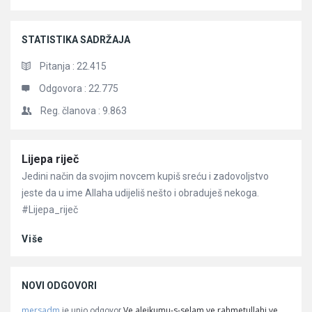
STATISTIKA SADRŽAJA
Pitanja :
22.415
Odgovora :
22.775
Reg. članova :
9.863
Članci
Lijepa riječ
Jedini način da svojim novcem kupiš sreću i zadovoljstvo
jeste da u ime Allaha udijeliš nešto i obraduješ nekoga.
#Lijepa_riječ
Više
NOVI ODGOVORI
mersadm
Ve alejkumu-s-selam ve rahmetullahi ve
je unio odgovor