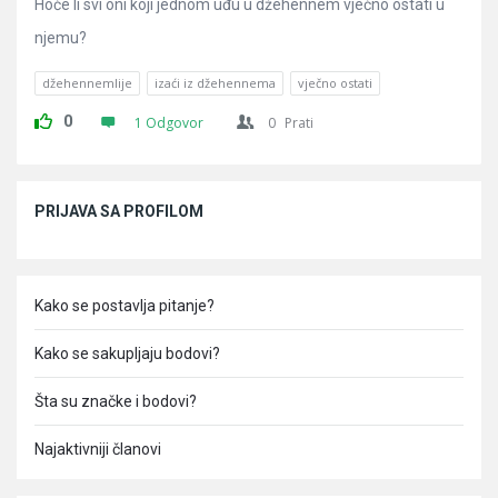
Hoće li svi oni koji jednom uđu u džehennem vječno ostati u
njemu?
džehennemlije
izaći iz džehennema
vječno ostati
0
1 Odgovor
0
Prati
Sidebar
PRIJAVA SA PROFILOM
Kako se postavlja pitanje?
Kako se sakupljaju bodovi?
Šta su značke i bodovi?
Najaktivniji članovi