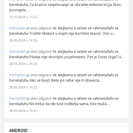
berekatuhu Za bračno savjetovanje se obratite nekome koga lično
poznajete.…
13.10.2024 u 15:25
mersadm
Ve alejkumu-s-selam ve rahmetullahi ve
je unio odgovor
berekatuhu Tražite tiknture u kojim nije korišten etanol. One u…
28.09.2024 u 19:26
mersadm
Ve alejkumu-s-selam ve rahmetullahi ve
je unio odgovor
berekatuhu Pitanje nije dovoljno pojašenjeno. Pas je čuvar čega? U…
28.09.2024 u 19:25
mersadm
Ve alejkumu-s-selam ve rahmetullahi ve
je unio odgovor
berekatuhu Ako se bojiš štete po sebe nije ti obaveza…
28.09.2024 u 19:23
mersadm
Ve alejkumu-s-selam ve rahmetullahi ve
je unio odgovor
berekatuhu Ne treba da ide kod roditelja sama, bez muža.…
28.09.2024 u 19:21
ANDROID