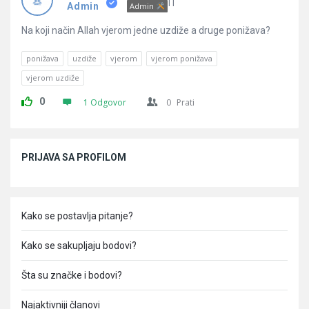
Pitanja
IT
Admin
Admin
Na koji način Allah vjerom jedne uzdiže a druge ponižava?
ponižava
uzdiže
vjerom
vjerom ponižava
vjerom uzdiže
0
1 Odgovor
0
Prati
Sidebar
PRIJAVA SA PROFILOM
Kako se postavlja pitanje?
Kako se sakupljaju bodovi?
Šta su značke i bodovi?
Najaktivniji članovi