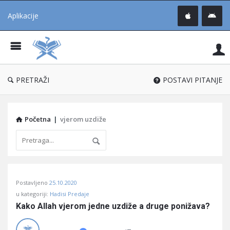
Aplikacije
Pit
Uč
®
PRETRAŽI
POSTAVI PITANJE
Početna
|
vjerom uzdiže
Pitaj
Postavljeno
25.10.2020
Učene
u kategoriji:
Hadisi Predaje
®
Kako Allah vjerom jedne uzdiže a druge ponižava?
Latest