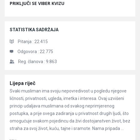
PRIKLJUČI SE VIBER KVIZU
STATISTIKA SADRŽAJA
Pitanja :
22.415
Odgovora :
22.775
Reg. članova :
9.863
Članci
Lijepa riječ
Svaki musliman ima svoju nepovredivost u pogledu njegove
ličnosti, privatnosti, ugleda, imetka i interesa. Ovaj uzvišeni
princip udaljava muslimana od svakog neprimjerenog
postupka, a prije svega zadiranja u privatnost drugih ljudi, što
omogućuje svakom pojedincu da živi dostojanstven život, bez
straha za svoj život, kuću, tajne i sramote. Nama pripada ...