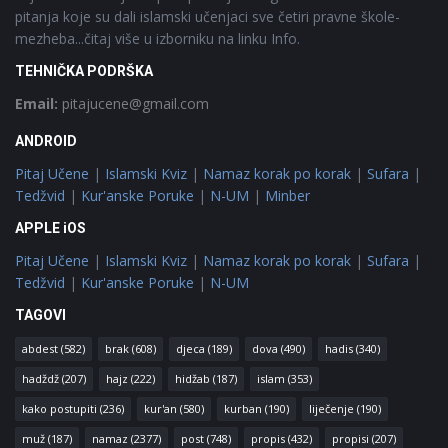
pitanja koje su dali islamski učenjaci sve četiri pravne škole-
mezheba...čitaj više u izborniku na linku Info.
TEHNIČKA PODRŠKA
Email:
pitajucene@gmail.com
ANDROID
Pitaj Učene
|
Islamski Kviz
|
Namaz korak po korak
|
Sufara
|
Tedžvid
|
Kur'anske Poruke
|
N-UM
|
Minber
APPLE iOS
Pitaj Učene
|
Islamski Kviz
|
Namaz korak po korak
|
Sufara
|
Tedžvid
|
Kur'anske Poruke
|
N-UM
TAGOVI
abdest
(582)
brak
(608)
djeca
(189)
dova
(490)
hadis
(340)
hadždž
(207)
hajz
(222)
hidžab
(187)
islam
(353)
kako postupiti
(236)
kur'an
(580)
kurban
(190)
liječenje
(190)
muž
(187)
namaz
(2377)
post
(748)
propis
(432)
propisi
(207)