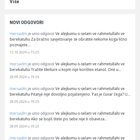
Više
NOVI ODGOVORI
mersadm
Ve alejkumu-s-selam ve rahmetullahi ve
je unio odgovor
berekatuhu Za bračno savjetovanje se obratite nekome koga lično
poznajete.…
13.10.2024 u 15:25
mersadm
Ve alejkumu-s-selam ve rahmetullahi ve
je unio odgovor
berekatuhu Tražite tiknture u kojim nije korišten etanol. One u…
28.09.2024 u 19:26
mersadm
Ve alejkumu-s-selam ve rahmetullahi ve
je unio odgovor
berekatuhu Pitanje nije dovoljno pojašenjeno. Pas je čuvar čega? U…
28.09.2024 u 19:25
mersadm
Ve alejkumu-s-selam ve rahmetullahi ve
je unio odgovor
berekatuhu Ako se bojiš štete po sebe nije ti obaveza…
28.09.2024 u 19:23
mersadm
Ve alejkumu-s-selam ve rahmetullahi ve
je unio odgovor