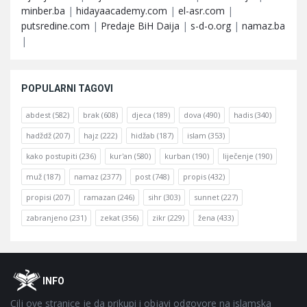
minber.ba
|
hidayaacademy.com
|
el-asr.com
|
putsredine.com
|
Predaje BiH Daija
|
s-d-o.org
|
namaz.ba
|
POPULARNI TAGOVI
abdest
(582)
brak
(608)
djeca
(189)
dova
(490)
hadis
(340)
hadždž
(207)
hajz
(222)
hidžab
(187)
islam
(353)
kako postupiti
(236)
kur'an
(580)
kurban
(190)
liječenje
(190)
muž
(187)
namaz
(2377)
post
(748)
propis
(432)
propisi
(207)
ramazan
(246)
sihr
(303)
sunnet
(227)
zabranjeno
(231)
zekat
(356)
zikr
(229)
žena
(433)
Footer
O
INFO
Cilj ove stranice je da prikupi i objavi odgovore na islamska