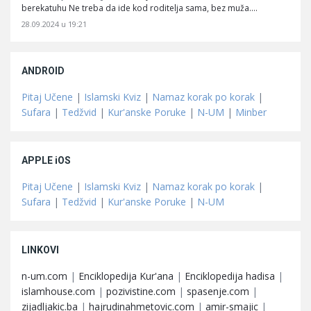
berekatuhu Ne treba da ide kod roditelja sama, bez muža.…
28.09.2024 u 19:21
ANDROID
Pitaj Učene
|
Islamski Kviz
|
Namaz korak po korak
|
Sufara
|
Tedžvid
|
Kur'anske Poruke
|
N-UM
|
Minber
APPLE iOS
Pitaj Učene
|
Islamski Kviz
|
Namaz korak po korak
|
Sufara
|
Tedžvid
|
Kur'anske Poruke
|
N-UM
LINKOVI
n-um.com
|
Enciklopedija Kur'ana
|
Enciklopedija hadisa
|
islamhouse.com
|
pozivistine.com
|
spasenje.com
|
zijadljakic.ba
|
hajrudinahmetovic.com
|
amir-smajic
|