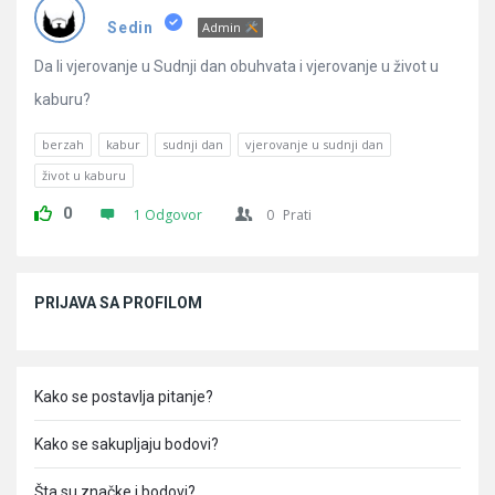
Pitanja
Sedin
Admin
Da li vjerovanje u Sudnji dan obuhvata i vjerovanje u život u
kaburu?
berzah
kabur
sudnji dan
vjerovanje u sudnji dan
život u kaburu
0
1 Odgovor
0
Prati
Sidebar
PRIJAVA SA PROFILOM
Kako se postavlja pitanje?
Kako se sakupljaju bodovi?
Šta su značke i bodovi?