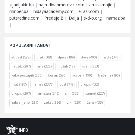
zijadljakic.ba
|
hajrudinahmetovic.com
|
amir-smajic
|
minber.ba
|
hidayaacademy.com
|
el-asr.com
|
putsredine.com
|
Predaje BiH Daija
|
s-d-o.org
|
namaz.ba
|
POPULARNI TAGOVI
abdest
(582)
brak
(608)
djeca
(189)
dova
(490)
hadis
(340)
hadždž
(207)
hajz
(222)
hidžab
(187)
islam
(353)
kako postupiti
(236)
kur'an
(580)
kurban
(190)
liječenje
(190)
muž
(187)
namaz
(2377)
post
(748)
propis
(432)
propisi
(207)
ramazan
(246)
sihr
(303)
sunnet
(227)
zabranjeno
(231)
zekat
(356)
zikr
(229)
žena
(433)
Footer
O
INFO