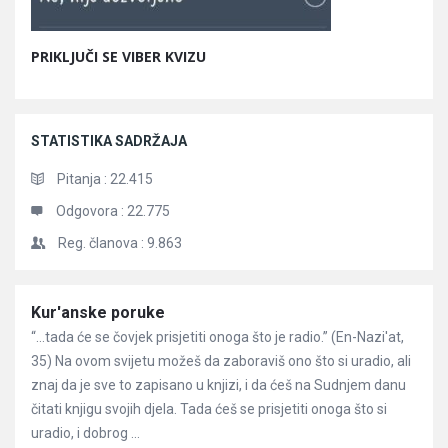
PRIKLJUČI SE VIBER KVIZU
STATISTIKA SADRŽAJA
Pitanja :
22.415
Odgovora :
22.775
Reg. članova :
9.863
Članci
Kur'anske poruke
“…tada će se čovjek prisjetiti onoga što je radio.” (En-Nazi'at,
35) Na ovom svijetu možeš da zaboraviš ono što si uradio, ali
znaj da je sve to zapisano u knjizi, i da ćeš na Sudnjem danu
čitati knjigu svojih djela. Tada ćeš se prisjetiti onoga što si
uradio, i dobrog ...