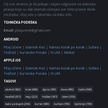
Cilj ove stranice je da prikupi i objavi odgovore na islamska
pitanja koje su dali islamski učenjaci sve četiri pravne škole-
mezheba...čitaj više u izborniku na linku Info.
TEHNIČKA PODRŠKA
Email:
pitajucene@gmail.com
ANDROID
Pitaj Učene
|
Islamski Kviz
|
Namaz korak po korak
|
Sufara
|
Tedžvid
|
Kur'anske Poruke
|
N-UM
|
Minber
APPLE iOS
Pitaj Učene
|
Islamski Kviz
|
Namaz korak po korak
|
Sufara
|
Tedžvid
|
Kur'anske Poruke
|
N-UM
TAGOVI
abdest
(582)
brak
(608)
djeca
(189)
dova
(490)
hadis
(340)
hadždž
(207)
hajz
(222)
hidžab
(187)
islam
(353)
kako postupiti
(236)
kur'an
(580)
kurban
(190)
liječenje
(190)