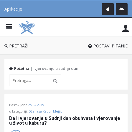
Aplikacije
Pit
Uč
®
PRETRAŽI
POSTAVI PITANJE
Početna
|
vjerovanje u sudnji dan
Pitaj
Postavljeno
25.04.2019
Učene
u kategoriji:
Dženaza Kabur Mejjit
®
Da li vjerovanje u Sudnji dan obuhvata i vjerovanje 
u život u kaburu?
Latest