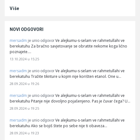
Više
NOVI ODGOVORI
mersadm
Ve alejkumu-s-selam ve rahmetullahi ve
je unio odgovor
berekatuhu Za bračno savjetovanje se obratite nekome koga lično
poznajete.…
13.10.2024 u 15:25
mersadm
Ve alejkumu-s-selam ve rahmetullahi ve
je unio odgovor
berekatuhu Tražite tiknture u kojim nije korišten etanol. One u…
28.09.2024 u 19:26
mersadm
Ve alejkumu-s-selam ve rahmetullahi ve
je unio odgovor
berekatuhu Pitanje nije dovoljno pojašenjeno. Pas je čuvar čega? U…
28.09.2024 u 19:25
mersadm
Ve alejkumu-s-selam ve rahmetullahi ve
je unio odgovor
berekatuhu Ako se bojiš štete po sebe nije ti obaveza…
28.09.2024 u 19:23