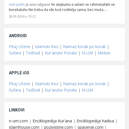
mersadm
Ve alejkumu-s-selam ve rahmetullahi ve
je unio odgovor
berekatuhu Ne treba da ide kod roditelja sama, bez muža.…
28.09.2024 u 19:21
ANDROID
Pitaj Učene
|
Islamski Kviz
|
Namaz korak po korak
|
Sufara
|
Tedžvid
|
Kur'anske Poruke
|
N-UM
|
Minber
APPLE iOS
Pitaj Učene
|
Islamski Kviz
|
Namaz korak po korak
|
Sufara
|
Tedžvid
|
Kur'anske Poruke
|
N-UM
LINKOVI
n-um.com
|
Enciklopedija Kur'ana
|
Enciklopedija hadisa
|
islamhouse.com
|
pozivistine.com
|
spasenje.com
|