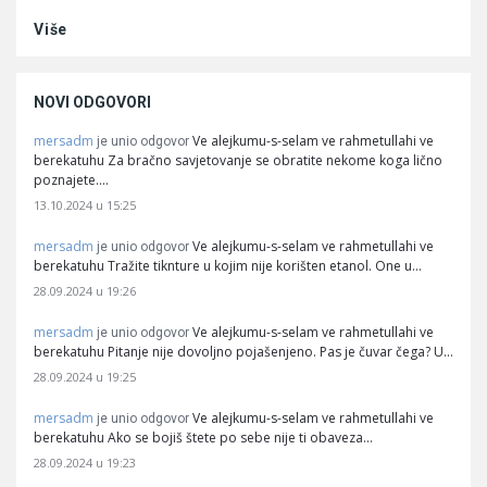
Više
NOVI ODGOVORI
mersadm
Ve alejkumu-s-selam ve rahmetullahi ve
je unio odgovor
berekatuhu Za bračno savjetovanje se obratite nekome koga lično
poznajete.…
13.10.2024 u 15:25
mersadm
Ve alejkumu-s-selam ve rahmetullahi ve
je unio odgovor
berekatuhu Tražite tiknture u kojim nije korišten etanol. One u…
28.09.2024 u 19:26
mersadm
Ve alejkumu-s-selam ve rahmetullahi ve
je unio odgovor
berekatuhu Pitanje nije dovoljno pojašenjeno. Pas je čuvar čega? U…
28.09.2024 u 19:25
mersadm
Ve alejkumu-s-selam ve rahmetullahi ve
je unio odgovor
berekatuhu Ako se bojiš štete po sebe nije ti obaveza…
28.09.2024 u 19:23