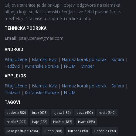
Cilj ove stranice je da prikupi i objavi odgovore na islamska
pitanja koje su dali islamski učenjaci sve četiri pravne škole-
mezheba...čitaj više u izborniku na linku Info.
TEHNIČKA PODRŠKA
Email:
pitajucene@gmail.com
ANDROID
Pitaj Učene
|
Islamski Kviz
|
Namaz korak po korak
|
Sufara
|
Tedžvid
|
Kur'anske Poruke
|
N-UM
|
Minber
APPLE iOS
Pitaj Učene
|
Islamski Kviz
|
Namaz korak po korak
|
Sufara
|
Tedžvid
|
Kur'anske Poruke
|
N-UM
TAGOVI
abdest
(582)
brak
(608)
djeca
(189)
dova
(490)
hadis
(340)
hadždž
(207)
hajz
(222)
hidžab
(187)
islam
(353)
kako postupiti
(236)
kur'an
(580)
kurban
(190)
liječenje
(190)