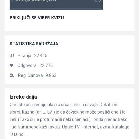
PRIKLJUČI SE VIBER KVIZU
STATISTIKA SADRŽAJA
Pitanja :
22.415
Odgovora :
22.775
Reg. članova :
9.863
Članci
Izreke daija
Ono što oči gledaju ulazi u srca i tiho ih osvaja. Dok ih ne
slomi. Kazna (ar. عَذاب ) je da čovjek ne može postići ono što
želi. (Tako su je protumačili neki učenjaci.) I onda gledaš kako
ljudi sami sebe kažnjavaju: Upale TV i internet, uzmu kataloge
i stalno ...