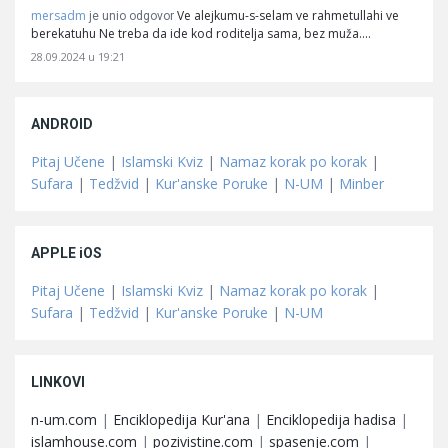
mersadm
Ve alejkumu-s-selam ve rahmetullahi ve
je unio odgovor
berekatuhu Ne treba da ide kod roditelja sama, bez muža.…
28.09.2024 u 19:21
ANDROID
Pitaj Učene
|
Islamski Kviz
|
Namaz korak po korak
|
Sufara
|
Tedžvid
|
Kur'anske Poruke
|
N-UM
|
Minber
APPLE iOS
Pitaj Učene
|
Islamski Kviz
|
Namaz korak po korak
|
Sufara
|
Tedžvid
|
Kur'anske Poruke
|
N-UM
LINKOVI
n-um.com
|
Enciklopedija Kur'ana
|
Enciklopedija hadisa
|
islamhouse.com
|
pozivistine.com
|
spasenje.com
|