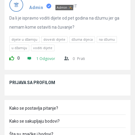
Pitanja
IT
Admin
Admin
Da li je ispravno voditi dijete od pet godina na džumu jer ga
nemam kome ostaviti na čuvanje?
dijete u džamiju
dovesti dijete
džuma dijeca
na džumu
u džamiju
voditi dijete
0
1 Odgovor
0
Prati
Sidebar
PRIJAVA SA PROFILOM
Kako se postavlja pitanje?
Kako se sakupljaju bodovi?
Šta su značke i bodovi?