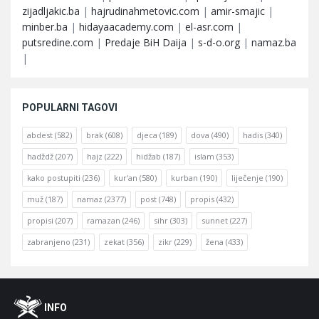
zijadljakic.ba
|
hajrudinahmetovic.com
|
amir-smajic
|
minber.ba
|
hidayaacademy.com
|
el-asr.com
|
putsredine.com
|
Predaje BiH Daija
|
s-d-o.org
|
namaz.ba
|
POPULARNI TAGOVI
abdest
(582)
brak
(608)
djeca
(189)
dova
(490)
hadis
(340)
hadždž
(207)
hajz
(222)
hidžab
(187)
islam
(353)
kako postupiti
(236)
kur'an
(580)
kurban
(190)
liječenje
(190)
muž
(187)
namaz
(2377)
post
(748)
propis
(432)
propisi
(207)
ramazan
(246)
sihr
(303)
sunnet
(227)
zabranjeno
(231)
zekat
(356)
zikr
(229)
žena
(433)
Footer
O
INFO