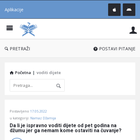
Aplikacije
Pit
Uč
®
PRETRAŽI
POSTAVI PITANJE
Početna
|
voditi dijete
Pitaj
Postavljeno
17.05.2022
Učene
u kategoriji:
Namaz Džamija
®
Da li je ispravno voditi dijete od pet godina na 
džumu jer ga nemam kome ostaviti na čuvanje?
Latest