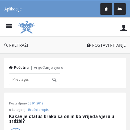
Aplikacije
Pit
Uč
®
PRETRAŽI
POSTAVI PITANJE
Početna
|
vrijeđanje vjere
Pitaj
Postavljeno
03.01.2019
Učene
u kategoriji:
Bračni propisi
®
Kakav je status braka sa onim ko vrijeđa vjeru u 
srdžbi?
Latest