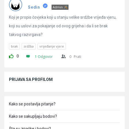
Pitanja
Sedin
Admin
Koji je propis čovjeka koji u stanju velike srdžbe vrijeđa vjeru,
koji su uslovi za pokajanje od ovog grijeha i da li se brak
takvog razvrgava?
brak
srdžba
vrijeđanje vjere
0
1 Odgovor
0
Prati
Sidebar
PRIJAVA SA PROFILOM
Kako se postavlja pitanje?
Kako se sakupljaju bodovi?
Šta su značke i bodovi?