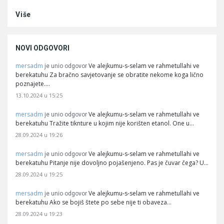
Više
NOVI ODGOVORI
mersadm
Ve alejkumu-s-selam ve rahmetullahi ve
je unio odgovor
berekatuhu Za bračno savjetovanje se obratite nekome koga lično
poznajete.…
13.10.2024 u 15:25
mersadm
Ve alejkumu-s-selam ve rahmetullahi ve
je unio odgovor
berekatuhu Tražite tiknture u kojim nije korišten etanol. One u…
28.09.2024 u 19:26
mersadm
Ve alejkumu-s-selam ve rahmetullahi ve
je unio odgovor
berekatuhu Pitanje nije dovoljno pojašenjeno. Pas je čuvar čega? U…
28.09.2024 u 19:25
mersadm
Ve alejkumu-s-selam ve rahmetullahi ve
je unio odgovor
berekatuhu Ako se bojiš štete po sebe nije ti obaveza…
28.09.2024 u 19:23