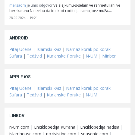
mersadm
Ve alejkumu-s-selam ve rahmetullahi ve
je unio odgovor
berekatuhu Ne treba da ide kod roditelja sama, bez muža.…
28.09.2024 u 19:21
ANDROID
Pitaj Učene
|
Islamski Kviz
|
Namaz korak po korak
|
Sufara
|
Tedžvid
|
Kur'anske Poruke
|
N-UM
|
Minber
APPLE iOS
Pitaj Učene
|
Islamski Kviz
|
Namaz korak po korak
|
Sufara
|
Tedžvid
|
Kur'anske Poruke
|
N-UM
LINKOVI
n-um.com
|
Enciklopedija Kur'ana
|
Enciklopedija hadisa
|
islamhouse.com
|
pozivistine.com
|
spasenje.com
|