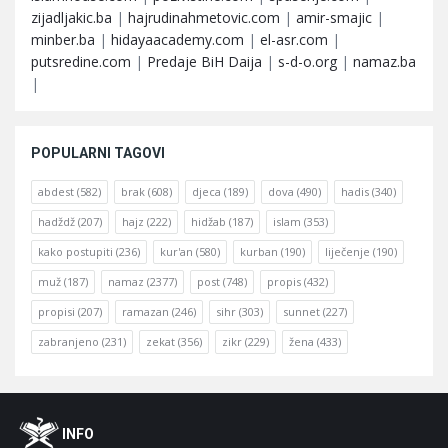
zijadljakic.ba
|
hajrudinahmetovic.com
|
amir-smajic
|
minber.ba
|
hidayaacademy.com
|
el-asr.com
|
putsredine.com
|
Predaje BiH Daija
|
s-d-o.org
|
namaz.ba
|
POPULARNI TAGOVI
abdest
(582)
brak
(608)
djeca
(189)
dova
(490)
hadis
(340)
hadždž
(207)
hajz
(222)
hidžab
(187)
islam
(353)
kako postupiti
(236)
kur'an
(580)
kurban
(190)
liječenje
(190)
muž
(187)
namaz
(2377)
post
(748)
propis
(432)
propisi
(207)
ramazan
(246)
sihr
(303)
sunnet
(227)
zabranjeno
(231)
zekat
(356)
zikr
(229)
žena
(433)
Footer
O
INFO