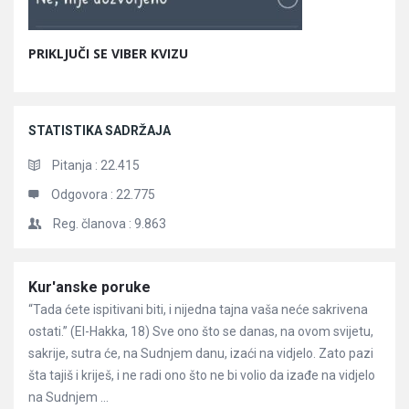
PRIKLJUČI SE VIBER KVIZU
STATISTIKA SADRŽAJA
Pitanja :
22.415
Odgovora :
22.775
Reg. članova :
9.863
Članci
Kur'anske poruke
“Tada ćete ispitivani biti, i nijedna tajna vaša neće sakrivena
ostati.” (El-Hakka, 18) Sve ono što se danas, na ovom svijetu,
sakrije, sutra će, na Sudnjem danu, izaći na vidjelo. Zato pazi
šta tajiš i kriješ, i ne radi ono što ne bi volio da izađe na vidjelo
na Sudnjem ...