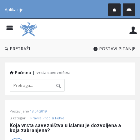
Aplikacije
Pit
Uč
®
PRETRAŽI
POSTAVI PITANJE
Početna
|
vrsta savezništva
Pitaj
Postavljeno
18.04.2019
Učene
u kategoriji:
Pravila Propisi Fetve
®
Koja vrsta savezništva u islamu je dozvoljena a 
koja zabranjena?
Latest