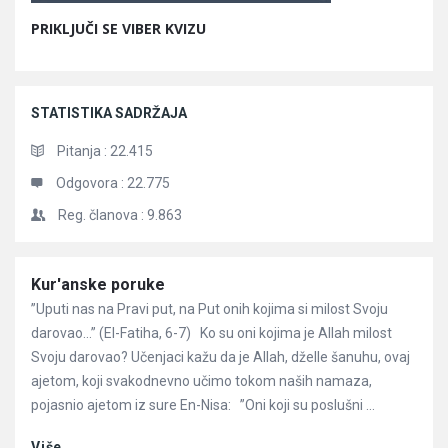
PRIKLJUČI SE VIBER KVIZU
STATISTIKA SADRŽAJA
Pitanja :
22.415
Odgovora :
22.775
Reg. članova :
9.863
Članci
Kur'anske poruke
”Uputi nas na Pravi put, na Put onih kojima si milost Svoju
darovao…” (El-Fatiha, 6-7) Ko su oni kojima je Allah milost
Svoju darovao? Učenjaci kažu da je Allah, dželle šanuhu, ovaj
ajetom, koji svakodnevno učimo tokom naših namaza,
pojasnio ajetom iz sure En-Nisa: ”Oni koji su poslušni ...
Više