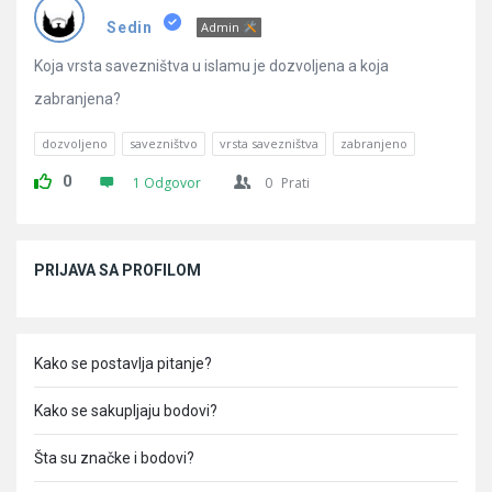
Pitanja
Sedin
Admin
Koja vrsta savezništva u islamu je dozvoljena a koja
zabranjena?
dozvoljeno
savezništvo
vrsta savezništva
zabranjeno
0
1 Odgovor
0
Prati
Sidebar
PRIJAVA SA PROFILOM
Kako se postavlja pitanje?
Kako se sakupljaju bodovi?
Šta su značke i bodovi?