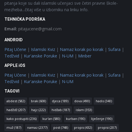
pitanja koje su dali islamski učenjaci sve četiri pravne škole-
mezheba...čitaj više u izborniku na linku Info.
TEHNIČKA PODRŠKA
Email:
pitajucene@gmail.com
ANDROID
Pitaj Učene
|
Islamski Kviz
|
Namaz korak po korak
|
Sufara
|
Tedžvid
|
Kur'anske Poruke
|
N-UM
|
Minber
APPLE iOS
Pitaj Učene
|
Islamski Kviz
|
Namaz korak po korak
|
Sufara
|
Tedžvid
|
Kur'anske Poruke
|
N-UM
TAGOVI
abdest
(582)
brak
(608)
djeca
(189)
dova
(490)
hadis
(340)
hadždž
(207)
hajz
(222)
hidžab
(187)
islam
(353)
kako postupiti
(236)
kur'an
(580)
kurban
(190)
liječenje
(190)
muž
(187)
namaz
(2377)
post
(748)
propis
(432)
propisi
(207)