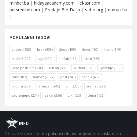
minber.ba
|
hidayaacademy.com
|
el-asr.com
|
putsredine.com
|
Predaje BiH Daija
|
s-d-o.org
|
namaz.ba
|
POPULARNI TAGOVI
abdest
(582)
brak
(608)
djeca
(189)
dova
(490)
hadis
(340)
hadždž
(207)
hajz
(222)
hidžab
(187)
islam
(353)
kako postupiti
(236)
kur'an
(580)
kurban
(190)
liječenje
(190)
muž
(187)
namaz
(2377)
post
(748)
propis
(432)
propisi
(207)
ramazan
(246)
sihr
(303)
sunnet
(227)
zabranjeno
(231)
zekat
(356)
zikr
(229)
žena
(433)
Footer
O
INFO
Cilj ove stranice je da prikupi i objavi odgovore na islamska