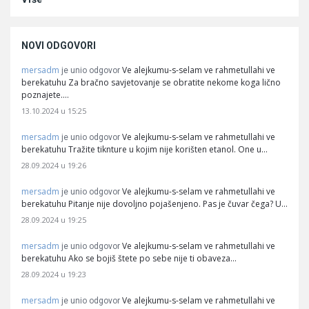
NOVI ODGOVORI
mersadm
Ve alejkumu-s-selam ve rahmetullahi ve
je unio odgovor
berekatuhu Za bračno savjetovanje se obratite nekome koga lično
poznajete.…
13.10.2024 u 15:25
mersadm
Ve alejkumu-s-selam ve rahmetullahi ve
je unio odgovor
berekatuhu Tražite tiknture u kojim nije korišten etanol. One u…
28.09.2024 u 19:26
mersadm
Ve alejkumu-s-selam ve rahmetullahi ve
je unio odgovor
berekatuhu Pitanje nije dovoljno pojašenjeno. Pas je čuvar čega? U…
28.09.2024 u 19:25
mersadm
Ve alejkumu-s-selam ve rahmetullahi ve
je unio odgovor
berekatuhu Ako se bojiš štete po sebe nije ti obaveza…
28.09.2024 u 19:23
mersadm
Ve alejkumu-s-selam ve rahmetullahi ve
je unio odgovor