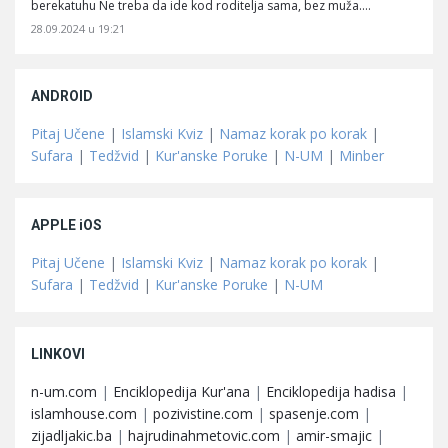
berekatuhu Ne treba da ide kod roditelja sama, bez muža.…
28.09.2024 u 19:21
ANDROID
Pitaj Učene
|
Islamski Kviz
|
Namaz korak po korak
|
Sufara
|
Tedžvid
|
Kur'anske Poruke
|
N-UM
|
Minber
APPLE iOS
Pitaj Učene
|
Islamski Kviz
|
Namaz korak po korak
|
Sufara
|
Tedžvid
|
Kur'anske Poruke
|
N-UM
LINKOVI
n-um.com
|
Enciklopedija Kur'ana
|
Enciklopedija hadisa
|
islamhouse.com
|
pozivistine.com
|
spasenje.com
|
zijadljakic.ba
|
hajrudinahmetovic.com
|
amir-smajic
|