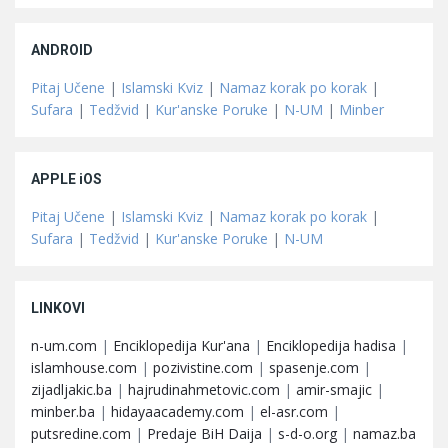
ANDROID
Pitaj Učene
|
Islamski Kviz
|
Namaz korak po korak
|
Sufara
|
Tedžvid
|
Kur'anske Poruke
|
N-UM
|
Minber
APPLE iOS
Pitaj Učene
|
Islamski Kviz
|
Namaz korak po korak
|
Sufara
|
Tedžvid
|
Kur'anske Poruke
|
N-UM
LINKOVI
n-um.com
|
Enciklopedija Kur'ana
|
Enciklopedija hadisa
|
islamhouse.com
|
pozivistine.com
|
spasenje.com
|
zijadljakic.ba
|
hajrudinahmetovic.com
|
amir-smajic
|
minber.ba
|
hidayaacademy.com
|
el-asr.com
|
putsredine.com
|
Predaje BiH Daija
|
s-d-o.org
|
namaz.ba