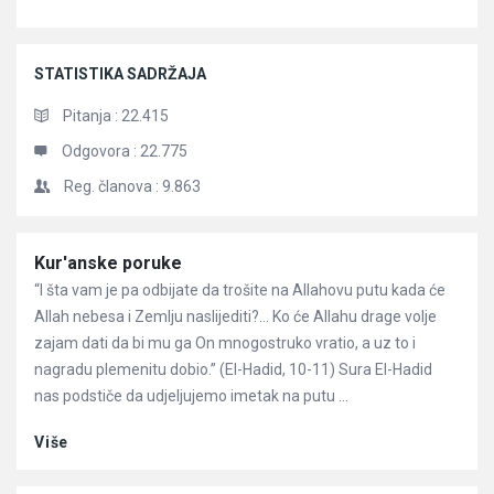
STATISTIKA SADRŽAJA
Pitanja :
22.415
Odgovora :
22.775
Reg. članova :
9.863
Članci
Kur'anske poruke
“I šta vam je pa odbijate da trošite na Allahovu putu kada će
Allah nebesa i Zemlju naslijediti?… Ko će Allahu drage volje
zajam dati da bi mu ga On mnogostruko vratio, a uz to i
nagradu plemenitu dobio.” (El-Hadid, 10-11) Sura El-Hadid
nas podstiče da udjeljujemo imetak na putu ...
Više