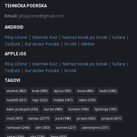
TEHNIČKA PODRŠKA
Email:
pitajucene@gmail.com
ANDROID
Pitaj Učene
|
Islamski Kviz
|
Namaz korak po korak
|
Sufara
|
Tedžvid
|
Kur'anske Poruke
|
N-UM
|
Minber
APPLE iOS
Pitaj Učene
|
Islamski Kviz
|
Namaz korak po korak
|
Sufara
|
Tedžvid
|
Kur'anske Poruke
|
N-UM
TAGOVI
abdest
(582)
brak
(608)
djeca
(189)
dova
(490)
hadis
(340)
hadždž
(207)
hajz
(222)
hidžab
(187)
islam
(353)
kako postupiti
(236)
kur'an
(580)
kurban
(190)
liječenje
(190)
muž
(187)
namaz
(2377)
post
(748)
propis
(432)
propisi
(207)
ramazan
(246)
sihr
(303)
sunnet
(227)
zabranjeno
(231)
zekat
(356)
zikr
(229)
žena
(433)