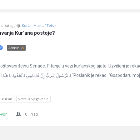
u kategoriji:
Kur'an Mushaf Tefsir
avanja Kur'ana postoje?
Admin
ovani šejhu Senade. Pitanje u vezi kur'anskog ajeta. Uzvišeni je rekao: قَالَ
ٱلرَّسُولُ یَـٰرَبِّ إِنَّ قَوۡمِی “Poslanik je rekao: “Gospodaru moj, zaista,
kur'an
vrste izbjegavanja
ovor
0
Prati