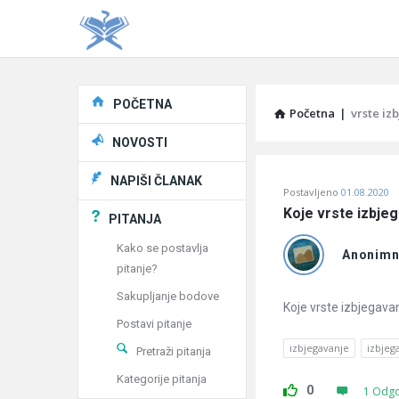
Explore
POČETNA
Početna
|
vrste iz
NOVOSTI
Pitaj
NAPIŠI ČLANAK
Postavljeno
01.08.2020
Učene
Koje vrste izbje
PITANJA
®
Kako se postavlja
Anonim
pitanje?
Latest
Sakupljanje bodove
Pitanja
Koje vrste izbjegava
Postavi pitanje
izbjegavanje
izbjeg
Pretraži pitanja
Kategorije pitanja
0
1 Odg