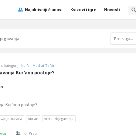
Pitaj
Pitaj
Najaktivniji članovi
Kvizovi i igre
Novosti
Učene
Učene
®
®
Navigacija
bjegavanja
u kategoriji:
Kur'an Mushaf Tefsir
gavanja Kur'ana postoje?
no
nja Kur'ana postoje?
avanje kur'ana
kur'an
vrste izbjegavanja
ovor
0
Prati