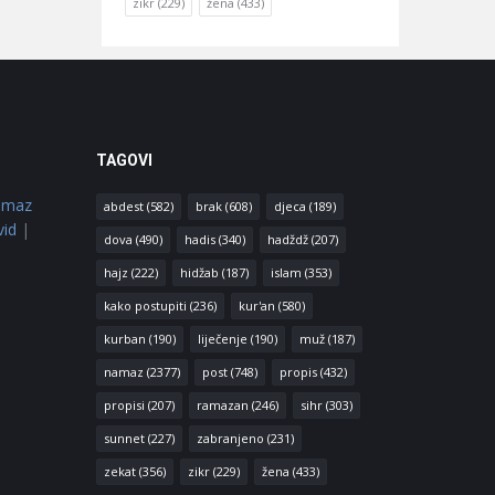
zikr
(229)
žena
(433)
TAGOVI
amaz
abdest
(582)
brak
(608)
djeca
(189)
vid
|
dova
(490)
hadis
(340)
hadždž
(207)
hajz
(222)
hidžab
(187)
islam
(353)
kako postupiti
(236)
kur'an
(580)
kurban
(190)
liječenje
(190)
muž
(187)
namaz
(2377)
post
(748)
propis
(432)
propisi
(207)
ramazan
(246)
sihr
(303)
sunnet
(227)
zabranjeno
(231)
zekat
(356)
zikr
(229)
žena
(433)