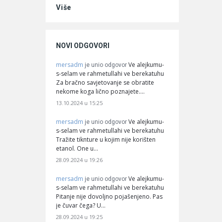
Više
NOVI ODGOVORI
mersadm
Ve alejkumu-
je unio odgovor
s-selam ve rahmetullahi ve berekatuhu
Za bračno savjetovanje se obratite
nekome koga lično poznajete.…
13.10.2024 u 15:25
mersadm
Ve alejkumu-
je unio odgovor
s-selam ve rahmetullahi ve berekatuhu
Tražite tiknture u kojim nije korišten
etanol. One u…
28.09.2024 u 19:26
mersadm
Ve alejkumu-
je unio odgovor
s-selam ve rahmetullahi ve berekatuhu
Pitanje nije dovoljno pojašenjeno. Pas
je čuvar čega? U…
28.09.2024 u 19:25