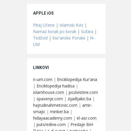
APPLE iOS
Pitaj Učene
|
Islamski Kviz
|
Namaz korak po korak
|
Sufara
|
Tedžvid
|
Kur'anske Poruke
|
N-
UM
LINKOVI
n-um.com
|
Enciklopedija Kur'ana
|
Enciklopedija hadisa
|
islamhouse.com
|
pozivistine.com
|
spasenje.com
|
zijadljakic.ba
|
hajrudinahmetovic.com
|
amir-
smajic
|
minber.ba
|
hidayaacademy.com
|
el-asr.com
|
putsredine.com
|
Predaje BiH
Daija
|
s-d-o.org
|
namaz.ba
|