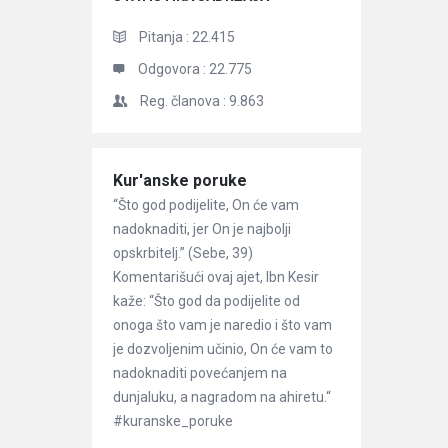
Pitanja :
22.415
Odgovora :
22.775
Reg. članova :
9.863
Članci
Kur'anske poruke
“Što god podijelite, On će vam
nadoknaditi, jer On je najbolji
opskrbitelj.” (Sebe, 39)
Komentarišući ovaj ajet, Ibn Kesir
kaže: “Što god da podijelite od
onoga što vam je naredio i što vam
je dozvoljenim učinio, On će vam to
nadoknaditi povećanjem na
dunjaluku, a nagradom na ahiretu.“
#kuranske_poruke