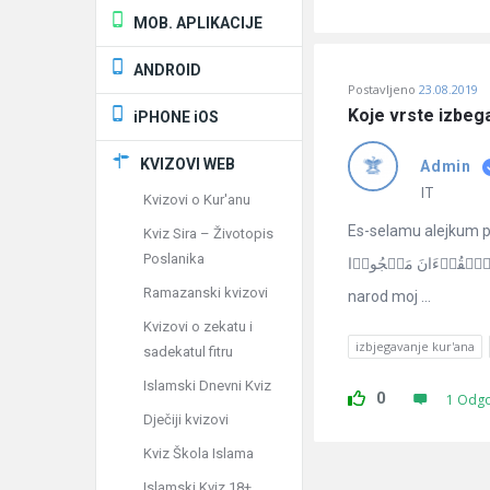
MOB. APLIKACIJE
ANDROID
Postavljeno
23.08.2019
Koje vrste izbeg
iPHONE iOS
KVIZOVI WEB
Admin
IT
Kvizovi o Kur'anu
Es-selamu alejkum pošt
Kviz Sira – Životopis
Poslanika
 ٱتَّخَذُوا۟ هَـٰذَا ٱلۡقُرۡءَانَ مَهۡجُورࣰا
Ramazanski kvizovi
narod moj ...
Kvizovi o zekatu i
izbjegavanje kur'ana
sadekatul fitru
Islamski Dnevni Kviz
0
1 Odg
Dječiji kvizovi
Kviz Škola Islama
Islamski Kviz 18+