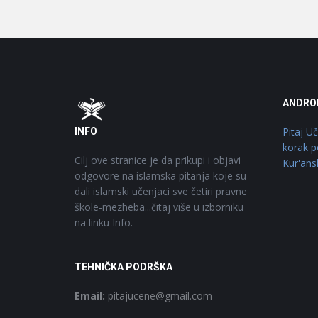
Footer
O
ANDRO
Pitaj U
INFO
korak p
Cilj ove stranice je da prikupi i objavi
Kur'ans
odgovore na islamska pitanja koje su
dali islamski učenjaci sve četiri pravne
škole-mezheba...čitaj više u izborniku
na linku Info.
TEHNIČKA PODRŠKA
Email:
pitajucene@gmail.com