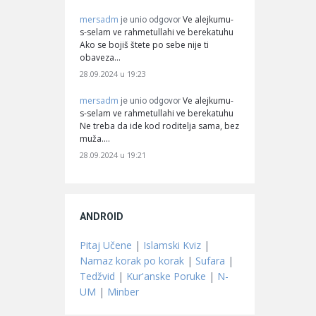
mersadm
Ve alejkumu-
je unio odgovor
s-selam ve rahmetullahi ve berekatuhu
Ako se bojiš štete po sebe nije ti
obaveza…
28.09.2024 u 19:23
mersadm
Ve alejkumu-
je unio odgovor
s-selam ve rahmetullahi ve berekatuhu
Ne treba da ide kod roditelja sama, bez
muža.…
28.09.2024 u 19:21
ANDROID
Pitaj Učene
|
Islamski Kviz
|
Namaz korak po korak
|
Sufara
|
Tedžvid
|
Kur'anske Poruke
|
N-
UM
|
Minber