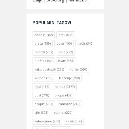
POPULARNI TAGOVI
abdest
(582)
brak
(608)
djeca
(189)
dova
(490)
hadis
(340)
hadždž
(207)
hajz
(222)
hidžab
(187)
islam
(353)
kako postupiti
(236)
kur'an
(580)
kurban
(190)
liječenje
(190)
muž
(187)
namaz
(2377)
post
(748)
propis
(432)
propisi
(207)
ramazan
(246)
sihr
(303)
sunnet
(227)
zabranjeno
(231)
zekat
(356)