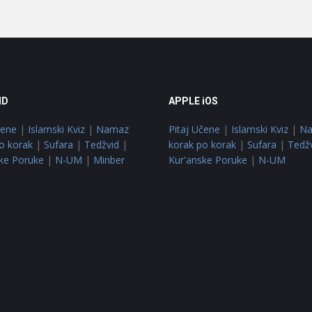
ID
APPLE iOS
čene
|
Islamski Kviz
|
Namaz
Pitaj Učene
|
Islamski Kviz
|
N
o korak
|
Sufara
|
Tedžvid
|
korak po korak
|
Sufara
|
Tedž
ke Poruke
|
N-UM
|
Minber
Kur'anske Poruke
|
N-UM