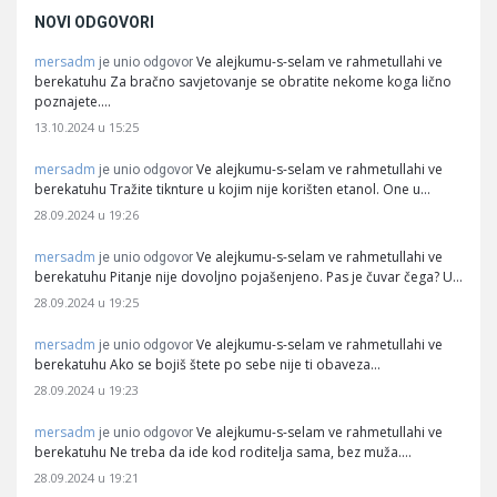
NOVI ODGOVORI
mersadm
Ve alejkumu-s-selam ve rahmetullahi ve
je unio odgovor
berekatuhu Za bračno savjetovanje se obratite nekome koga lično
poznajete.…
13.10.2024 u 15:25
mersadm
Ve alejkumu-s-selam ve rahmetullahi ve
je unio odgovor
berekatuhu Tražite tiknture u kojim nije korišten etanol. One u…
28.09.2024 u 19:26
mersadm
Ve alejkumu-s-selam ve rahmetullahi ve
je unio odgovor
berekatuhu Pitanje nije dovoljno pojašenjeno. Pas je čuvar čega? U…
28.09.2024 u 19:25
mersadm
Ve alejkumu-s-selam ve rahmetullahi ve
je unio odgovor
berekatuhu Ako se bojiš štete po sebe nije ti obaveza…
28.09.2024 u 19:23
mersadm
Ve alejkumu-s-selam ve rahmetullahi ve
je unio odgovor
berekatuhu Ne treba da ide kod roditelja sama, bez muža.…
28.09.2024 u 19:21