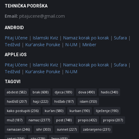
TEHNIČKA PODRŠKA
Email:
pitajucene@gmail.com
ANDROID
Pitaj Učene
|
Islamski Kviz
|
Namaz korak po korak
|
Sufara
|
Tedžvid
|
Kur'anske Poruke
|
N-UM
|
Minber
APPLE iOS
Pitaj Učene
|
Islamski Kviz
|
Namaz korak po korak
|
Sufara
|
Tedžvid
|
Kur'anske Poruke
|
N-UM
TAGOVI
abdest
(582)
brak
(608)
djeca
(189)
dova
(490)
hadis
(340)
hadždž
(207)
hajz
(222)
hidžab
(187)
islam
(353)
kako postupiti
(236)
kur'an
(580)
kurban
(190)
liječenje
(190)
muž
(187)
namaz
(2377)
post
(748)
propis
(432)
propisi
(207)
ramazan
(246)
sihr
(303)
sunnet
(227)
zabranjeno
(231)
zekat
(356)
zikr
(229)
žena
(433)