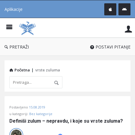
Aplikacije
Pit
Uč
®
PRETRAŽI
POSTAVI PITANJE
Početna
|
vrste zuluma
Pitaj
Postavljeno
15.08.2019
Učene
u kategoriji:
Bez kategorije
®
Definiši zulum – nepravdu, i koje su vrste zuluma?
Latest