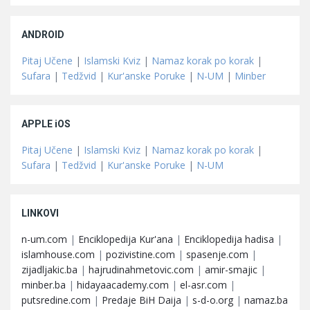
ANDROID
Pitaj Učene
|
Islamski Kviz
|
Namaz korak po korak
|
Sufara
|
Tedžvid
|
Kur'anske Poruke
|
N-UM
|
Minber
APPLE iOS
Pitaj Učene
|
Islamski Kviz
|
Namaz korak po korak
|
Sufara
|
Tedžvid
|
Kur'anske Poruke
|
N-UM
LINKOVI
n-um.com
|
Enciklopedija Kur'ana
|
Enciklopedija hadisa
|
islamhouse.com
|
pozivistine.com
|
spasenje.com
|
zijadljakic.ba
|
hajrudinahmetovic.com
|
amir-smajic
|
minber.ba
|
hidayaacademy.com
|
el-asr.com
|
putsredine.com
|
Predaje BiH Daija
|
s-d-o.org
|
namaz.ba