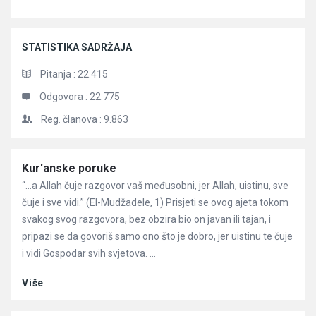
STATISTIKA SADRŽAJA
Pitanja :
22.415
Odgovora :
22.775
Reg. članova :
9.863
Članci
Kur'anske poruke
“…a Allah čuje razgovor vaš međusobni, jer Allah, uistinu, sve
čuje i sve vidi.” (El-Mudžadele, 1) Prisjeti se ovog ajeta tokom
svakog svog razgovora, bez obzira bio on javan ili tajan, i
pripazi se da govoriš samo ono što je dobro, jer uistinu te čuje
i vidi Gospodar svih svjetova. ...
Više