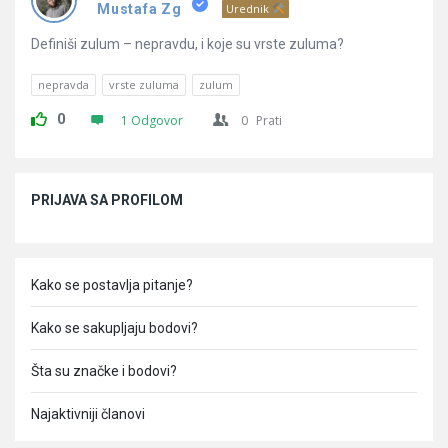
Pitanja
Mustafa Zg
Urednik
Definiši zulum – nepravdu, i koje su vrste zuluma?
nepravda
vrste zuluma
zulum
0
1 Odgovor
0
Prati
Sidebar
PRIJAVA SA PROFILOM
Kako se postavlja pitanje?
Kako se sakupljaju bodovi?
Šta su značke i bodovi?
Najaktivniji članovi