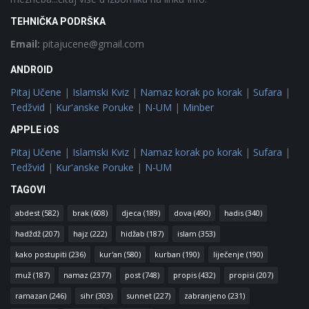
TEHNIČKA PODRŠKA
Email:
pitajucene@gmail.com
ANDROID
Pitaj Učene
|
Islamski Kviz
|
Namaz korak po korak
|
Sufara
|
Tedžvid
|
Kur'anske Poruke
|
N-UM
|
Minber
APPLE iOS
Pitaj Učene
|
Islamski Kviz
|
Namaz korak po korak
|
Sufara
|
Tedžvid
|
Kur'anske Poruke
|
N-UM
TAGOVI
abdest
(582)
brak
(608)
djeca
(189)
dova
(490)
hadis
(340)
hadždž
(207)
hajz
(222)
hidžab
(187)
islam
(353)
kako postupiti
(236)
kur'an
(580)
kurban
(190)
liječenje
(190)
muž
(187)
namaz
(2377)
post
(748)
propis
(432)
propisi
(207)
ramazan
(246)
sihr
(303)
sunnet
(227)
zabranjeno
(231)