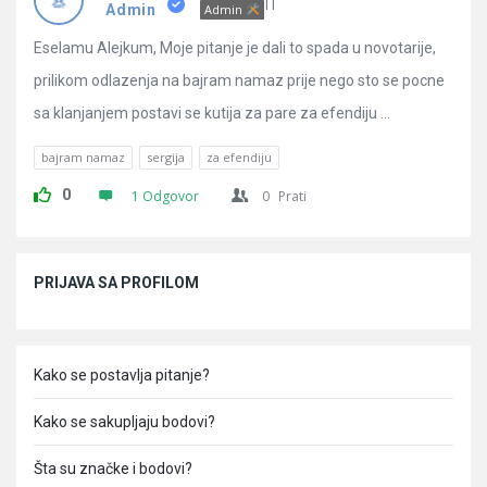
Pitanja
IT
Admin
Admin
Eselamu Alejkum, Moje pitanje je dali to spada u novotarije,
prilikom odlazenja na bajram namaz prije nego sto se pocne
sa klanjanjem postavi se kutija za pare za efendiju ...
bajram namaz
sergija
za efendiju
0
1 Odgovor
0
Prati
Sidebar
PRIJAVA SA PROFILOM
Kako se postavlja pitanje?
Kako se sakupljaju bodovi?
Šta su značke i bodovi?