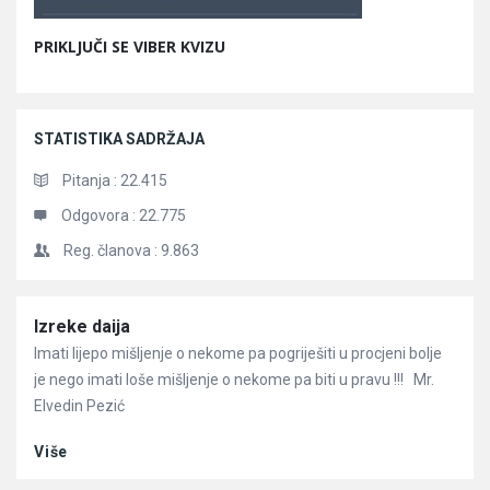
PRIKLJUČI SE VIBER KVIZU
STATISTIKA SADRŽAJA
Pitanja :
22.415
Odgovora :
22.775
Reg. članova :
9.863
Članci
Izreke daija
Imati lijepo mišljenje o nekome pa pogriješiti u procjeni bolje
je nego imati loše mišljenje o nekome pa biti u pravu !!! Mr.
Elvedin Pezić
Više