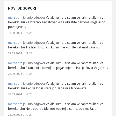
NOVI ODGOVORI
mersadm
Ve alejkumu-s-selam ve rahmetullahi ve
je unio odgovor
berekatuhu Za bračno savjetovanje se obratite nekome koga lično
poznajete.…
13.10.2024 u 15:25
mersadm
Ve alejkumu-s-selam ve rahmetullahi ve
je unio odgovor
berekatuhu Tražite tiknture u kojim nije korišten etanol. One u…
28.09.2024 u 19:26
mersadm
Ve alejkumu-s-selam ve rahmetullahi ve
je unio odgovor
berekatuhu Pitanje nije dovoljno pojašenjeno. Pas je čuvar čega? U…
28.09.2024 u 19:25
mersadm
Ve alejkumu-s-selam ve rahmetullahi ve
je unio odgovor
berekatuhu Ako se bojiš štete po sebe nije ti obaveza…
28.09.2024 u 19:23
mersadm
Ve alejkumu-s-selam ve rahmetullahi ve
je unio odgovor
berekatuhu Ne treba da ide kod roditelja sama, bez muža.…
28.09.2024 u 19:21