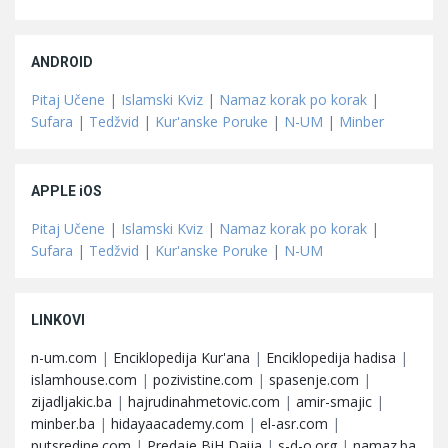
ANDROID
Pitaj Učene
|
Islamski Kviz
|
Namaz korak po korak
|
Sufara
|
Tedžvid
|
Kur'anske Poruke
|
N-UM
|
Minber
APPLE iOS
Pitaj Učene
|
Islamski Kviz
|
Namaz korak po korak
|
Sufara
|
Tedžvid
|
Kur'anske Poruke
|
N-UM
LINKOVI
n-um.com
|
Enciklopedija Kur'ana
|
Enciklopedija hadisa
|
islamhouse.com
|
pozivistine.com
|
spasenje.com
|
zijadljakic.ba
|
hajrudinahmetovic.com
|
amir-smajic
|
minber.ba
|
hidayaacademy.com
|
el-asr.com
|
putsredine.com
|
Predaje BiH Daija
|
s-d-o.org
|
namaz.ba