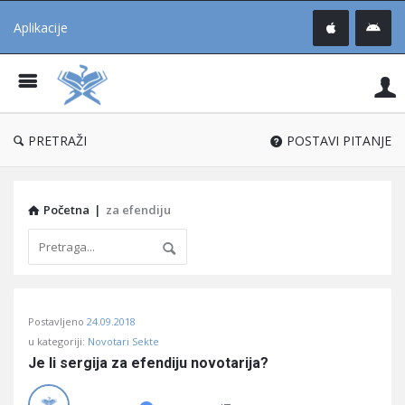
Aplikacije
Pit
Uč
®
PRETRAŽI
POSTAVI PITANJE
Početna
|
za efendiju
Pitaj
Postavljeno
24.09.2018
Učene
u kategoriji:
Novotari Sekte
®
Je li sergija za efendiju novotarija?
Latest