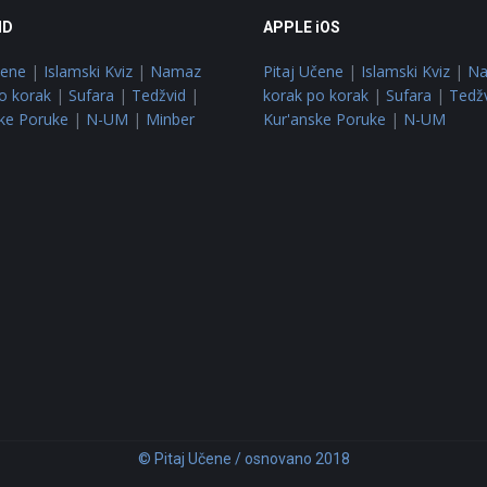
ID
APPLE iOS
čene
|
Islamski Kviz
|
Namaz
Pitaj Učene
|
Islamski Kviz
|
N
o korak
|
Sufara
|
Tedžvid
|
korak po korak
|
Sufara
|
Tedž
ke Poruke
|
N-UM
|
Minber
Kur'anske Poruke
|
N-UM
© Pitaj Učene / osnovano 2018