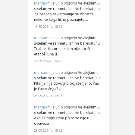
mersadm
Ve alejkumu-
je unio odgovor
s-selam ve rahmetullahi ve berekatuhu
Za bračno savjetovanje se obratite
nekome koga lično poznajete.…
13.10.2024 u 15:25
mersadm
Ve alejkumu-
je unio odgovor
s-selam ve rahmetullahi ve berekatuhu
Tražite tiknture u kojim nije korišten
etanol. One u…
28.09.2024 u 19:26
mersadm
Ve alejkumu-
je unio odgovor
s-selam ve rahmetullahi ve berekatuhu
Pitanje nije dovoljno pojašenjeno. Pas
je čuvar čega? U…
28.09.2024 u 19:25
mersadm
Ve alejkumu-
je unio odgovor
s-selam ve rahmetullahi ve berekatuhu
Ako se bojiš štete po sebe nije ti
obaveza…
28.09.2024 u 19:23