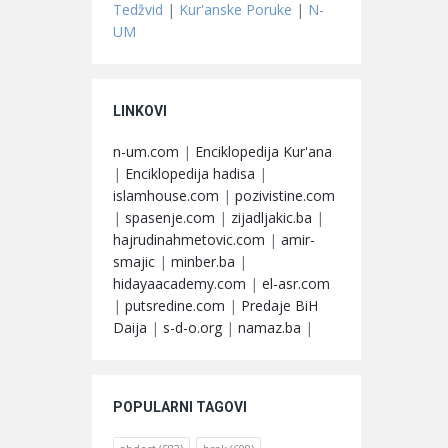
Tedžvid
|
Kur'anske Poruke
|
N-
UM
LINKOVI
n-um.com
|
Enciklopedija Kur'ana
|
Enciklopedija hadisa
|
islamhouse.com
|
pozivistine.com
|
spasenje.com
|
zijadljakic.ba
|
hajrudinahmetovic.com
|
amir-
smajic
|
minber.ba
|
hidayaacademy.com
|
el-asr.com
|
putsredine.com
|
Predaje BiH
Daija
|
s-d-o.org
|
namaz.ba
|
POPULARNI TAGOVI