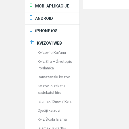
MOB. APLIKACIJE
ANDROID
iPHONE iOS
KVIZOVI WEB
Kvizovi o Kur'anu
Kviz Sira – Životopis
Poslanika
Ramazanski kvizovi
Kvizovi o zekatu i
sadekatul fitru
Islamski Dnevni Kviz
Dječiji kvizovi
Kviz Škola Islama
Islamski Kviz 18+