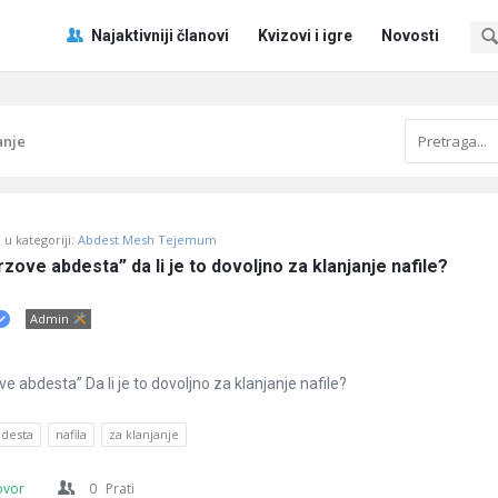
Pitaj
Pitaj
Najaktivniji članovi
Kvizovi i igre
Novosti
Učene
Učene
®
®
Navigacija
anje
u kategoriji:
Abdest Mesh Tejemum
ve abdesta” da li je to dovoljno za klanjanje nafile?
Admin
abdesta” Da li je to dovoljno za klanjanje nafile?
bdesta
nafila
za klanjanje
ovor
0
Prati