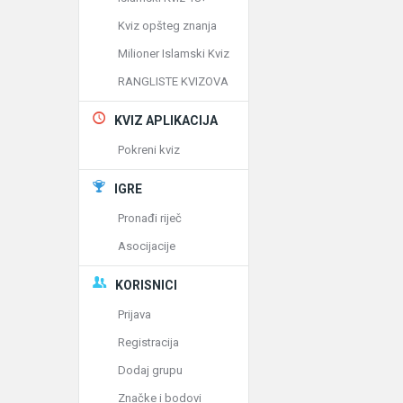
Kviz opšteg znanja
Milioner Islamski Kviz
RANGLISTE KVIZOVA
KVIZ APLIKACIJA
Pokreni kviz
IGRE
Pronađi riječ
Asocijacije
KORISNICI
Prijava
Registracija
Dodaj grupu
Značke i bodovi