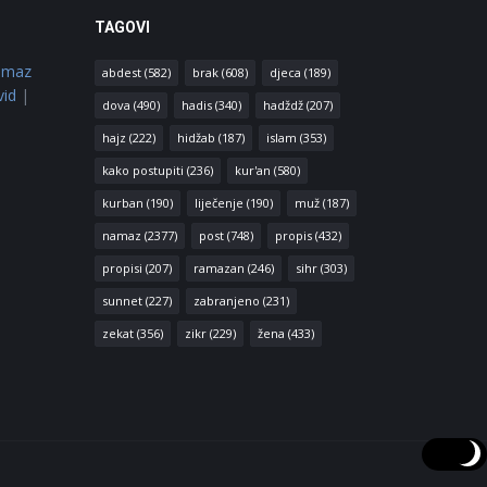
TAGOVI
amaz
abdest
(582)
brak
(608)
djeca
(189)
vid
|
dova
(490)
hadis
(340)
hadždž
(207)
hajz
(222)
hidžab
(187)
islam
(353)
kako postupiti
(236)
kur'an
(580)
kurban
(190)
liječenje
(190)
muž
(187)
namaz
(2377)
post
(748)
propis
(432)
propisi
(207)
ramazan
(246)
sihr
(303)
sunnet
(227)
zabranjeno
(231)
zekat
(356)
zikr
(229)
žena
(433)