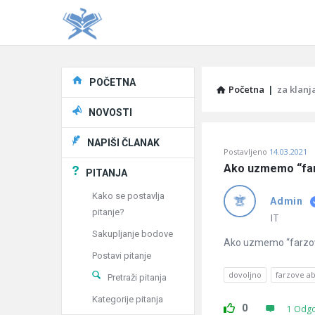
Explore
POČETNA
Početna
|
za klanj
NOVOSTI
Pitaj
NAPIŠI ČLANAK
Postavljeno
14.03.2021
Učene
Ako uzmemo “farzo
PITANJA
®
Kako se postavlja
Admin
pitanje?
Latest
IT
Sakupljanje bodove
Pitanja
Ako uzmemo “farzove 
Postavi pitanje
dovoljno
farzove a
Pretraži pitanja
Kategorije pitanja
0
1 Odg