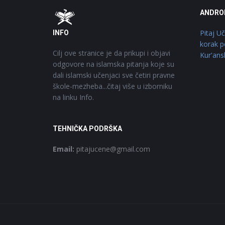
Footer
O
ANDRO
Pitaj U
INFO
korak p
Cilj ove stranice je da prikupi i objavi
Kur'ans
odgovore na islamska pitanja koje su
dali islamski učenjaci sve četiri pravne
škole-mezheba...čitaj više u izborniku
na linku Info.
TEHNIČKA PODRŠKA
Email:
pitajucene@gmail.com