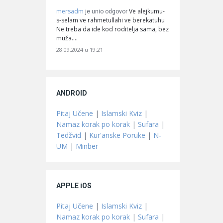
mersadm
Ve alejkumu-
je unio odgovor
s-selam ve rahmetullahi ve berekatuhu
Ne treba da ide kod roditelja sama, bez
muža.…
28.09.2024 u 19:21
ANDROID
Pitaj Učene
|
Islamski Kviz
|
Namaz korak po korak
|
Sufara
|
Tedžvid
|
Kur'anske Poruke
|
N-
UM
|
Minber
APPLE iOS
Pitaj Učene
|
Islamski Kviz
|
Namaz korak po korak
|
Sufara
|