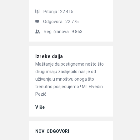
Pitanja :
22.415
Odgovora :
22.775
Reg. članova :
9.863
Članci
Izreke daija
Maštanje da postignemo nešto što
drugi imaju zaslijepilo nas je od
uživanja u mnoštvu onoga što
trenutno posjedujemo ! Mr. Elvedin
Pezić
Više
NOVI ODGOVORI