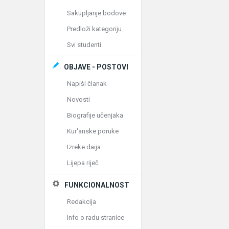
Sakupljanje bodove
Predloži kategoriju
Svi studenti
OBJAVE - POSTOVI
Napiši članak
Novosti
Biografije učenjaka
Kur'anske poruke
Izreke daija
Lijepa riječ
FUNKCIONALNOST
Redakcija
Info o radu stranice