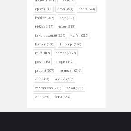
abdest
(582)
brak
(608)
djeca
(189)
dova
(490)
hadis
(340)
hadždž
(207)
hajz
(222)
hidžab
(187)
islam
(353)
kako postupiti
(236)
kur'an
(580)
kurban
(190)
liječenje
(190)
muž
(187)
namaz
(2377)
post
(748)
propis
(432)
propisi
(207)
ramazan
(246)
sihr
(303)
sunnet
(227)
zabranjeno
(231)
zekat
(356)
zikr
(229)
žena
(433)