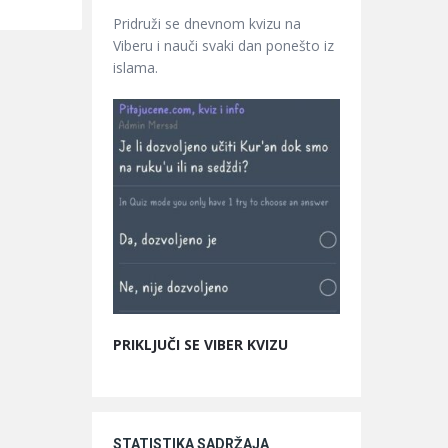
Pridruži se dnevnom kvizu na
Viberu i nauči svaki dan ponešto iz
islama.
PRIKLJUČI SE VIBER KVIZU
STATISTIKA SADRŽAJA