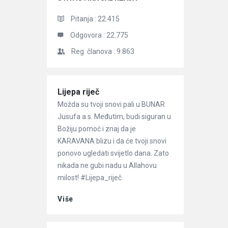
Pitanja :
22.415
Odgovora :
22.775
Reg. članova :
9.863
Članci
Lijepa riječ
Možda su tvoji snovi pali u BUNAR
Jusufa a.s. Međutim, budi siguran u
Božiju pomoć i znaj da je
KARAVANA blizu i da će tvoji snovi
ponovo ugledati svijetlo dana. Zato
nikada ne gubi nadu u Allahovu
milost! #Lijepa_riječ
Više