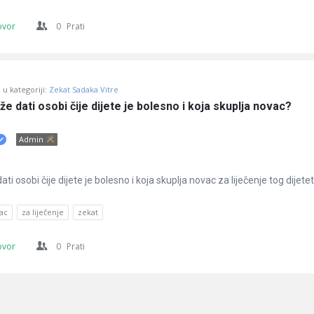
ovor
0
Prati
u kategoriji:
Zekat Sadaka Vitre
že dati osobi čije dijete je bolesno i koja skuplja novac?
Admin
ti osobi čije dijete je bolesno i koja skuplja novac za liječenje tog dijete
ac
za liječenje
zekat
ovor
0
Prati