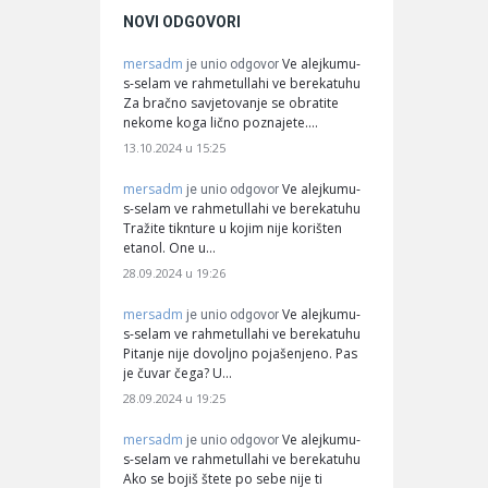
NOVI ODGOVORI
mersadm
Ve alejkumu-
je unio odgovor
s-selam ve rahmetullahi ve berekatuhu
Za bračno savjetovanje se obratite
nekome koga lično poznajete.…
13.10.2024 u 15:25
mersadm
Ve alejkumu-
je unio odgovor
s-selam ve rahmetullahi ve berekatuhu
Tražite tiknture u kojim nije korišten
etanol. One u…
28.09.2024 u 19:26
mersadm
Ve alejkumu-
je unio odgovor
s-selam ve rahmetullahi ve berekatuhu
Pitanje nije dovoljno pojašenjeno. Pas
je čuvar čega? U…
28.09.2024 u 19:25
mersadm
Ve alejkumu-
je unio odgovor
s-selam ve rahmetullahi ve berekatuhu
Ako se bojiš štete po sebe nije ti