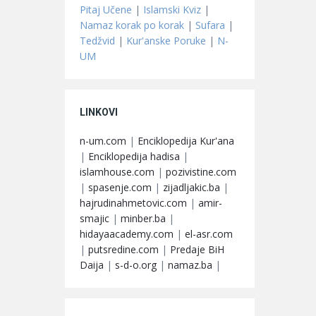
Pitaj Učene
|
Islamski Kviz
|
Namaz korak po korak
|
Sufara
|
Tedžvid
|
Kur'anske Poruke
|
N-
UM
LINKOVI
n-um.com
|
Enciklopedija Kur'ana
|
Enciklopedija hadisa
|
islamhouse.com
|
pozivistine.com
|
spasenje.com
|
zijadljakic.ba
|
hajrudinahmetovic.com
|
amir-
smajic
|
minber.ba
|
hidayaacademy.com
|
el-asr.com
|
putsredine.com
|
Predaje BiH
Daija
|
s-d-o.org
|
namaz.ba
|