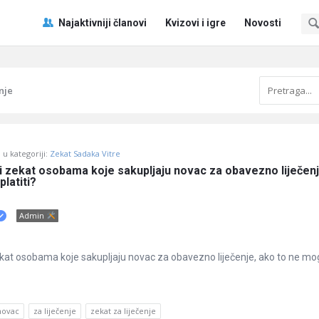
Pitaj
Pitaj
Najaktivniji članovi
Kvizovi i igre
Novosti
Učene
Učene
®
®
Navigacija
nje
u kategoriji:
Zekat Sadaka Vitre
i zekat osobama koje sakupljaju novac za obavezno liječenj
latiti?
Admin
ekat osobama koje sakupljaju novac za obavezno liječenje, ako to ne m
novac
za liječenje
zekat za liječenje