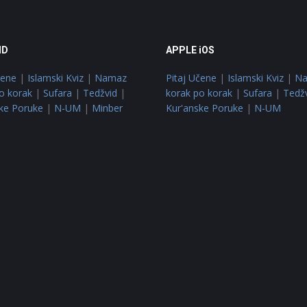
ID
APPLE iOS
čene
|
Islamski Kviz
|
Namaz
Pitaj Učene
|
Islamski Kviz
|
N
o korak
|
Sufara
|
Tedžvid
|
korak po korak
|
Sufara
|
Tedž
ke Poruke
|
N-UM
|
Minber
Kur'anske Poruke
|
N-UM