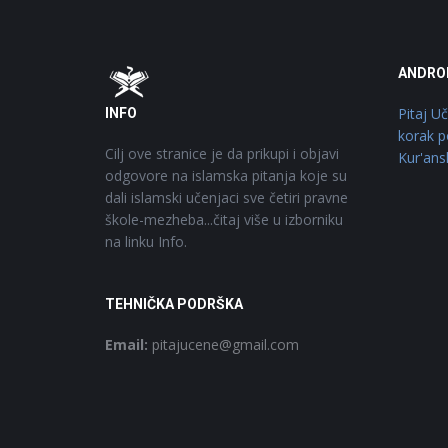
Footer
O
ANDRO
Pitaj U
INFO
korak p
Cilj ove stranice je da prikupi i objavi
Kur'ans
odgovore na islamska pitanja koje su
dali islamski učenjaci sve četiri pravne
škole-mezheba...čitaj više u izborniku
na linku Info.
TEHNIČKA PODRŠKA
Email:
pitajucene@gmail.com