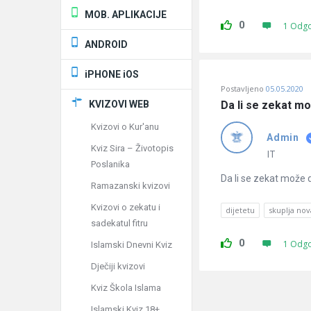
MOB. APLIKACIJE
0
1 Odg
ANDROID
iPHONE iOS
Postavljeno
05.05.2020
KVIZOVI WEB
Da li se zekat mo
Kvizovi o Kur'anu
Admin
Kviz Sira – Životopis
IT
Poslanika
Da li se zekat može da
Ramazanski kvizovi
Kvizovi o zekatu i
dijetetu
skuplja nov
sadekatul fitru
0
1 Odg
Islamski Dnevni Kviz
Dječiji kvizovi
Kviz Škola Islama
Islamski Kviz 18+