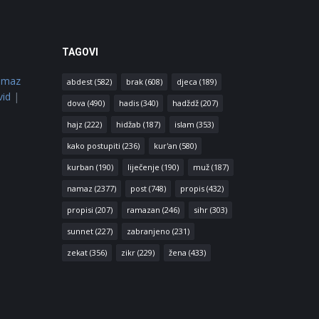
TAGOVI
amaz
abdest
(582)
brak
(608)
djeca
(189)
vid
|
dova
(490)
hadis
(340)
hadždž
(207)
hajz
(222)
hidžab
(187)
islam
(353)
kako postupiti
(236)
kur'an
(580)
kurban
(190)
liječenje
(190)
muž
(187)
namaz
(2377)
post
(748)
propis
(432)
propisi
(207)
ramazan
(246)
sihr
(303)
sunnet
(227)
zabranjeno
(231)
zekat
(356)
zikr
(229)
žena
(433)