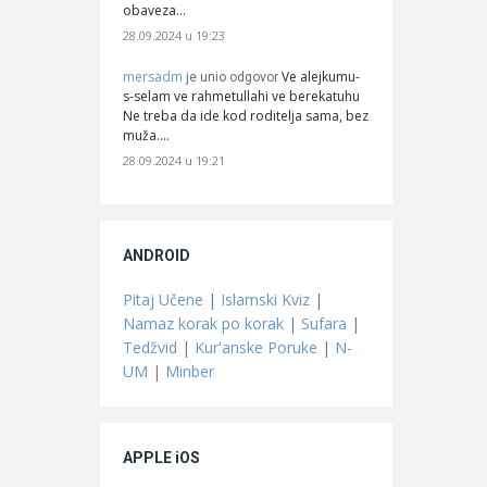
obaveza…
28.09.2024 u 19:23
mersadm
Ve alejkumu-
je unio odgovor
s-selam ve rahmetullahi ve berekatuhu
Ne treba da ide kod roditelja sama, bez
muža.…
28.09.2024 u 19:21
ANDROID
Pitaj Učene
|
Islamski Kviz
|
Namaz korak po korak
|
Sufara
|
Tedžvid
|
Kur'anske Poruke
|
N-
UM
|
Minber
APPLE iOS