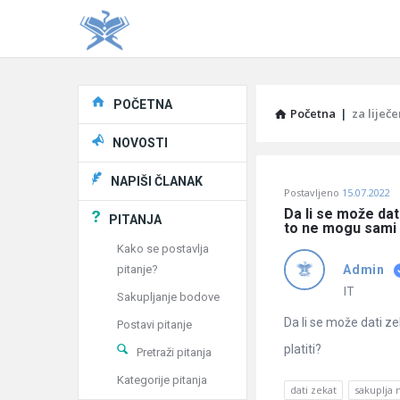
Explore
POČETNA
Početna
|
za liječe
NOVOSTI
Pitaj
NAPIŠI ČLANAK
Postavljeno
15.07.2022
Učene
Da li se može dat
PITANJA
to ne mogu sami p
®
Kako se postavlja
pitanje?
Admin
Latest
IT
Sakupljanje bodove
Pitanja
Da li se može dati z
Postavi pitanje
platiti?
Pretraži pitanja
Kategorije pitanja
dati zekat
sakuplja 