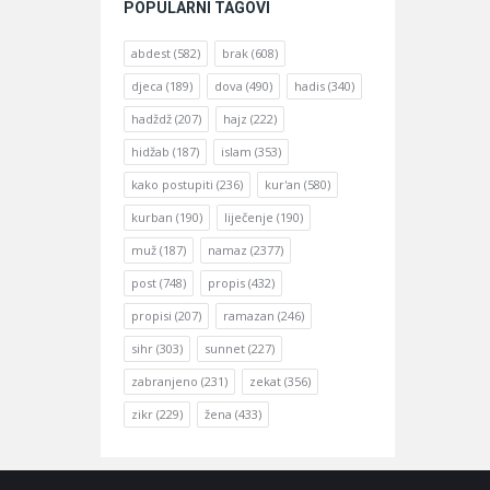
POPULARNI TAGOVI
abdest
(582)
brak
(608)
djeca
(189)
dova
(490)
hadis
(340)
hadždž
(207)
hajz
(222)
hidžab
(187)
islam
(353)
kako postupiti
(236)
kur'an
(580)
kurban
(190)
liječenje
(190)
muž
(187)
namaz
(2377)
post
(748)
propis
(432)
propisi
(207)
ramazan
(246)
sihr
(303)
sunnet
(227)
zabranjeno
(231)
zekat
(356)
zikr
(229)
žena
(433)