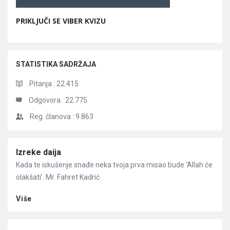
PRIKLJUČI SE VIBER KVIZU
STATISTIKA SADRŽAJA
Pitanja :
22.415
Odgovora :
22.775
Reg. članova :
9.863
Članci
Izreke daija
Kada te iskušenje snađe neka tvoja prva misao bude ‘Allah će
olakšati’. Mr. Fahret Kadrić
Više