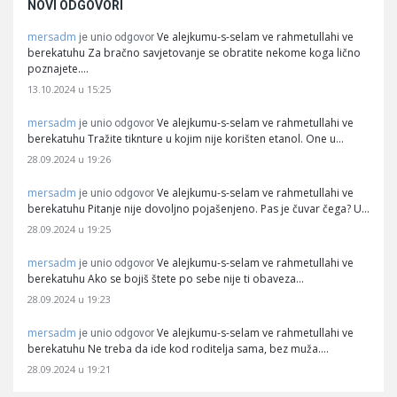
NOVI ODGOVORI
mersadm
Ve alejkumu-s-selam ve rahmetullahi ve
je unio odgovor
berekatuhu Za bračno savjetovanje se obratite nekome koga lično
poznajete.…
13.10.2024 u 15:25
mersadm
Ve alejkumu-s-selam ve rahmetullahi ve
je unio odgovor
berekatuhu Tražite tiknture u kojim nije korišten etanol. One u…
28.09.2024 u 19:26
mersadm
Ve alejkumu-s-selam ve rahmetullahi ve
je unio odgovor
berekatuhu Pitanje nije dovoljno pojašenjeno. Pas je čuvar čega? U…
28.09.2024 u 19:25
mersadm
Ve alejkumu-s-selam ve rahmetullahi ve
je unio odgovor
berekatuhu Ako se bojiš štete po sebe nije ti obaveza…
28.09.2024 u 19:23
mersadm
Ve alejkumu-s-selam ve rahmetullahi ve
je unio odgovor
berekatuhu Ne treba da ide kod roditelja sama, bez muža.…
28.09.2024 u 19:21