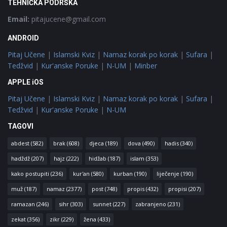
TEHNIČKA PODRŠKA
Email:
pitajucene@gmail.com
ANDROID
Pitaj Učene
|
Islamski Kviz
|
Namaz korak po korak
|
Sufara
|
Tedžvid
|
Kur'anske Poruke
|
N-UM
|
Minber
APPLE iOS
Pitaj Učene
|
Islamski Kviz
|
Namaz korak po korak
|
Sufara
|
Tedžvid
|
Kur'anske Poruke
|
N-UM
TAGOVI
abdest
(582)
brak
(608)
djeca
(189)
dova
(490)
hadis
(340)
hadždž
(207)
hajz
(222)
hidžab
(187)
islam
(353)
kako postupiti
(236)
kur'an
(580)
kurban
(190)
liječenje
(190)
muž
(187)
namaz
(2377)
post
(748)
propis
(432)
propisi
(207)
ramazan
(246)
sihr
(303)
sunnet
(227)
zabranjeno
(231)
zekat
(356)
zikr
(229)
žena
(433)