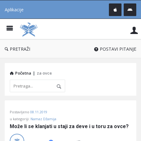
Aplikacije
Pit
Uč
®
PRETRAŽI
POSTAVI PITANJE
Početna
|
za ovce
Pitaj
Postavljeno
08.11.2019
Učene
u kategoriji:
Namaz Džamija
®
Može li se klanjati u staji za deve i u toru za ovce?
Latest