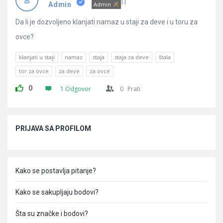
Pitanja
IT
Admin
Admin
Da li je dozvoljeno klanjati namaz u staji za deve i u toru za
ovce?
klanjati u staji
namaz
staja
staja za deve
štala
tor za ovce
za deve
za ovce
0
1 Odgovor
0
Prati
Sidebar
PRIJAVA SA PROFILOM
Kako se postavlja pitanje?
Kako se sakupljaju bodovi?
Šta su značke i bodovi?