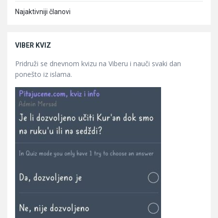
Najaktivniji članovi
VIBER KVIZ
Pridruži se dnevnom kvizu na Viberu i nauči svaki dan
ponešto iz islama.