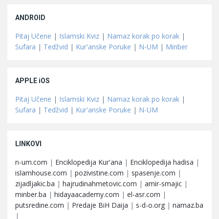
ANDROID
Pitaj Učene
|
Islamski Kviz
|
Namaz korak po korak
|
Sufara
|
Tedžvid
|
Kur'anske Poruke
|
N-UM
|
Minber
APPLE iOS
Pitaj Učene
|
Islamski Kviz
|
Namaz korak po korak
|
Sufara
|
Tedžvid
|
Kur'anske Poruke
|
N-UM
LINKOVI
n-um.com
|
Enciklopedija Kur'ana
|
Enciklopedija hadisa
|
islamhouse.com
|
pozivistine.com
|
spasenje.com
|
zijadljakic.ba
|
hajrudinahmetovic.com
|
amir-smajic
|
minber.ba
|
hidayaacademy.com
|
el-asr.com
|
putsredine.com
|
Predaje BiH Daija
|
s-d-o.org
|
namaz.ba
|