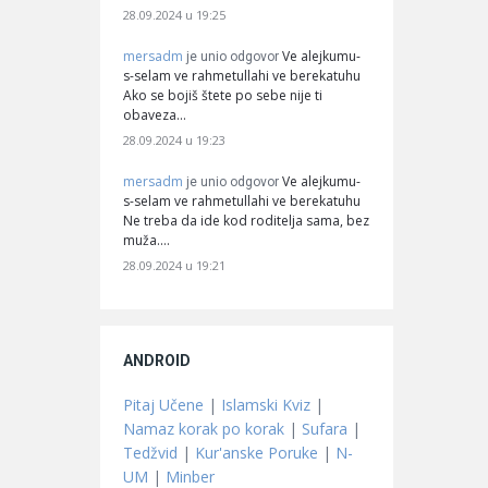
28.09.2024 u 19:25
mersadm
Ve alejkumu-
je unio odgovor
s-selam ve rahmetullahi ve berekatuhu
Ako se bojiš štete po sebe nije ti
obaveza…
28.09.2024 u 19:23
mersadm
Ve alejkumu-
je unio odgovor
s-selam ve rahmetullahi ve berekatuhu
Ne treba da ide kod roditelja sama, bez
muža.…
28.09.2024 u 19:21
ANDROID
Pitaj Učene
|
Islamski Kviz
|
Namaz korak po korak
|
Sufara
|
Tedžvid
|
Kur'anske Poruke
|
N-
UM
|
Minber