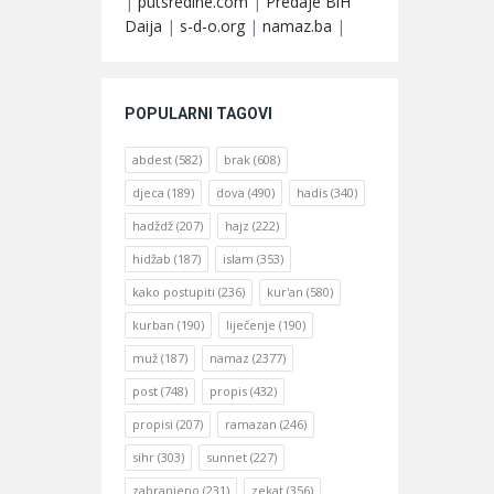
|
putsredine.com
|
Predaje BiH
Daija
|
s-d-o.org
|
namaz.ba
|
POPULARNI TAGOVI
abdest
(582)
brak
(608)
djeca
(189)
dova
(490)
hadis
(340)
hadždž
(207)
hajz
(222)
hidžab
(187)
islam
(353)
kako postupiti
(236)
kur'an
(580)
kurban
(190)
liječenje
(190)
muž
(187)
namaz
(2377)
post
(748)
propis
(432)
propisi
(207)
ramazan
(246)
sihr
(303)
sunnet
(227)
zabranjeno
(231)
zekat
(356)