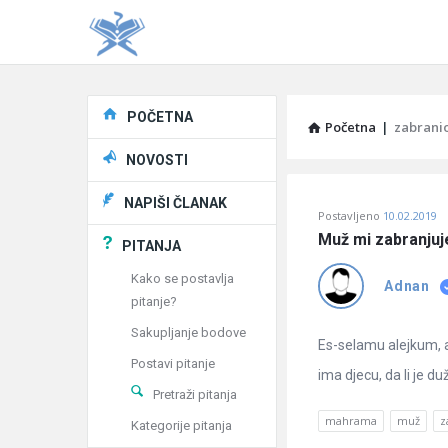
Explore
POČETNA
Početna
|
zabrani
NOVOSTI
Pitaj
NAPIŠI ČLANAK
Postavljeno
10.02.2019
Učene
Muž mi zabranjuj
PITANJA
®
Kako se postavlja
Adnan
pitanje?
Latest
Sakupljanje bodove
Pitanja
Es-selamu alejkum, a
Postavi pitanje
ima djecu, da li je duž
Pretraži pitanja
mahrama
muž
z
Kategorije pitanja