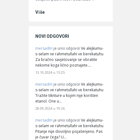
Više
NOVI ODGOVORI
mersadm
Ve alejkumu-
je unio odgovor
s-selam ve rahmetullahi ve berekatuhu
Za bračno savjetovanje se obratite
nekome koga lično poznajete.…
13.10.2024 u 15:25
mersadm
Ve alejkumu-
je unio odgovor
s-selam ve rahmetullahi ve berekatuhu
Tražite tiknture u kojim nije korišten
etanol. One u…
28.09.2024 u 19:26
mersadm
Ve alejkumu-
je unio odgovor
s-selam ve rahmetullahi ve berekatuhu
Pitanje nije dovoljno pojašenjeno. Pas
je čuvar čega? U…