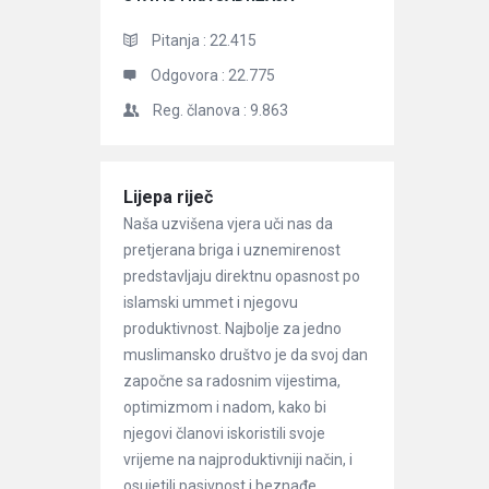
Pitanja :
22.415
Odgovora :
22.775
Reg. članova :
9.863
Članci
Lijepa riječ
Naša uzvišena vjera uči nas da
pretjerana briga i uznemirenost
predstavljaju direktnu opasnost po
islamski ummet i njegovu
produktivnost. Najbolje za jedno
muslimansko društvo je da svoj dan
započne sa radosnim vijestima,
optimizmom i nadom, kako bi
njegovi članovi iskoristili svoje
vrijeme na najproduktivniji način, i
osujetili pasivnost i beznađe ...