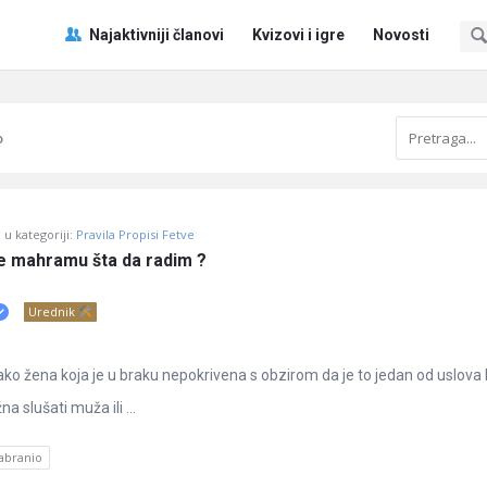
Pitaj
Pitaj
Najaktivniji članovi
Kvizovi i igre
Novosti
Učene
Učene
®
®
Navigacija
o
u kategoriji:
Pravila Propisi Fetve
e mahramu šta da radim ?
Urednik
ko žena koja je u braku nepokrivena s obzirom da je to jedan od uslova 
na slušati muža ili ...
abranio