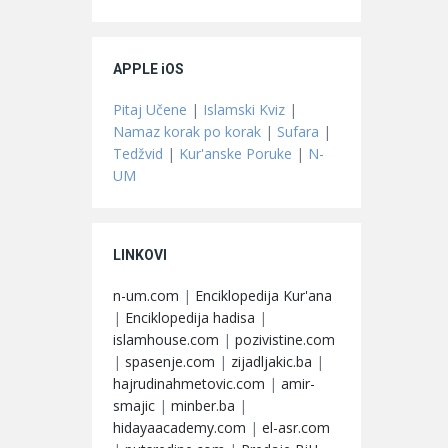
APPLE iOS
Pitaj Učene
|
Islamski Kviz
|
Namaz korak po korak
|
Sufara
|
Tedžvid
|
Kur'anske Poruke
|
N-
UM
LINKOVI
n-um.com
|
Enciklopedija Kur'ana
|
Enciklopedija hadisa
|
islamhouse.com
|
pozivistine.com
|
spasenje.com
|
zijadljakic.ba
|
hajrudinahmetovic.com
|
amir-
smajic
|
minber.ba
|
hidayaacademy.com
|
el-asr.com