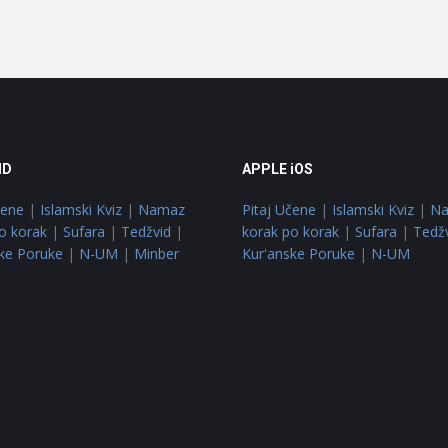
ID
APPLE iOS
čene
|
Islamski Kviz
|
Namaz
Pitaj Učene
|
Islamski Kviz
|
N
o korak
|
Sufara
|
Tedžvid
|
korak po korak
|
Sufara
|
Tedž
ke Poruke
|
N-UM
|
Minber
Kur'anske Poruke
|
N-UM