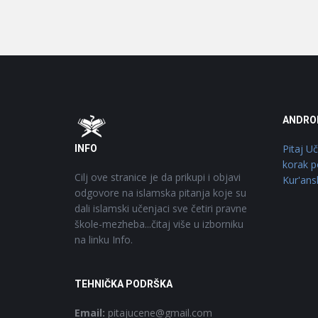
Footer
O
ANDRO
Pitaj U
INFO
korak p
Cilj ove stranice je da prikupi i objavi
Kur'ans
odgovore na islamska pitanja koje su
dali islamski učenjaci sve četiri pravne
škole-mezheba...čitaj više u izborniku
na linku Info.
TEHNIČKA PODRŠKA
Email:
pitajucene@gmail.com