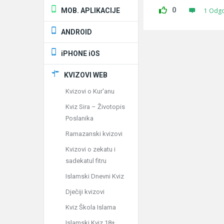
0
MOB. APLIKACIJE
1 Odg
ANDROID
iPHONE iOS
KVIZOVI WEB
Kvizovi o Kur'anu
Kviz Sira – Životopis
Poslanika
Ramazanski kvizovi
Kvizovi o zekatu i
sadekatul fitru
Islamski Dnevni Kviz
Dječiji kvizovi
Kviz Škola Islama
Islamski Kviz 18+