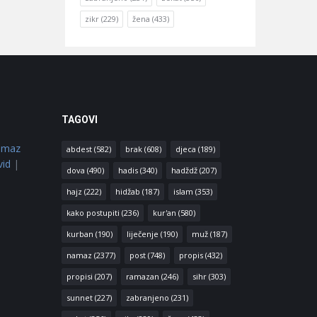
zikr
(229)
žena
(433)
TAGOVI
amaz
abdest
(582)
brak
(608)
djeca
(189)
vid
|
dova
(490)
hadis
(340)
hadždž
(207)
hajz
(222)
hidžab
(187)
islam
(353)
kako postupiti
(236)
kur'an
(580)
kurban
(190)
liječenje
(190)
muž
(187)
namaz
(2377)
post
(748)
propis
(432)
propisi
(207)
ramazan
(246)
sihr
(303)
sunnet
(227)
zabranjeno
(231)