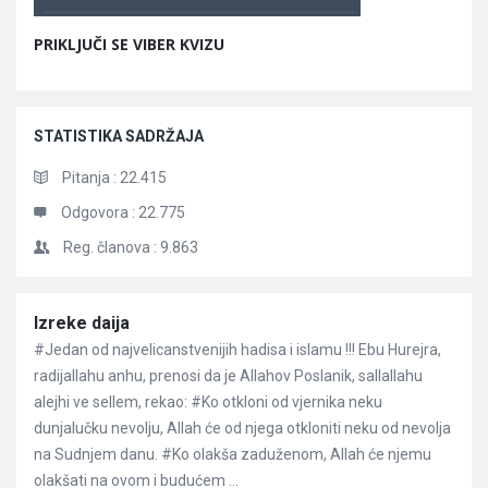
PRIKLJUČI SE VIBER KVIZU
STATISTIKA SADRŽAJA
Pitanja :
22.415
Odgovora :
22.775
Reg. članova :
9.863
Članci
Izreke daija
#Jedan od najvelicanstvenijih hadisa i islamu !!! Ebu Hurejra,
radijallahu anhu, prenosi da je Allahov Poslanik, sallallahu
alejhi ve sellem, rekao: #Ko otkloni od vjernika neku
dunjalučku nevolju, Allah će od njega otkloniti neku od nevolja
na Sudnjem danu. #Ko olakša zaduženom, Allah će njemu
olakšati na ovom i budućem ...