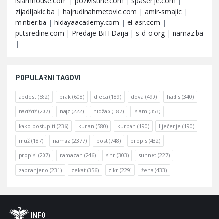
islamhouse.com
|
pozivistine.com
|
spasenje.com
|
zijadljakic.ba
|
hajrudinahmetovic.com
|
amir-smajic
|
minber.ba
|
hidayaacademy.com
|
el-asr.com
|
putsredine.com
|
Predaje BiH Daija
|
s-d-o.org
|
namaz.ba
|
POPULARNI TAGOVI
abdest
(582)
brak
(608)
djeca
(189)
dova
(490)
hadis
(340)
hadždž
(207)
hajz
(222)
hidžab
(187)
islam
(353)
kako postupiti
(236)
kur'an
(580)
kurban
(190)
liječenje
(190)
muž
(187)
namaz
(2377)
post
(748)
propis
(432)
propisi
(207)
ramazan
(246)
sihr
(303)
sunnet
(227)
zabranjeno
(231)
zekat
(356)
zikr
(229)
žena
(433)
Footer
O
INFO