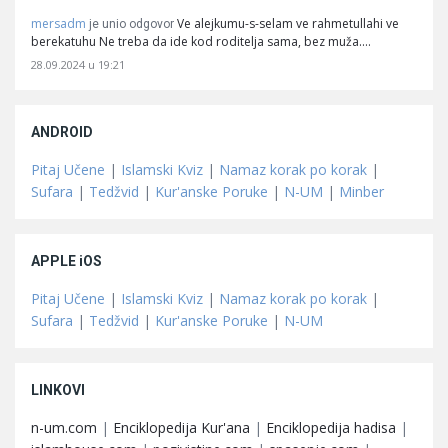
mersadm
Ve alejkumu-s-selam ve rahmetullahi ve
je unio odgovor
berekatuhu Ne treba da ide kod roditelja sama, bez muža.…
28.09.2024 u 19:21
ANDROID
Pitaj Učene
|
Islamski Kviz
|
Namaz korak po korak
|
Sufara
|
Tedžvid
|
Kur'anske Poruke
|
N-UM
|
Minber
APPLE iOS
Pitaj Učene
|
Islamski Kviz
|
Namaz korak po korak
|
Sufara
|
Tedžvid
|
Kur'anske Poruke
|
N-UM
LINKOVI
n-um.com
|
Enciklopedija Kur'ana
|
Enciklopedija hadisa
|