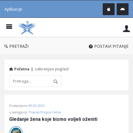
Aplikacije
Pit
Uč
®
PRETRAŽI
POSTAVI PITANJE
Početna
|
zabranjen pogled
Pitaj
Postavljeno
09.02.2023
Učene
u kategoriji:
Pravila Propisi Fetve
®
Gledanje žena koje bismo voljeli oženiti
Latest