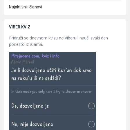
Najaktivniji članovi
VIBER KVIZ
Pridruži se dnevnom kvizu na Viberu i nauči svaki dan
ponešto iz islama.