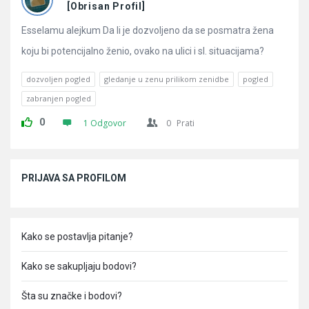
Pitanja
[Obrisan Profil]
Esselamu alejkum Da li je dozvoljeno da se posmatra žena
koju bi potencijalno ženio, ovako na ulici i sl. situacijama?
dozvoljen pogled
gledanje u zenu prilikom zenidbe
pogled
zabranjen pogled
0
1 Odgovor
0
Prati
Sidebar
PRIJAVA SA PROFILOM
Kako se postavlja pitanje?
Kako se sakupljaju bodovi?
Šta su značke i bodovi?