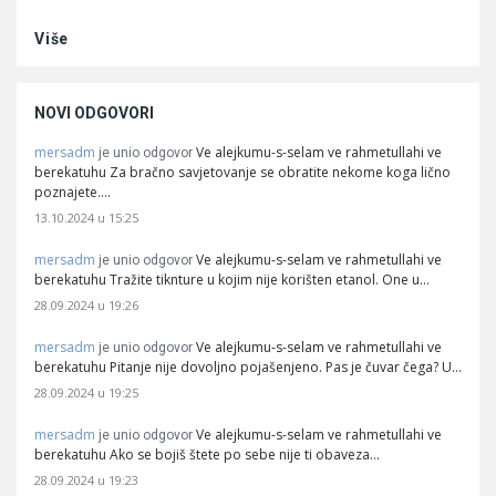
Više
NOVI ODGOVORI
mersadm
Ve alejkumu-s-selam ve rahmetullahi ve
je unio odgovor
berekatuhu Za bračno savjetovanje se obratite nekome koga lično
poznajete.…
13.10.2024 u 15:25
mersadm
Ve alejkumu-s-selam ve rahmetullahi ve
je unio odgovor
berekatuhu Tražite tiknture u kojim nije korišten etanol. One u…
28.09.2024 u 19:26
mersadm
Ve alejkumu-s-selam ve rahmetullahi ve
je unio odgovor
berekatuhu Pitanje nije dovoljno pojašenjeno. Pas je čuvar čega? U…
28.09.2024 u 19:25
mersadm
Ve alejkumu-s-selam ve rahmetullahi ve
je unio odgovor
berekatuhu Ako se bojiš štete po sebe nije ti obaveza…
28.09.2024 u 19:23