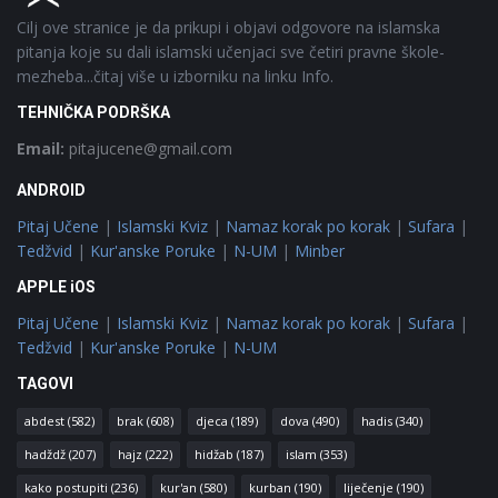
Cilj ove stranice je da prikupi i objavi odgovore na islamska
pitanja koje su dali islamski učenjaci sve četiri pravne škole-
mezheba...čitaj više u izborniku na linku Info.
TEHNIČKA PODRŠKA
Email:
pitajucene@gmail.com
ANDROID
Pitaj Učene
|
Islamski Kviz
|
Namaz korak po korak
|
Sufara
|
Tedžvid
|
Kur'anske Poruke
|
N-UM
|
Minber
APPLE iOS
Pitaj Učene
|
Islamski Kviz
|
Namaz korak po korak
|
Sufara
|
Tedžvid
|
Kur'anske Poruke
|
N-UM
TAGOVI
abdest
(582)
brak
(608)
djeca
(189)
dova
(490)
hadis
(340)
hadždž
(207)
hajz
(222)
hidžab
(187)
islam
(353)
kako postupiti
(236)
kur'an
(580)
kurban
(190)
liječenje
(190)