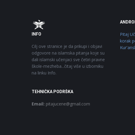
Footer
O
ANDRO
Pitaj U
INFO
korak p
Cilj ove stranice je da prikupi i objavi
Kur'ans
odgovore na islamska pitanja koje su
dali islamski učenjaci sve četiri pravne
škole-mezheba...čitaj više u izborniku
na linku Info.
TEHNIČKA PODRŠKA
Email:
pitajucene@gmail.com