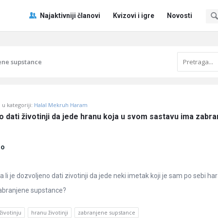
Pitaj
Pitaj
Najaktivniji članovi
Kvizovi i igre
Novosti
Učene
Učene
®
®
Navigacija
ene supstance
u kategoriji:
Halal Mekruh Haram
no dati životinji da jede hranu koja u svom sastavu ima zabra
no
li je dozvoljeno dati zivotinji da jede neki imetak koji je sam po sebi har
abranjene supstance?
 životinju
hranu životinji
zabranjene supstance