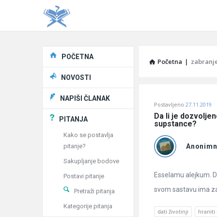
Explore
POČETNA
Početna
|
zabranj
NOVOSTI
Pitaj
NAPIŠI ČLANAK
Postavljeno
27.11.2019
Učene
Da li je dozvolje
PITANJA
supstance?
®
Kako se postavlja
pitanje?
Anonim
Latest
Sakupljanje bodove
Pitanja
Esselamu alejkum. Da 
Postavi pitanje
svom sastavu ima z
Pretraži pitanja
Kategorije pitanja
dati životinji
hraniti