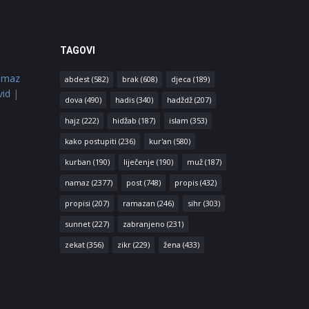
TAGOVI
amaz
abdest
(582)
brak
(608)
djeca
(189)
vid
|
dova
(490)
hadis
(340)
hadždž
(207)
hajz
(222)
hidžab
(187)
islam
(353)
kako postupiti
(236)
kur'an
(580)
kurban
(190)
liječenje
(190)
muž
(187)
namaz
(2377)
post
(748)
propis
(432)
propisi
(207)
ramazan
(246)
sihr
(303)
sunnet
(227)
zabranjeno
(231)
zekat
(356)
zikr
(229)
žena
(433)