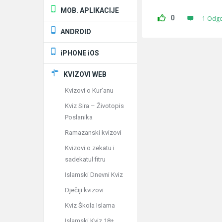
MOB. APLIKACIJE
0
1 Odg
ANDROID
iPHONE iOS
KVIZOVI WEB
Kvizovi o Kur'anu
Kviz Sira – Životopis
Poslanika
Ramazanski kvizovi
Kvizovi o zekatu i
sadekatul fitru
Islamski Dnevni Kviz
Dječiji kvizovi
Kviz Škola Islama
Islamski Kviz 18+