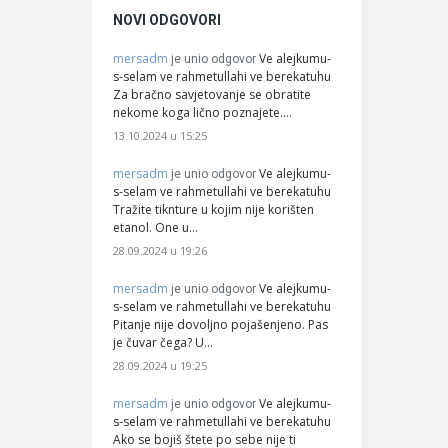
NOVI ODGOVORI
mersadm
Ve alejkumu-
je unio odgovor
s-selam ve rahmetullahi ve berekatuhu
Za bračno savjetovanje se obratite
nekome koga lično poznajete.…
13.10.2024 u 15:25
mersadm
Ve alejkumu-
je unio odgovor
s-selam ve rahmetullahi ve berekatuhu
Tražite tiknture u kojim nije korišten
etanol. One u…
28.09.2024 u 19:26
mersadm
Ve alejkumu-
je unio odgovor
s-selam ve rahmetullahi ve berekatuhu
Pitanje nije dovoljno pojašenjeno. Pas
je čuvar čega? U…
28.09.2024 u 19:25
mersadm
Ve alejkumu-
je unio odgovor
s-selam ve rahmetullahi ve berekatuhu
Ako se bojiš štete po sebe nije ti