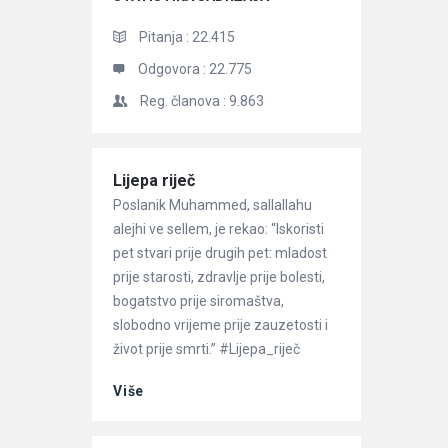
Pitanja :
22.415
Odgovora :
22.775
Reg. članova :
9.863
Članci
Lijepa riječ
Poslanik Muhammed, sallallahu
alejhi ve sellem, je rekao: “Iskoristi
pet stvari prije drugih pet: mladost
prije starosti, zdravlje prije bolesti,
bogatstvo prije siromaštva,
slobodno vrijeme prije zauzetosti i
život prije smrti.” #Lijepa_riječ
Više