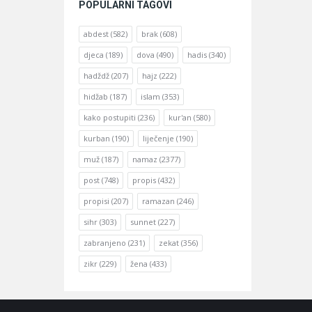
POPULARNI TAGOVI
abdest
(582)
brak
(608)
djeca
(189)
dova
(490)
hadis
(340)
hadždž
(207)
hajz
(222)
hidžab
(187)
islam
(353)
kako postupiti
(236)
kur'an
(580)
kurban
(190)
liječenje
(190)
muž
(187)
namaz
(2377)
post
(748)
propis
(432)
propisi
(207)
ramazan
(246)
sihr
(303)
sunnet
(227)
zabranjeno
(231)
zekat
(356)
zikr
(229)
žena
(433)