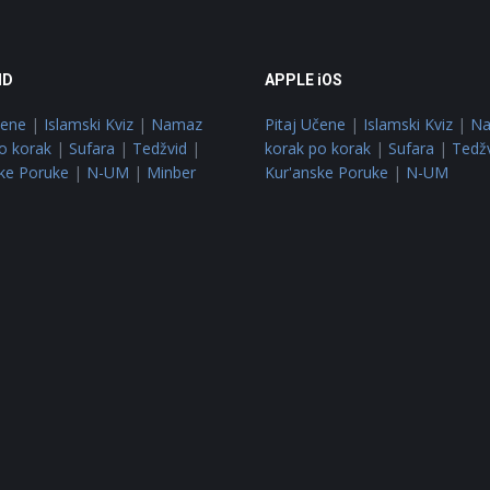
ID
APPLE iOS
čene
|
Islamski Kviz
|
Namaz
Pitaj Učene
|
Islamski Kviz
|
N
o korak
|
Sufara
|
Tedžvid
|
korak po korak
|
Sufara
|
Tedž
ke Poruke
|
N-UM
|
Minber
Kur'anske Poruke
|
N-UM