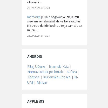
obaveza…
28.09.2024 u 19:23
mersadm
Ve alejkumu-
je unio odgovor
s-selam ve rahmetullahi ve berekatuhu
Ne treba da ide kod roditelja sama, bez
muža.…
28.09.2024 u 19:21
ANDROID
Pitaj Učene
|
Islamski Kviz
|
Namaz korak po korak
|
Sufara
|
Tedžvid
|
Kur'anske Poruke
|
N-
UM
|
Minber
APPLE iOS