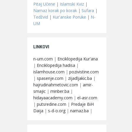
Pitaj Učene
|
Islamski Kviz
|
Namaz korak po korak
|
Sufara
|
Tedžvid
|
Kur'anske Poruke
|
N-
UM
LINKOVI
n-um.com
|
Enciklopedija Kur'ana
|
Enciklopedija hadisa
|
islamhouse.com
|
pozivistine.com
|
spasenje.com
|
zijadljakic.ba
|
hajrudinahmetovic.com
|
amir-
smajic
|
minber.ba
|
hidayaacademy.com
|
el-asr.com
|
putsredine.com
|
Predaje BiH
Daija
|
s-d-o.org
|
namaz.ba
|