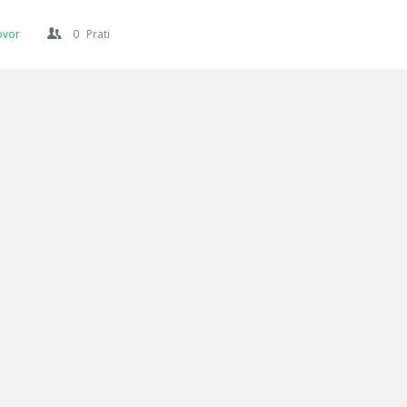
ovor
0
Prati