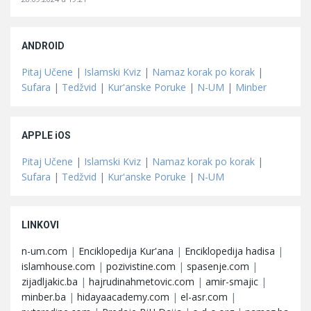
ANDROID
Pitaj Učene
|
Islamski Kviz
|
Namaz korak po korak
|
Sufara
|
Tedžvid
|
Kur'anske Poruke
|
N-UM
|
Minber
APPLE iOS
Pitaj Učene
|
Islamski Kviz
|
Namaz korak po korak
|
Sufara
|
Tedžvid
|
Kur'anske Poruke
|
N-UM
LINKOVI
n-um.com
|
Enciklopedija Kur'ana
|
Enciklopedija hadisa
|
islamhouse.com
|
pozivistine.com
|
spasenje.com
|
zijadljakic.ba
|
hajrudinahmetovic.com
|
amir-smajic
|
minber.ba
|
hidayaacademy.com
|
el-asr.com
|