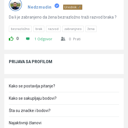
Pitanja
Nedzmudin
Urednik
Da li je zabranjeno da žena bezrazložno traži razvod braka ?
bezrazložno
brak
razvod
zabranjneo
žena
0
1 Odgovor
0
Prati
Sidebar
PRIJAVA SA PROFILOM
Kako se postavlja pitanje?
Kako se sakupljaju bodovi?
Šta su značke i bodovi?
Najaktivniji članovi