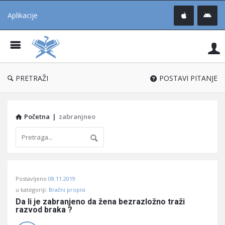
Aplikacije
Pit
Uč
®
PRETRAŽI
POSTAVI PITANJE
Početna
|
zabranjneo
Pitaj
Postavljeno
08.11.2019
Učene
u kategoriji:
Bračni propisi
®
Da li je zabranjeno da žena bezrazložno traži 
razvod braka ?
Latest