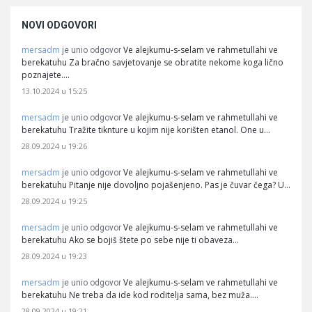
NOVI ODGOVORI
mersadm
Ve alejkumu-s-selam ve rahmetullahi ve
je unio odgovor
berekatuhu Za bračno savjetovanje se obratite nekome koga lično
poznajete.…
13.10.2024 u 15:25
mersadm
Ve alejkumu-s-selam ve rahmetullahi ve
je unio odgovor
berekatuhu Tražite tiknture u kojim nije korišten etanol. One u…
28.09.2024 u 19:26
mersadm
Ve alejkumu-s-selam ve rahmetullahi ve
je unio odgovor
berekatuhu Pitanje nije dovoljno pojašenjeno. Pas je čuvar čega? U…
28.09.2024 u 19:25
mersadm
Ve alejkumu-s-selam ve rahmetullahi ve
je unio odgovor
berekatuhu Ako se bojiš štete po sebe nije ti obaveza…
28.09.2024 u 19:23
mersadm
Ve alejkumu-s-selam ve rahmetullahi ve
je unio odgovor
berekatuhu Ne treba da ide kod roditelja sama, bez muža.…
28.09.2024 u 19:21