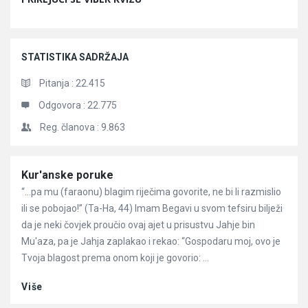
STATISTIKA SADRŽAJA
Pitanja :
22.415
Odgovora :
22.775
Reg. članova :
9.863
Članci
Kur'anske poruke
“…pa mu (faraonu) blagim riječima govorite, ne bi li razmislio
ili se pobojao!” (Ta-Ha, 44) Imam Begavi u svom tefsiru bilježi
da je neki čovjek proučio ovaj ajet u prisustvu Jahje bin
Mu'aza, pa je Jahja zaplakao i rekao: “Gospodaru moj, ovo je
Tvoja blagost prema onom koji je govorio: ...
Više