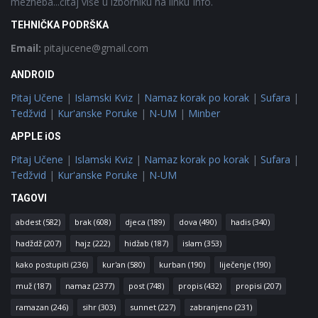
mezheba...čitaj više u izborniku na linku Info.
TEHNIČKA PODRŠKA
Email:
pitajucene@gmail.com
ANDROID
Pitaj Učene
|
Islamski Kviz
|
Namaz korak po korak
|
Sufara
|
Tedžvid
|
Kur'anske Poruke
|
N-UM
|
Minber
APPLE iOS
Pitaj Učene
|
Islamski Kviz
|
Namaz korak po korak
|
Sufara
|
Tedžvid
|
Kur'anske Poruke
|
N-UM
TAGOVI
abdest
(582)
brak
(608)
djeca
(189)
dova
(490)
hadis
(340)
hadždž
(207)
hajz
(222)
hidžab
(187)
islam
(353)
kako postupiti
(236)
kur'an
(580)
kurban
(190)
liječenje
(190)
muž
(187)
namaz
(2377)
post
(748)
propis
(432)
propisi
(207)
ramazan
(246)
sihr
(303)
sunnet
(227)
zabranjeno
(231)