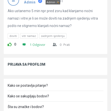
Pitanja
IT
Admin
Admin
Ako ustanemo 5 min npr pred zoru kad klanjamo noćni
namaz i vitre je li se može doviti na zadnjem sjedenju vitra
pošto ne stignemo klanjati noćni namaz?
doviti
vitr namaz
zadnjem sjedenju
0
1 Odgovor
0
Prati
Sidebar
PRIJAVA SA PROFILOM
Kako se postavlja pitanje?
Kako se sakupljaju bodovi?
Šta su značke i bodovi?