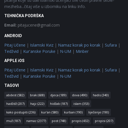
pitanja koje su dali islamski učenjaci sve četiri pravne škole-
mezheba...čitaj više u izborniku na linku Info.
TEHNIČKA PODRŠKA
Email:
pitajucene@gmail.com
ANDROID
Pitaj Učene
|
Islamski Kviz
|
Namaz korak po korak
|
Sufara
|
Tedžvid
|
Kur'anske Poruke
|
N-UM
|
Minber
APPLE iOS
Pitaj Učene
|
Islamski Kviz
|
Namaz korak po korak
|
Sufara
|
Tedžvid
|
Kur'anske Poruke
|
N-UM
TAGOVI
abdest
(582)
brak
(608)
djeca
(189)
dova
(490)
hadis
(340)
hadždž
(207)
hajz
(222)
hidžab
(187)
islam
(353)
kako postupiti
(236)
kur'an
(580)
kurban
(190)
liječenje
(190)
muž
(187)
namaz
(2377)
post
(748)
propis
(432)
propisi
(207)