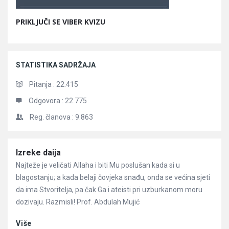
PRIKLJUČI SE VIBER KVIZU
STATISTIKA SADRŽAJA
Pitanja :
22.415
Odgovora :
22.775
Reg. članova :
9.863
Članci
Izreke daija
Najteže je veličati Allaha i biti Mu poslušan kada si u
blagostanju; a kada belaji čovjeka snađu, onda se većina sjeti
da ima Stvoritelja, pa čak Ga i ateisti pri uzburkanom moru
dozivaju. Razmisli! Prof. Abdulah Mujić
Više