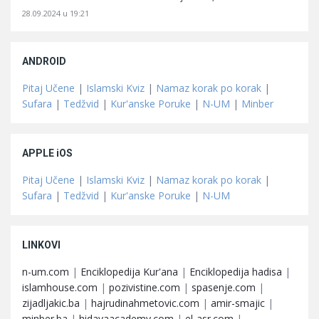
28.09.2024 u 19:21
ANDROID
Pitaj Učene
|
Islamski Kviz
|
Namaz korak po korak
|
Sufara
|
Tedžvid
|
Kur'anske Poruke
|
N-UM
|
Minber
APPLE iOS
Pitaj Učene
|
Islamski Kviz
|
Namaz korak po korak
|
Sufara
|
Tedžvid
|
Kur'anske Poruke
|
N-UM
LINKOVI
n-um.com
|
Enciklopedija Kur'ana
|
Enciklopedija hadisa
|
islamhouse.com
|
pozivistine.com
|
spasenje.com
|
zijadljakic.ba
|
hajrudinahmetovic.com
|
amir-smajic
|
minber.ba
|
hidayaacademy.com
|
el-asr.com
|