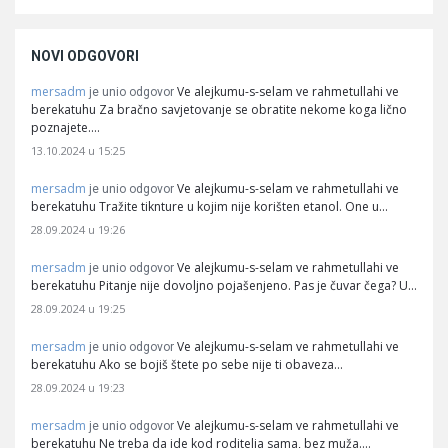
NOVI ODGOVORI
mersadm
Ve alejkumu-s-selam ve rahmetullahi ve
je unio odgovor
berekatuhu Za bračno savjetovanje se obratite nekome koga lično
poznajete.…
13.10.2024 u 15:25
mersadm
Ve alejkumu-s-selam ve rahmetullahi ve
je unio odgovor
berekatuhu Tražite tiknture u kojim nije korišten etanol. One u…
28.09.2024 u 19:26
mersadm
Ve alejkumu-s-selam ve rahmetullahi ve
je unio odgovor
berekatuhu Pitanje nije dovoljno pojašenjeno. Pas je čuvar čega? U…
28.09.2024 u 19:25
mersadm
Ve alejkumu-s-selam ve rahmetullahi ve
je unio odgovor
berekatuhu Ako se bojiš štete po sebe nije ti obaveza…
28.09.2024 u 19:23
mersadm
Ve alejkumu-s-selam ve rahmetullahi ve
je unio odgovor
berekatuhu Ne treba da ide kod roditelja sama, bez muža.…