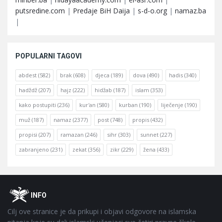
putsredine.com
|
Predaje BiH Daija
|
s-d-o.org
|
namaz.ba
|
POPULARNI TAGOVI
abdest
(582)
brak
(608)
djeca
(189)
dova
(490)
hadis
(340)
hadždž
(207)
hajz
(222)
hidžab
(187)
islam
(353)
kako postupiti
(236)
kur'an
(580)
kurban
(190)
liječenje
(190)
muž
(187)
namaz
(2377)
post
(748)
propis
(432)
propisi
(207)
ramazan
(246)
sihr
(303)
sunnet
(227)
zabranjeno
(231)
zekat
(356)
zikr
(229)
žena
(433)
Footer
O
INFO
Cilj ove stranice je da prikupi i objavi odgovore na islamska