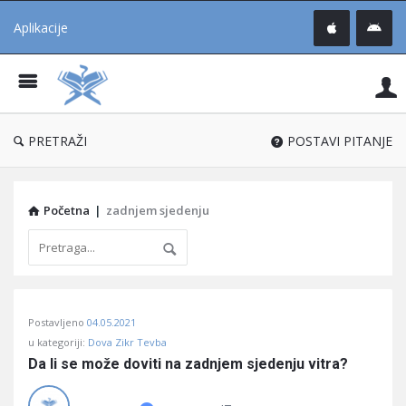
Aplikacije
Pit
Uč
®
PRETRAŽI
POSTAVI PITANJE
Početna
|
zadnjem sjedenju
Pitaj
Postavljeno
04.05.2021
Učene
u kategoriji:
Dova Zikr Tevba
®
Da li se može doviti na zadnjem sjedenju vitra?
Latest