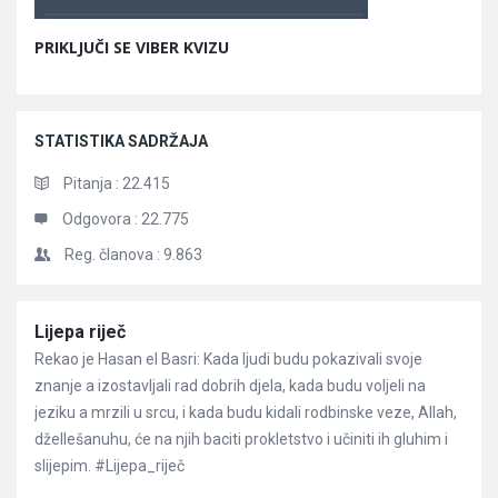
PRIKLJUČI SE VIBER KVIZU
STATISTIKA SADRŽAJA
Pitanja :
22.415
Odgovora :
22.775
Reg. članova :
9.863
Članci
Lijepa riječ
Rekao je Hasan el Basri: Kada ljudi budu pokazivali svoje
znanje a izostavljali rad dobrih djela, kada budu voljeli na
jeziku a mrzili u srcu, i kada budu kidali rodbinske veze, Allah,
džellešanuhu, će na njih baciti prokletstvo i učiniti ih gluhim i
slijepim. #Lijepa_riječ