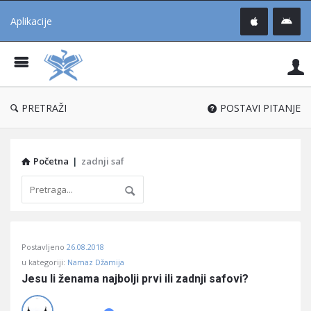
Aplikacije
Pit
Uč
®
PRETRAŽI
POSTAVI PITANJE
Početna
|
zadnji saf
Pitaj
Postavljeno
26.08.2018
Učene
u kategoriji:
Namaz Džamija
®
Jesu li ženama najbolji prvi ili zadnji safovi?
Latest