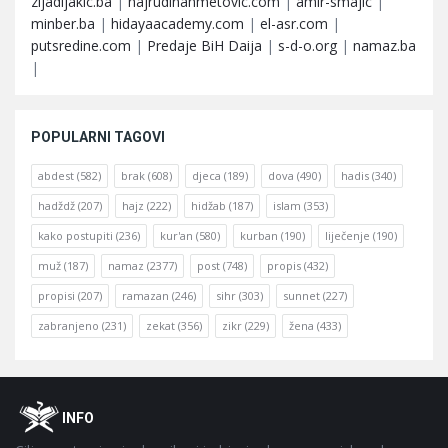
zijadljakic.ba
|
hajrudinahmetovic.com
|
amir-smajic
|
minber.ba
|
hidayaacademy.com
|
el-asr.com
|
putsredine.com
|
Predaje BiH Daija
|
s-d-o.org
|
namaz.ba
|
POPULARNI TAGOVI
abdest
(582)
brak
(608)
djeca
(189)
dova
(490)
hadis
(340)
hadždž
(207)
hajz
(222)
hidžab
(187)
islam
(353)
kako postupiti
(236)
kur'an
(580)
kurban
(190)
liječenje
(190)
muž
(187)
namaz
(2377)
post
(748)
propis
(432)
propisi
(207)
ramazan
(246)
sihr
(303)
sunnet
(227)
zabranjeno
(231)
zekat
(356)
zikr
(229)
žena
(433)
Footer
O
INFO