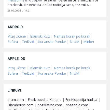
mersadm
Ve alejkumu-s-selam ve rahmetullahi ve
je unio odgovor
berekatuhu Ne treba da ide kod roditelja sama, bez muža.…
28.09.2024 u 19:21
ANDROID
Pitaj Učene
|
Islamski Kviz
|
Namaz korak po korak
|
Sufara
|
Tedžvid
|
Kur'anske Poruke
|
N-UM
|
Minber
APPLE iOS
Pitaj Učene
|
Islamski Kviz
|
Namaz korak po korak
|
Sufara
|
Tedžvid
|
Kur'anske Poruke
|
N-UM
LINKOVI
n-um.com
|
Enciklopedija Kur'ana
|
Enciklopedija hadisa
|
islamhouse.com
|
pozivistine.com
|
spasenje.com
|