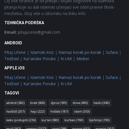
Cilj ove stranice je da prikupi i objavi odgovore na islamska
pitanja koje su dali islamski učenjaci sve četiri pravne škole-
mezheba...čitaj više u izborniku na linku Info.
TEHNIČKA PODRŠKA
Email:
pitajucene@gmail.com
ANDROID
Pitaj Učene
|
Islamski Kviz
|
Namaz korak po korak
|
Sufara
|
Tedžvid
|
Kur'anske Poruke
|
N-UM
|
Minber
APPLE iOS
Pitaj Učene
|
Islamski Kviz
|
Namaz korak po korak
|
Sufara
|
Tedžvid
|
Kur'anske Poruke
|
N-UM
TAGOVI
abdest
(582)
brak
(608)
djeca
(189)
dova
(490)
hadis
(340)
hadždž
(207)
hajz
(222)
hidžab
(187)
islam
(353)
kako postupiti
(236)
kur'an
(580)
kurban
(190)
liječenje
(190)
muž
(187)
namaz
(2377)
post
(748)
propis
(432)
propisi
(207)