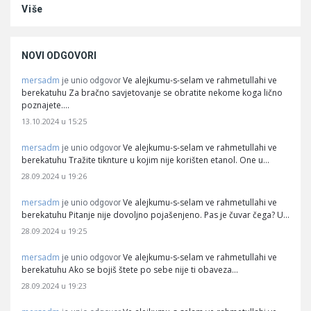
Više
NOVI ODGOVORI
mersadm
Ve alejkumu-s-selam ve rahmetullahi ve
je unio odgovor
berekatuhu Za bračno savjetovanje se obratite nekome koga lično
poznajete.…
13.10.2024 u 15:25
mersadm
Ve alejkumu-s-selam ve rahmetullahi ve
je unio odgovor
berekatuhu Tražite tiknture u kojim nije korišten etanol. One u…
28.09.2024 u 19:26
mersadm
Ve alejkumu-s-selam ve rahmetullahi ve
je unio odgovor
berekatuhu Pitanje nije dovoljno pojašenjeno. Pas je čuvar čega? U…
28.09.2024 u 19:25
mersadm
Ve alejkumu-s-selam ve rahmetullahi ve
je unio odgovor
berekatuhu Ako se bojiš štete po sebe nije ti obaveza…
28.09.2024 u 19:23