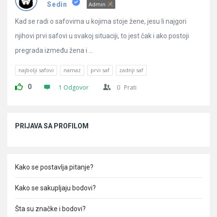
Pitanja
Sedin
Admin
Kad se radi o safovima u kojima stoje žene, jesu li najgori
njihovi prvi safovi u svakoj situaciji, to jest čak i ako postoji
pregrada između žena i ...
najbolji safovi
namaz
prvi saf
zadnji saf
0
1 Odgovor
0
Prati
Sidebar
PRIJAVA SA PROFILOM
Kako se postavlja pitanje?
Kako se sakupljaju bodovi?
Šta su značke i bodovi?