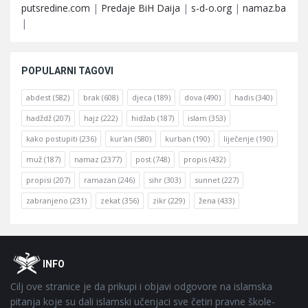
putsredine.com
|
Predaje BiH Daija
|
s-d-o.org
|
namaz.ba
|
POPULARNI TAGOVI
abdest
(582)
brak
(608)
djeca
(189)
dova
(490)
hadis
(340)
hadždž
(207)
hajz
(222)
hidžab
(187)
islam
(353)
kako postupiti
(236)
kur'an
(580)
kurban
(190)
liječenje
(190)
muž
(187)
namaz
(2377)
post
(748)
propis
(432)
propisi
(207)
ramazan
(246)
sihr
(303)
sunnet
(227)
zabranjeno
(231)
zekat
(356)
zikr
(229)
žena
(433)
Footer
O
INFO
Cilj ove stranice je da prikupi i objavi odgovore na islamska
pitanja koje su dali islamski učenjaci sve četiri pravne škole-