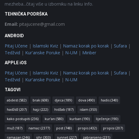
mezheba...čitaj više u izborniku na linku Info.
TEHNIČKA PODRŠKA
Email:
pitajucene@gmail.com
ANDROID
Pitaj Učene
|
Islamski Kviz
|
Namaz korak po korak
|
Sufara
|
Tedžvid
|
Kur'anske Poruke
|
N-UM
|
Minber
APPLE iOS
Pitaj Učene
|
Islamski Kviz
|
Namaz korak po korak
|
Sufara
|
Tedžvid
|
Kur'anske Poruke
|
N-UM
TAGOVI
abdest
(582)
brak
(608)
djeca
(189)
dova
(490)
hadis
(340)
hadždž
(207)
hajz
(222)
hidžab
(187)
islam
(353)
kako postupiti
(236)
kur'an
(580)
kurban
(190)
liječenje
(190)
muž
(187)
namaz
(2377)
post
(748)
propis
(432)
propisi
(207)
ramazan
(246)
sihr
(303)
sunnet
(227)
zabranjeno
(231)