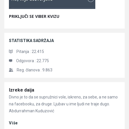
PRIKLJUČI SE VIBER KVIZU
STATISTIKA SADRŽAJA
Pitanja :
22.415
Odgovora :
22.775
Reg. članova :
9.863
Članci
Izreke daija
Divno je to da se supružnici vole, iskreno, za sebe, a ne samo
na facebooku, za druge. Ljubav u ime ljudi ne traje dugo.
Abdurrahman Kuduzović
Više