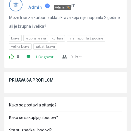
Pitanja
IT
Admin
Admin
Može li se za kurban zaklati krava koja nije napunila 2 godine
ali je krupna i velika?
krava
krupna krava
kurban
nije napunila 2 godine
velika krava
zaklati kravu
0
1 Odgovor
0
Prati
Sidebar
PRIJAVA SA PROFILOM
Kako se postavlja pitanje?
Kako se sakupljaju bodovi?
Šta su značke i bodovi?