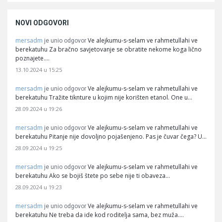
NOVI ODGOVORI
mersadm
Ve alejkumu-s-selam ve rahmetullahi ve
je unio odgovor
berekatuhu Za bračno savjetovanje se obratite nekome koga lično
poznajete.…
13.10.2024 u 15:25
mersadm
Ve alejkumu-s-selam ve rahmetullahi ve
je unio odgovor
berekatuhu Tražite tiknture u kojim nije korišten etanol. One u…
28.09.2024 u 19:26
mersadm
Ve alejkumu-s-selam ve rahmetullahi ve
je unio odgovor
berekatuhu Pitanje nije dovoljno pojašenjeno. Pas je čuvar čega? U…
28.09.2024 u 19:25
mersadm
Ve alejkumu-s-selam ve rahmetullahi ve
je unio odgovor
berekatuhu Ako se bojiš štete po sebe nije ti obaveza…
28.09.2024 u 19:23
mersadm
Ve alejkumu-s-selam ve rahmetullahi ve
je unio odgovor
berekatuhu Ne treba da ide kod roditelja sama, bez muža.…