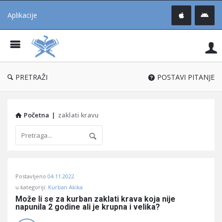
Aplikacije
Pit
Uč
®
PRETRAŽI
POSTAVI PITANJE
Početna
|
zaklati kravu
Pitaj
Postavljeno
04.11.2022
Učene
u kategoriji:
Kurban Akika
®
Može li se za kurban zaklati krava koja nije 
napunila 2 godine ali je krupna i velika?
Latest