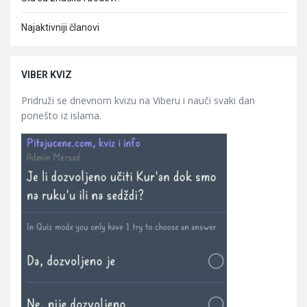
Najaktivniji članovi
VIBER KVIZ
Pridruži se dnevnom kvizu na Viberu i nauči svaki dan
ponešto iz islama.