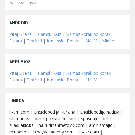
28.09.2024 u 19:21
ANDROID
Pitaj Učene
|
Islamski Kviz
|
Namaz korak po korak
|
Sufara
|
Tedžvid
|
Kur'anske Poruke
|
N-UM
|
Minber
APPLE iOS
Pitaj Učene
|
Islamski Kviz
|
Namaz korak po korak
|
Sufara
|
Tedžvid
|
Kur'anske Poruke
|
N-UM
LINKOVI
n-um.com
|
Enciklopedija Kur'ana
|
Enciklopedija hadisa
|
islamhouse.com
|
pozivistine.com
|
spasenje.com
|
zijadljakic.ba
|
hajrudinahmetovic.com
|
amir-smajic
|
minber.ba
|
hidayaacademy.com
|
el-asr.com
|