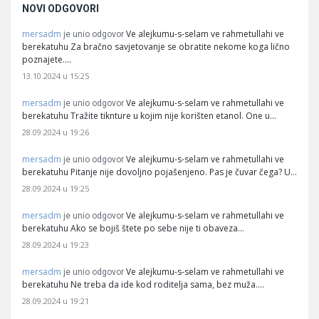
NOVI ODGOVORI
mersadm
Ve alejkumu-s-selam ve rahmetullahi ve
je unio odgovor
berekatuhu Za bračno savjetovanje se obratite nekome koga lično
poznajete.…
13.10.2024 u 15:25
mersadm
Ve alejkumu-s-selam ve rahmetullahi ve
je unio odgovor
berekatuhu Tražite tiknture u kojim nije korišten etanol. One u…
28.09.2024 u 19:26
mersadm
Ve alejkumu-s-selam ve rahmetullahi ve
je unio odgovor
berekatuhu Pitanje nije dovoljno pojašenjeno. Pas je čuvar čega? U…
28.09.2024 u 19:25
mersadm
Ve alejkumu-s-selam ve rahmetullahi ve
je unio odgovor
berekatuhu Ako se bojiš štete po sebe nije ti obaveza…
28.09.2024 u 19:23
mersadm
Ve alejkumu-s-selam ve rahmetullahi ve
je unio odgovor
berekatuhu Ne treba da ide kod roditelja sama, bez muža.…
28.09.2024 u 19:21