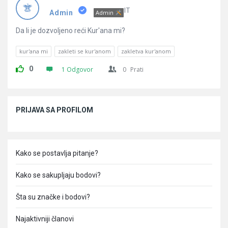
Pitanja
IT
Admin
Admin
Da li je dozvoljeno reći Kur'ana mi?
kur'ana mi
zakleti se kur'anom
zakletva kur'anom
0
1 Odgovor
0
Prati
Sidebar
PRIJAVA SA PROFILOM
Kako se postavlja pitanje?
Kako se sakupljaju bodovi?
Šta su značke i bodovi?
Najaktivniji članovi