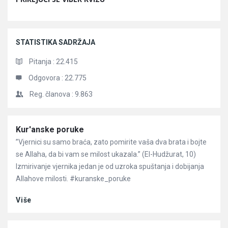
STATISTIKA SADRŽAJA
Pitanja :
22.415
Odgovora :
22.775
Reg. članova :
9.863
Članci
Kur'anske poruke
”Vjernici su samo braća, zato pomirite vaša dva brata i bojte
se Allaha, da bi vam se milost ukazala.” (El-Hudžurat, 10)
Izmirivanje vjernika jedan je od uzroka spuštanja i dobijanja
Allahove milosti. #kuranske_poruke
Više