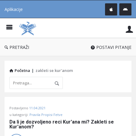
Aplikacije
Pit
Uč
®
PRETRAŽI
POSTAVI PITANJE
Početna
|
zakleti se kur'anom
Pitaj
Postavljeno
11.04.2021
Učene
u kategoriji:
Pravila Propisi Fetve
®
Da li je dozvoljeno reci Kur'ana mi? Zakleti se 
Kur'anom?
Latest