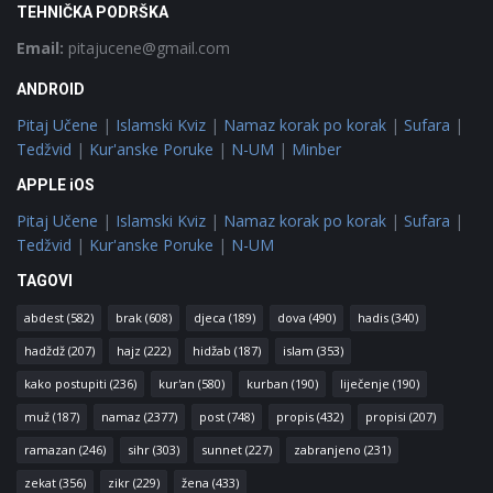
TEHNIČKA PODRŠKA
Email:
pitajucene@gmail.com
ANDROID
Pitaj Učene
|
Islamski Kviz
|
Namaz korak po korak
|
Sufara
|
Tedžvid
|
Kur'anske Poruke
|
N-UM
|
Minber
APPLE iOS
Pitaj Učene
|
Islamski Kviz
|
Namaz korak po korak
|
Sufara
|
Tedžvid
|
Kur'anske Poruke
|
N-UM
TAGOVI
abdest
(582)
brak
(608)
djeca
(189)
dova
(490)
hadis
(340)
hadždž
(207)
hajz
(222)
hidžab
(187)
islam
(353)
kako postupiti
(236)
kur'an
(580)
kurban
(190)
liječenje
(190)
muž
(187)
namaz
(2377)
post
(748)
propis
(432)
propisi
(207)
ramazan
(246)
sihr
(303)
sunnet
(227)
zabranjeno
(231)
zekat
(356)
zikr
(229)
žena
(433)