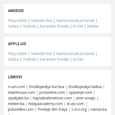
ANDROID
Pitaj Učene
|
Islamski Kviz
|
Namaz korak po korak
|
Sufara
|
Tedžvid
|
Kur'anske Poruke
|
N-UM
|
Minber
APPLE iOS
Pitaj Učene
|
Islamski Kviz
|
Namaz korak po korak
|
Sufara
|
Tedžvid
|
Kur'anske Poruke
|
N-UM
LINKOVI
n-um.com
|
Enciklopedija Kur'ana
|
Enciklopedija hadisa
|
islamhouse.com
|
pozivistine.com
|
spasenje.com
|
zijadljakic.ba
|
hajrudinahmetovic.com
|
amir-smajic
|
minber.ba
|
hidayaacademy.com
|
el-asr.com
|
putsredine.com
|
Predaje BiH Daija
|
s-d-o.org
|
namaz.ba
|