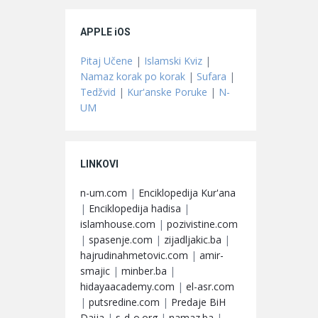
APPLE iOS
Pitaj Učene
|
Islamski Kviz
|
Namaz korak po korak
|
Sufara
|
Tedžvid
|
Kur'anske Poruke
|
N-
UM
LINKOVI
n-um.com
|
Enciklopedija Kur'ana
|
Enciklopedija hadisa
|
islamhouse.com
|
pozivistine.com
|
spasenje.com
|
zijadljakic.ba
|
hajrudinahmetovic.com
|
amir-
smajic
|
minber.ba
|
hidayaacademy.com
|
el-asr.com
|
putsredine.com
|
Predaje BiH
Daija
|
s-d-o.org
|
namaz.ba
|