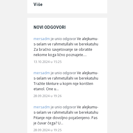
Više
NOVI ODGOVORI
mersadm
Ve alejkumu-
je unio odgovor
s-selam ve rahmetullahi ve berekatuhu
Za bračno savjetovanje se obratite
nekome koga lično poznajete.…
13.10.2024 u 15:25
mersadm
Ve alejkumu-
je unio odgovor
s-selam ve rahmetullahi ve berekatuhu
Tražite tiknture u kojim nije korišten
etanol. One u…
28.09.2024 u 19:26
mersadm
Ve alejkumu-
je unio odgovor
s-selam ve rahmetullahi ve berekatuhu
Pitanje nije dovoljno pojašenjeno. Pas
je čuvar čega? U…
28.09.2024 u 19:25