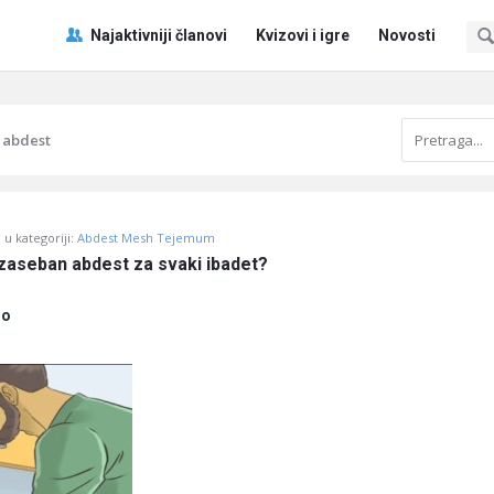
Pitaj
Pitaj
Najaktivniji članovi
Kvizovi i igre
Novosti
Učene
Učene
®
®
Navigacija
 abdest
u kategoriji:
Abdest Mesh Tejemum
 zaseban abdest za svaki ibadet?
no