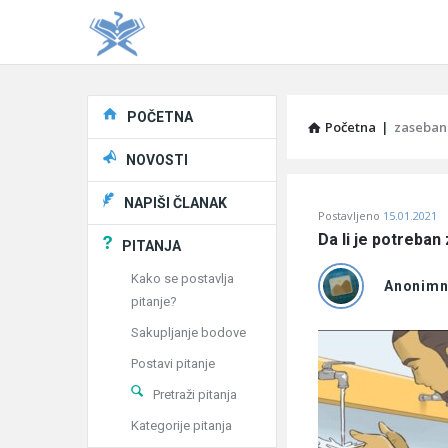
Explore
POČETNA
Početna
|
zaseban
NOVOSTI
Pitaj
NAPIŠI ČLANAK
Postavljeno
15.01.2021
Učene
Da li je potreban
PITANJA
®
Kako se postavlja
Anonim
pitanje?
Latest
Sakupljanje bodove
Pitanja
Postavi pitanje
Pretraži pitanja
Kategorije pitanja