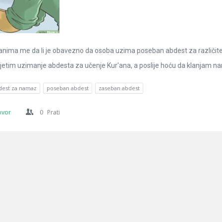
nima me da li je obavezno da osoba uzima poseban abdest za različit
ijetim uzimanje abdesta za učenje Kur'ana, a poslije hoću da klanjam nam
dest za namaz
poseban abdest
zaseban abdest
ovor
0
Prati