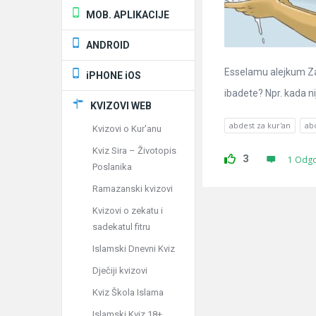
MOB. APLIKACIJE
ANDROID
Esselamu alejkum Za
iPHONE iOS
ibadete? Npr. kada n
KVIZOVI WEB
abdest za kur'an
ab
Kvizovi o Kur'anu
Kviz Sira – Životopis
3
1 Odg
Poslanika
Ramazanski kvizovi
Kvizovi o zekatu i
sadekatul fitru
Islamski Dnevni Kviz
Dječiji kvizovi
Kviz Škola Islama
Islamski Kviz 18+