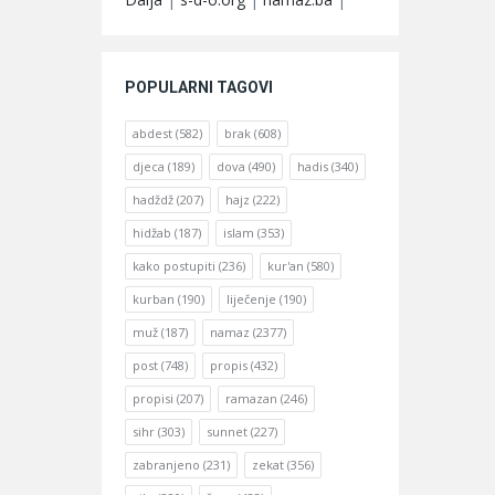
POPULARNI TAGOVI
abdest
(582)
brak
(608)
djeca
(189)
dova
(490)
hadis
(340)
hadždž
(207)
hajz
(222)
hidžab
(187)
islam
(353)
kako postupiti
(236)
kur'an
(580)
kurban
(190)
liječenje
(190)
muž
(187)
namaz
(2377)
post
(748)
propis
(432)
propisi
(207)
ramazan
(246)
sihr
(303)
sunnet
(227)
zabranjeno
(231)
zekat
(356)