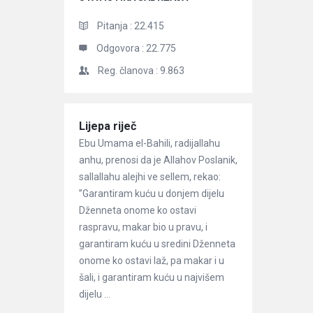
Pitanja :
22.415
Odgovora :
22.775
Reg. članova :
9.863
Članci
Lijepa riječ
Ebu Umama el-Bahili, radijallahu
anhu, prenosi da je Allahov Poslanik,
sallallahu alejhi ve sellem, rekao:
”Garantiram kuću u donjem dijelu
Dženneta onome ko ostavi
raspravu, makar bio u pravu, i
garantiram kuću u sredini Dženneta
onome ko ostavi laž, pa makar i u
šali, i garantiram kuću u najvišem
dijelu ...