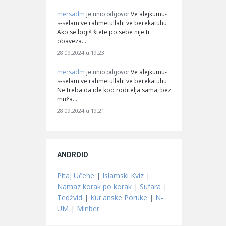
mersadm
Ve alejkumu-
je unio odgovor
s-selam ve rahmetullahi ve berekatuhu
Ako se bojiš štete po sebe nije ti
obaveza…
28.09.2024 u 19:23
mersadm
Ve alejkumu-
je unio odgovor
s-selam ve rahmetullahi ve berekatuhu
Ne treba da ide kod roditelja sama, bez
muža.…
28.09.2024 u 19:21
ANDROID
Pitaj Učene
|
Islamski Kviz
|
Namaz korak po korak
|
Sufara
|
Tedžvid
|
Kur'anske Poruke
|
N-
UM
|
Minber