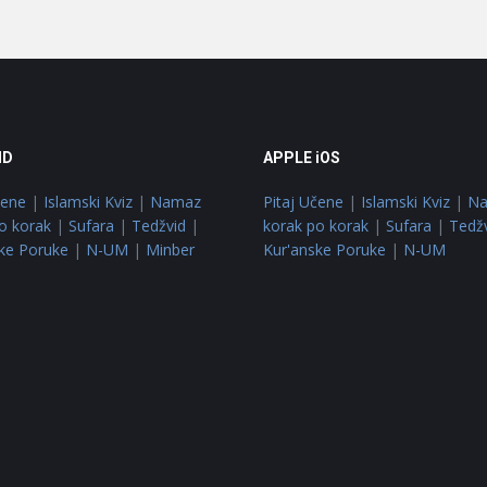
ID
APPLE iOS
čene
|
Islamski Kviz
|
Namaz
Pitaj Učene
|
Islamski Kviz
|
N
o korak
|
Sufara
|
Tedžvid
|
korak po korak
|
Sufara
|
Tedž
ke Poruke
|
N-UM
|
Minber
Kur'anske Poruke
|
N-UM