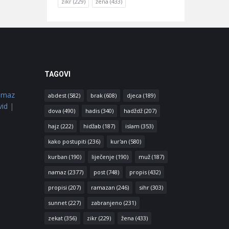
zikr
(229)
žena
(433)
TAGOVI
amaz
abdest
(582)
brak
(608)
djeca
(189)
vid
|
dova
(490)
hadis
(340)
hadždž
(207)
hajz
(222)
hidžab
(187)
islam
(353)
kako postupiti
(236)
kur'an
(580)
kurban
(190)
liječenje
(190)
muž
(187)
namaz
(2377)
post
(748)
propis
(432)
propisi
(207)
ramazan
(246)
sihr
(303)
sunnet
(227)
zabranjeno
(231)
zekat
(356)
zikr
(229)
žena
(433)