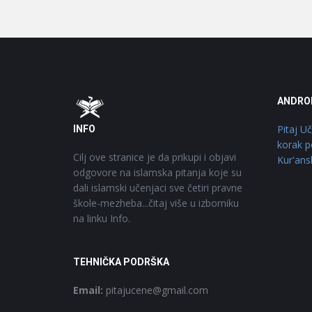
Footer
O
ANDRO
Pitaj U
INFO
korak p
Cilj ove stranice je da prikupi i objavi
Kur'ans
odgovore na islamska pitanja koje su
dali islamski učenjaci sve četiri pravne
škole-mezheba...čitaj više u izborniku
na linku Info.
TEHNIČKA PODRŠKA
Email:
pitajucene@gmail.com