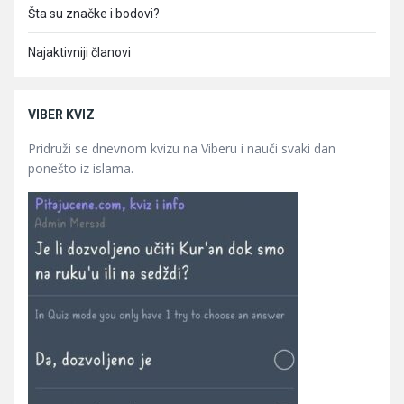
Šta su značke i bodovi?
Najaktivniji članovi
VIBER KVIZ
Pridruži se dnevnom kvizu na Viberu i nauči svaki dan
ponešto iz islama.