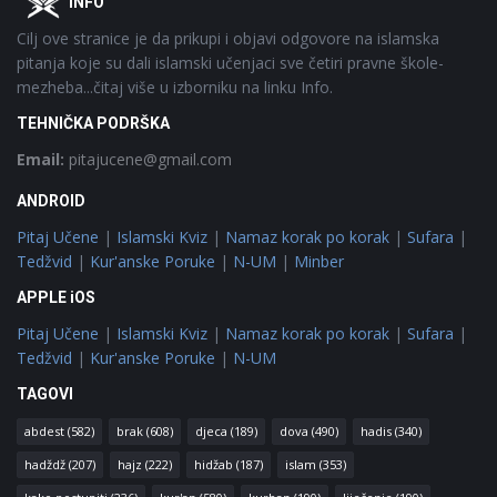
INFO
Cilj ove stranice je da prikupi i objavi odgovore na islamska
pitanja koje su dali islamski učenjaci sve četiri pravne škole-
mezheba...čitaj više u izborniku na linku Info.
TEHNIČKA PODRŠKA
Email:
pitajucene@gmail.com
ANDROID
Pitaj Učene
|
Islamski Kviz
|
Namaz korak po korak
|
Sufara
|
Tedžvid
|
Kur'anske Poruke
|
N-UM
|
Minber
APPLE iOS
Pitaj Učene
|
Islamski Kviz
|
Namaz korak po korak
|
Sufara
|
Tedžvid
|
Kur'anske Poruke
|
N-UM
TAGOVI
abdest
(582)
brak
(608)
djeca
(189)
dova
(490)
hadis
(340)
hadždž
(207)
hajz
(222)
hidžab
(187)
islam
(353)