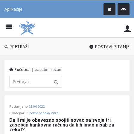
Aplikacije
Pit
Uč
®
PRETRAŽI
POSTAVI PITANJE
Početna
|
zasebni računi
Pitaj
Postavljeno
22.06.2022
Učene
u kategoriji:
Zekat Sadaka Vitre
®
Da li mi je obavezno spojiti novac sa svoja tri 
zaseban bankovna računa da bih imao nisab za 
Latest
zekat?