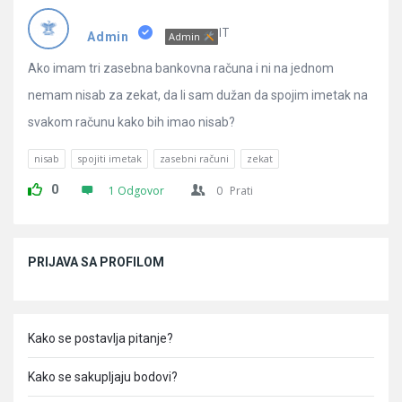
Pitanja
IT
Admin
Admin
Ako imam tri zasebna bankovna računa i ni na jednom
nemam nisab za zekat, da li sam dužan da spojim imetak na
svakom računu kako bih imao nisab?
nisab
spojiti imetak
zasebni računi
zekat
0
1 Odgovor
0
Prati
Sidebar
PRIJAVA SA PROFILOM
Kako se postavlja pitanje?
Kako se sakupljaju bodovi?