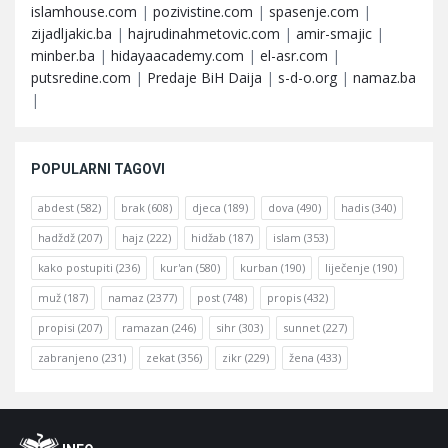
islamhouse.com
|
pozivistine.com
|
spasenje.com
|
zijadljakic.ba
|
hajrudinahmetovic.com
|
amir-smajic
|
minber.ba
|
hidayaacademy.com
|
el-asr.com
|
putsredine.com
|
Predaje BiH Daija
|
s-d-o.org
|
namaz.ba
|
POPULARNI TAGOVI
abdest
(582)
brak
(608)
djeca
(189)
dova
(490)
hadis
(340)
hadždž
(207)
hajz
(222)
hidžab
(187)
islam
(353)
kako postupiti
(236)
kur'an
(580)
kurban
(190)
liječenje
(190)
muž
(187)
namaz
(2377)
post
(748)
propis
(432)
propisi
(207)
ramazan
(246)
sihr
(303)
sunnet
(227)
zabranjeno
(231)
zekat
(356)
zikr
(229)
žena
(433)
Footer
O