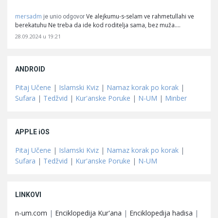
mersadm
Ve alejkumu-s-selam ve rahmetullahi ve
je unio odgovor
berekatuhu Ne treba da ide kod roditelja sama, bez muža.…
28.09.2024 u 19:21
ANDROID
Pitaj Učene
|
Islamski Kviz
|
Namaz korak po korak
|
Sufara
|
Tedžvid
|
Kur'anske Poruke
|
N-UM
|
Minber
APPLE iOS
Pitaj Učene
|
Islamski Kviz
|
Namaz korak po korak
|
Sufara
|
Tedžvid
|
Kur'anske Poruke
|
N-UM
LINKOVI
n-um.com
|
Enciklopedija Kur'ana
|
Enciklopedija hadisa
|