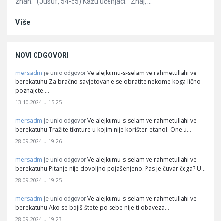
znan.'” (Jusuf, 54-55) Kažu učenjaci: ”Znaj, ...
Više
NOVI ODGOVORI
mersadm
Ve alejkumu-s-selam ve rahmetullahi ve
je unio odgovor
berekatuhu Za bračno savjetovanje se obratite nekome koga lično
poznajete.…
13.10.2024 u 15:25
mersadm
Ve alejkumu-s-selam ve rahmetullahi ve
je unio odgovor
berekatuhu Tražite tiknture u kojim nije korišten etanol. One u…
28.09.2024 u 19:26
mersadm
Ve alejkumu-s-selam ve rahmetullahi ve
je unio odgovor
berekatuhu Pitanje nije dovoljno pojašenjeno. Pas je čuvar čega? U…
28.09.2024 u 19:25
mersadm
Ve alejkumu-s-selam ve rahmetullahi ve
je unio odgovor
berekatuhu Ako se bojiš štete po sebe nije ti obaveza…
28.09.2024 u 19:23