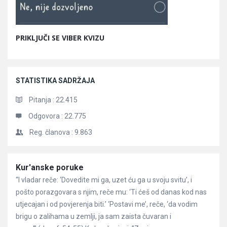
PRIKLJUČI SE VIBER KVIZU
STATISTIKA SADRŽAJA
Pitanja :
22.415
Odgovora :
22.775
Reg. članova :
9.863
Članci
Kur'anske poruke
“I vladar reče: ‘Dovedite mi ga, uzet ću ga u svoju svitu’, i
pošto porazgovara s njim, reče mu: ‘Ti ćeš od danas kod nas
utjecajan i od povjerenja biti.’ ‘Postavi me’, reče, ‘da vodim
brigu o zalihama u zemlji, ja sam zaista čuvaran i