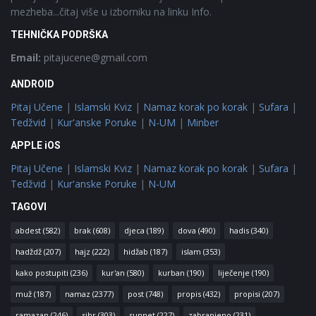
mezheba...čitaj više u izborniku na linku Info.
TEHNIČKA PODRŠKA
Email:
pitajucene@gmail.com
ANDROID
Pitaj Učene
|
Islamski Kviz
|
Namaz korak po korak
|
Sufara
|
Tedžvid
|
Kur'anske Poruke
|
N-UM
|
Minber
APPLE iOS
Pitaj Učene
|
Islamski Kviz
|
Namaz korak po korak
|
Sufara
|
Tedžvid
|
Kur'anske Poruke
|
N-UM
TAGOVI
abdest
(582)
brak
(608)
djeca
(189)
dova
(490)
hadis
(340)
hadždž
(207)
hajz
(222)
hidžab
(187)
islam
(353)
kako postupiti
(236)
kur'an
(580)
kurban
(190)
liječenje
(190)
muž
(187)
namaz
(2377)
post
(748)
propis
(432)
propisi
(207)
ramazan
(246)
sihr
(303)
sunnet
(227)
zabranjeno
(231)