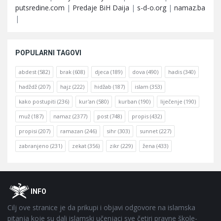
putsredine.com
|
Predaje BiH Daija
|
s-d-o.org
|
namaz.ba
|
POPULARNI TAGOVI
abdest
(582)
brak
(608)
djeca
(189)
dova
(490)
hadis
(340)
hadždž
(207)
hajz
(222)
hidžab
(187)
islam
(353)
kako postupiti
(236)
kur'an
(580)
kurban
(190)
liječenje
(190)
muž
(187)
namaz
(2377)
post
(748)
propis
(432)
propisi
(207)
ramazan
(246)
sihr
(303)
sunnet
(227)
zabranjeno
(231)
zekat
(356)
zikr
(229)
žena
(433)
Footer
O
INFO
Cilj ove stranice je da prikupi i objavi odgovore na islamska
pitanja koje su dali islamski učenjaci sve četiri pravne škole-