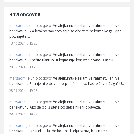
NOVI ODGOVORI
mersadm
Ve alejkumu-s-selam ve rahmetullahi ve
je unio odgovor
berekatuhu Za bračno savjetovanje se obratite nekome koga lično
poznajete.…
13.10.2024 u 15:25
mersadm
Ve alejkumu-s-selam ve rahmetullahi ve
je unio odgovor
berekatuhu Tražite tiknture u kojim nije korišten etanol. One u…
28.09.2024 u 19:26
mersadm
Ve alejkumu-s-selam ve rahmetullahi ve
je unio odgovor
berekatuhu Pitanje nije dovoljno pojašenjeno. Pas je čuvar čega? U…
28.09.2024 u 19:25
mersadm
Ve alejkumu-s-selam ve rahmetullahi ve
je unio odgovor
berekatuhu Ako se bojiš štete po sebe nije ti obaveza…
28.09.2024 u 19:23
mersadm
Ve alejkumu-s-selam ve rahmetullahi ve
je unio odgovor
berekatuhu Ne treba da ide kod roditelja sama, bez muža.…