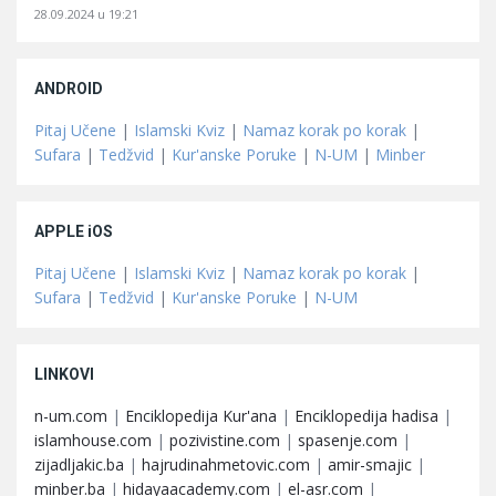
28.09.2024 u 19:21
ANDROID
Pitaj Učene
|
Islamski Kviz
|
Namaz korak po korak
|
Sufara
|
Tedžvid
|
Kur'anske Poruke
|
N-UM
|
Minber
APPLE iOS
Pitaj Učene
|
Islamski Kviz
|
Namaz korak po korak
|
Sufara
|
Tedžvid
|
Kur'anske Poruke
|
N-UM
LINKOVI
n-um.com
|
Enciklopedija Kur'ana
|
Enciklopedija hadisa
|
islamhouse.com
|
pozivistine.com
|
spasenje.com
|
zijadljakic.ba
|
hajrudinahmetovic.com
|
amir-smajic
|
minber.ba
|
hidayaacademy.com
|
el-asr.com
|