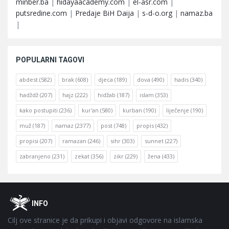
minber.ba
|
hidayaacademy.com
|
el-asr.com
|
putsredine.com
|
Predaje BiH Daija
|
s-d-o.org
|
namaz.ba
|
POPULARNI TAGOVI
abdest
(582)
brak
(608)
djeca
(189)
dova
(490)
hadis
(340)
hadždž
(207)
hajz
(222)
hidžab
(187)
islam
(353)
kako postupiti
(236)
kur'an
(580)
kurban
(190)
liječenje
(190)
muž
(187)
namaz
(2377)
post
(748)
propis
(432)
propisi
(207)
ramazan
(246)
sihr
(303)
sunnet
(227)
zabranjeno
(231)
zekat
(356)
zikr
(229)
žena
(433)
Footer
O
INFO
Cilj ove stranice je da prikupi i objavi odgovore na islamska