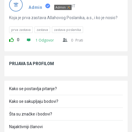
Pitanja
IT
Admin
Admin
Koja je prva zastava Allahovog Poslanika, a.s., i ko je nosio?
prva zastava
zastava
zastava poslanika
0
1 Odgovor
0
Prati
Sidebar
PRIJAVA SA PROFILOM
Kako se postavlja pitanje?
Kako se sakupljaju bodovi?
Šta su značke i bodovi?
Najaktivniji članovi