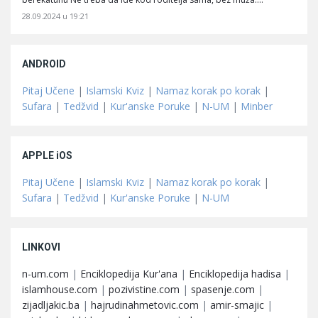
28.09.2024 u 19:21
ANDROID
Pitaj Učene
|
Islamski Kviz
|
Namaz korak po korak
|
Sufara
|
Tedžvid
|
Kur'anske Poruke
|
N-UM
|
Minber
APPLE iOS
Pitaj Učene
|
Islamski Kviz
|
Namaz korak po korak
|
Sufara
|
Tedžvid
|
Kur'anske Poruke
|
N-UM
LINKOVI
n-um.com
|
Enciklopedija Kur'ana
|
Enciklopedija hadisa
|
islamhouse.com
|
pozivistine.com
|
spasenje.com
|
zijadljakic.ba
|
hajrudinahmetovic.com
|
amir-smajic
|