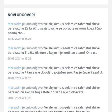
NOVI ODGOVORI
mersadm
Ve alejkumu-s-selam ve rahmetullahi ve
je unio odgovor
berekatuhu Za bračno savjetovanje se obratite nekome koga lično
poznajete.…
13.10.2024 u 15:25
mersadm
Ve alejkumu-s-selam ve rahmetullahi ve
je unio odgovor
berekatuhu Tražite tiknture u kojim nije korišten etanol. One u…
28.09.2024 u 19:26
mersadm
Ve alejkumu-s-selam ve rahmetullahi ve
je unio odgovor
berekatuhu Pitanje nije dovoljno pojašenjeno. Pas je čuvar čega? U…
28.09.2024 u 19:25
mersadm
Ve alejkumu-s-selam ve rahmetullahi ve
je unio odgovor
berekatuhu Ako se bojiš štete po sebe nije ti obaveza…
28.09.2024 u 19:23
mersadm
Ve alejkumu-s-selam ve rahmetullahi ve
je unio odgovor
berekatuhu Ne treba da ide kod roditelja sama, bez muža.…