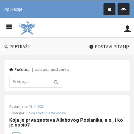
Aplikacije
Pit
Uč
®
PRETRAŽI
POSTAVI PITANJE
Početna
|
zastava poslanika
Pitaj
Postavljeno
18.11.2021
Učene
u kategoriji:
Sira životopis Poslanika
®
Koja je prva zastava Allahovog Poslanika, a.s., i ko 
je nosio?
Latest