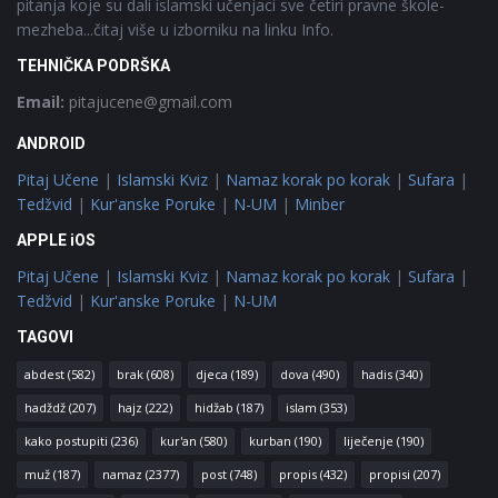
pitanja koje su dali islamski učenjaci sve četiri pravne škole-
mezheba...čitaj više u izborniku na linku Info.
TEHNIČKA PODRŠKA
Email:
pitajucene@gmail.com
ANDROID
Pitaj Učene
|
Islamski Kviz
|
Namaz korak po korak
|
Sufara
|
Tedžvid
|
Kur'anske Poruke
|
N-UM
|
Minber
APPLE iOS
Pitaj Učene
|
Islamski Kviz
|
Namaz korak po korak
|
Sufara
|
Tedžvid
|
Kur'anske Poruke
|
N-UM
TAGOVI
abdest
(582)
brak
(608)
djeca
(189)
dova
(490)
hadis
(340)
hadždž
(207)
hajz
(222)
hidžab
(187)
islam
(353)
kako postupiti
(236)
kur'an
(580)
kurban
(190)
liječenje
(190)
muž
(187)
namaz
(2377)
post
(748)
propis
(432)
propisi
(207)