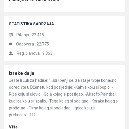
STATISTIKA SADRŽAJA
Pitanja :
22.415
Odgovora :
22.775
Reg. članova :
9.863
Članci
Izreke daija
Jeste li čuli za hadise: “…idi i penji se, zaista je tvoje konačno
odredište u Dženetu kod posljednje: -Kahve koju si popio. -
Ribe koju si ulovio. -Gola kojeg si postigao. -Airsoft/Paintball
kuglice koju si ispalio. -Tega kojeg si podigao. -Koraka kojeg si
prošetao. -Filma kojeg si pogledao. -Igrice koju si
prekucao….??? ...
Više