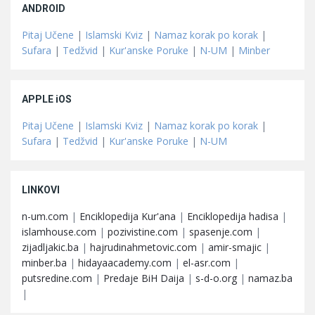
ANDROID
Pitaj Učene
|
Islamski Kviz
|
Namaz korak po korak
|
Sufara
|
Tedžvid
|
Kur'anske Poruke
|
N-UM
|
Minber
APPLE iOS
Pitaj Učene
|
Islamski Kviz
|
Namaz korak po korak
|
Sufara
|
Tedžvid
|
Kur'anske Poruke
|
N-UM
LINKOVI
n-um.com
|
Enciklopedija Kur'ana
|
Enciklopedija hadisa
|
islamhouse.com
|
pozivistine.com
|
spasenje.com
|
zijadljakic.ba
|
hajrudinahmetovic.com
|
amir-smajic
|
minber.ba
|
hidayaacademy.com
|
el-asr.com
|
putsredine.com
|
Predaje BiH Daija
|
s-d-o.org
|
namaz.ba
|