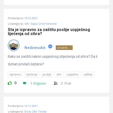
Postavljeno
14.12.2021
u kategoriji:
Sihr Zapis Urok Vesvese
Šta je ispravno za zaštitu poslije uspješnog 
liječenja od sihra?
Nedzmudin
Urednik
Kako se zaštiti nakon uspješnog izliježenja od sihra? Da li
duhan privlači šejtane?
ispravno
liječenje
poslije
sihr
uspješno
zaštita
0
1 Odgovor
0
Prati
Postavljeno
13.11.2021
u kategoriji:
Dova Zikr Tevba