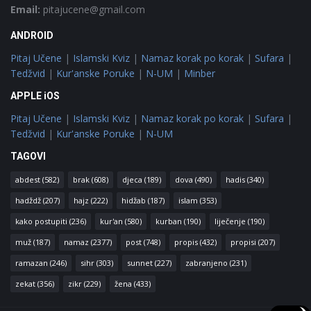
Email:
pitajucene@gmail.com
ANDROID
Pitaj Učene
|
Islamski Kviz
|
Namaz korak po korak
|
Sufara
|
Tedžvid
|
Kur'anske Poruke
|
N-UM
|
Minber
APPLE iOS
Pitaj Učene
|
Islamski Kviz
|
Namaz korak po korak
|
Sufara
|
Tedžvid
|
Kur'anske Poruke
|
N-UM
TAGOVI
abdest
(582)
brak
(608)
djeca
(189)
dova
(490)
hadis
(340)
hadždž
(207)
hajz
(222)
hidžab
(187)
islam
(353)
kako postupiti
(236)
kur'an
(580)
kurban
(190)
liječenje
(190)
muž
(187)
namaz
(2377)
post
(748)
propis
(432)
propisi
(207)
ramazan
(246)
sihr
(303)
sunnet
(227)
zabranjeno
(231)
zekat
(356)
zikr
(229)
žena
(433)