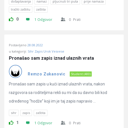
došaptavanja
namaz
pljucnuti tri puta
prije namaza
tražiti zaštitu
zaštita
0
1 Odgovor
0
Prati
Postavljeno
28.08.2022
u kategoriji:
Sihr Zapis Urok Vesvese
Pronašao sam zapis iznad ulaznih vrata
Remzo Zukanovic
Student (400)
Pronašao sam zapis u kući iznad ulaznih vrata, nakon
razgovora sa roditeljima rekli su mi da su davno bili kod
određenog “hodže” koji im je taj zapis napravio ...
sihr
zapis
zaštita
1
1 Odgovor
0
Prati