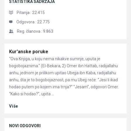
STATISTIKA SADRŽAJA
Pitanja :
22.415
Odgovora :
22.775
Reg. članova :
9.863
Članci
Kur'anske poruke
“Ova Knjiga, u koju nema nikakve sumnje, uputa je
bogobojaznima.” (El-Bekara, 2) Omer ibn Hattab, radijallahu
anhu, jednom je prilikom upitao Ubejja ibn Kaba, radijallahu
anhu, šta je to bogobojaznost, pa mu Ubejj reče: “Jesi li ikad
hodao putem po kojem ima trnja?” “Jesam”, odgovori Omer.
“Kako si hodao?”, upita ...
Više
NOVI ODGOVORI