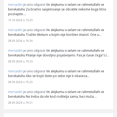
mersadm
Ve alejkumu-s-selam ve rahmetullahi ve
je unio odgovor
berekatuhu Za bračno savjetovanje se obratite nekome koga lično
poznajete.…
13.10.2024 u 15:25
mersadm
Ve alejkumu-s-selam ve rahmetullahi ve
je unio odgovor
berekatuhu Tražite tiknture u kojim nije korišten etanol. One u…
28.09.2024 u 19:26
mersadm
Ve alejkumu-s-selam ve rahmetullahi ve
je unio odgovor
berekatuhu Pitanje nije dovoljno pojašenjeno. Pas je čuvar čega? U…
28.09.2024 u 19:25
mersadm
Ve alejkumu-s-selam ve rahmetullahi ve
je unio odgovor
berekatuhu Ako se bojiš štete po sebe nije ti obaveza…
28.09.2024 u 19:23
mersadm
Ve alejkumu-s-selam ve rahmetullahi ve
je unio odgovor
berekatuhu Ne treba da ide kod roditelja sama, bez muža.…
28.09.2024 u 19:21