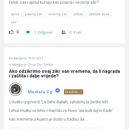
felek, nas i ajetul kursiju kao jutarnji i vecernji zikr?
djeca
jutarnji zikr
večernji zikr
zaštita
zaštitne dove
zikr
0
1 Odgovor
0
Prati
Postavljeno
18.03.2021
u kategoriji:
Dova Zikr Tevba
Ako odzikrimo ovaj zikr van vremena, da li nagrada 
i zaštita i dalje vrijede?
Mustafa Zg
Urednik
U koliko izgovoriš ‘La ilahe illallah, vahdehu la šerike leh!
Lehul-mulku ve lehu-l-hamdu ve Huve ‘ala kulli šej'in Kadir’
van vremena u kojem je došlo u hadisu da ...