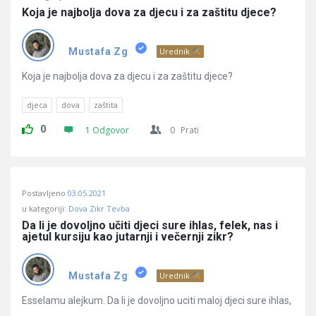
Koja je najbolja dova za djecu i za zaštitu djece?
Mustafa Zg
Urednik
Koja je najbolja dova za djecu i za zaštitu djece?
djeca
dova
zaštita
0
1 Odgovor
0
Prati
Postavljeno
03.05.2021
u kategoriji:
Dova Zikr Tevba
Da li je dovoljno učiti djeci sure ihlas, felek, nas i 
ajetul kursiju kao jutarnji i večernji zikr?
Mustafa Zg
Urednik
Esselamu alejkum. Da li je dovoljno uciti maloj djeci sure ihlas,