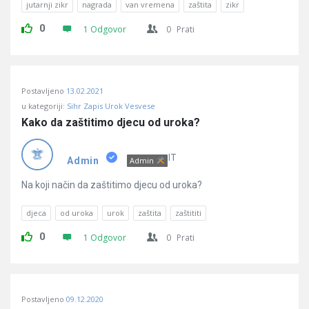
jutarnji zikr
nagrada
van vremena
zaštita
zikr
0
1 Odgovor
0
Prati
Postavljeno
13.02.2021
u kategoriji:
Sihr Zapis Urok Vesvese
Kako da zaštitimo djecu od uroka?
IT
Admin
Admin
Na koji način da zaštitimo djecu od uroka?
djeca
od uroka
urok
zaštita
zaštititi
0
1 Odgovor
0
Prati
Postavljeno
09.12.2020