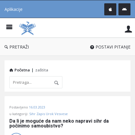
Aplikacije
Pit
Uč
®
PRETRAŽI
POSTAVI PITANJE
Početna
|
zaštita
Pitaj
Postavljeno
16.03.2023
Učene
u kategoriji:
Sihr Zapis Urok Vesvese
®
Da li je moguće da nam neko napravi sihr da 
počinimo samoubistvo?
Latest