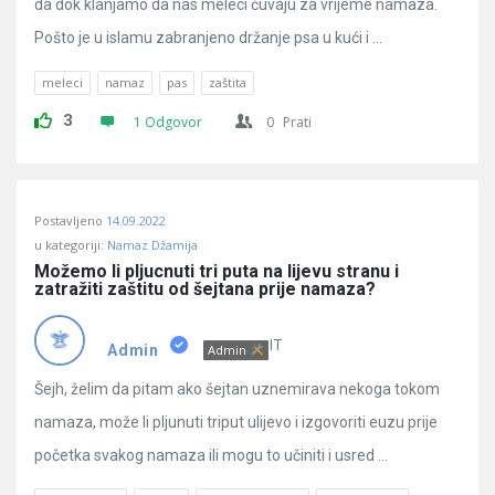
da dok klanjamo da nas meleci čuvaju za vrijeme namaza.
Pošto je u islamu zabranjeno držanje psa u kući i ...
meleci
namaz
pas
zaštita
3
1 Odgovor
0
Prati
Postavljeno
14.09.2022
u kategoriji:
Namaz Džamija
Možemo li pljucnuti tri puta na lijevu stranu i 
zatražiti zaštitu od šejtana prije namaza?
IT
Admin
Admin
Šejh, želim da pitam ako šejtan uznemirava nekoga tokom
namaza, može li pljunuti triput ulijevo i izgovoriti euzu prije
početka svakog namaza ili mogu to učiniti i usred ...