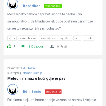
Pitanja
Robhdhdh
Student (800)
Može li neko nekom napraviti sihr da ta osoba učini
samoubistvo tj. da li kada čovjek bude opshiren džin može
umjesto njega izvršiti samoubistvo?
džini
samoubistvo
samoubistvo zbog sihra
sihr
zaštita
1
1 Odgovor
0
Prati
Postavljeno
05.11.2022
u kategoriji:
Namaz Džamija
Meleci i namaz u kući gdje je pas
Edin Besic
Student (1k)
Esselamu alejkum Imam pitanje vezano za namaz i činjenici