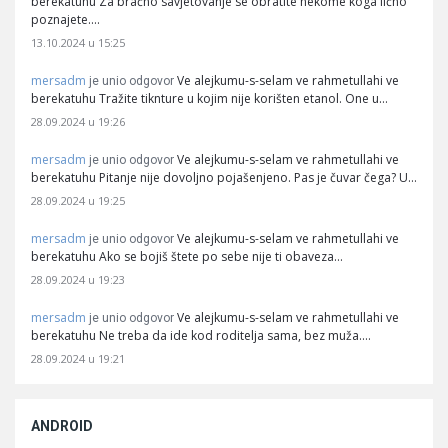
berekatuhu Za bračno savjetovanje se obratite nekome koga lično
poznajete.…
13.10.2024 u 15:25
mersadm
Ve alejkumu-s-selam ve rahmetullahi ve
je unio odgovor
berekatuhu Tražite tiknture u kojim nije korišten etanol. One u…
28.09.2024 u 19:26
mersadm
Ve alejkumu-s-selam ve rahmetullahi ve
je unio odgovor
berekatuhu Pitanje nije dovoljno pojašenjeno. Pas je čuvar čega? U…
28.09.2024 u 19:25
mersadm
Ve alejkumu-s-selam ve rahmetullahi ve
je unio odgovor
berekatuhu Ako se bojiš štete po sebe nije ti obaveza…
28.09.2024 u 19:23
mersadm
Ve alejkumu-s-selam ve rahmetullahi ve
je unio odgovor
berekatuhu Ne treba da ide kod roditelja sama, bez muža.…
28.09.2024 u 19:21
ANDROID