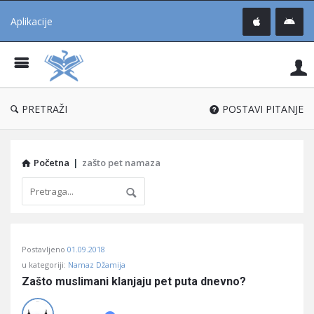
Aplikacije
Pit
Uč
®
PRETRAŽI
POSTAVI PITANJE
Početna
|
zašto pet namaza
Pitaj
Postavljeno
01.09.2018
Učene
u kategoriji:
Namaz Džamija
®
Zašto muslimani klanjaju pet puta dnevno?
Latest