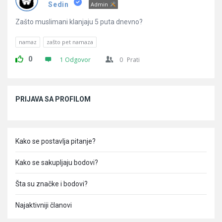
Pitanja
Sedin
Admin
Zašto muslimani klanjaju 5 puta dnevno?
namaz
zašto pet namaza
0
1 Odgovor
0
Prati
Sidebar
PRIJAVA SA PROFILOM
Kako se postavlja pitanje?
Kako se sakupljaju bodovi?
Šta su značke i bodovi?
Najaktivniji članovi