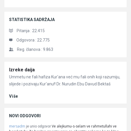
STATISTIKA SADRŽAJA
Pitanja :
22.415
Odgovora :
22.775
Reg. članova :
9.863
Članci
Izreke daija
Ummetu ne fali hafiza Kur'ana već mu fali onih koji razumiju,
slijede i pozivaju Kur'anu!! Dr. Nurudin Ebu Davud Bektaš
Više
NOVI ODGOVORI
mersadm
Ve alejkumu-s-selam ve rahmetullahi ve
je unio odgovor