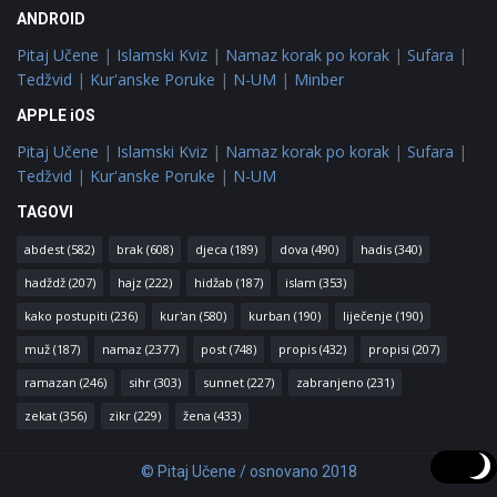
ANDROID
Pitaj Učene
|
Islamski Kviz
|
Namaz korak po korak
|
Sufara
|
Tedžvid
|
Kur'anske Poruke
|
N-UM
|
Minber
APPLE iOS
Pitaj Učene
|
Islamski Kviz
|
Namaz korak po korak
|
Sufara
|
Tedžvid
|
Kur'anske Poruke
|
N-UM
TAGOVI
abdest
(582)
brak
(608)
djeca
(189)
dova
(490)
hadis
(340)
hadždž
(207)
hajz
(222)
hidžab
(187)
islam
(353)
kako postupiti
(236)
kur'an
(580)
kurban
(190)
liječenje
(190)
muž
(187)
namaz
(2377)
post
(748)
propis
(432)
propisi
(207)
ramazan
(246)
sihr
(303)
sunnet
(227)
zabranjeno
(231)
zekat
(356)
zikr
(229)
žena
(433)
© Pitaj Učene / osnovano 2018