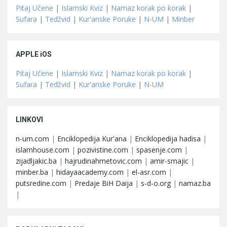
Pitaj Učene
|
Islamski Kviz
|
Namaz korak po korak
|
Sufara
|
Tedžvid
|
Kur'anske Poruke
|
N-UM
|
Minber
APPLE iOS
Pitaj Učene
|
Islamski Kviz
|
Namaz korak po korak
|
Sufara
|
Tedžvid
|
Kur'anske Poruke
|
N-UM
LINKOVI
n-um.com
|
Enciklopedija Kur'ana
|
Enciklopedija hadisa
|
islamhouse.com
|
pozivistine.com
|
spasenje.com
|
zijadljakic.ba
|
hajrudinahmetovic.com
|
amir-smajic
|
minber.ba
|
hidayaacademy.com
|
el-asr.com
|
putsredine.com
|
Predaje BiH Daija
|
s-d-o.org
|
namaz.ba
|