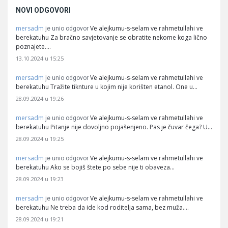
NOVI ODGOVORI
mersadm
Ve alejkumu-s-selam ve rahmetullahi ve
je unio odgovor
berekatuhu Za bračno savjetovanje se obratite nekome koga lično
poznajete.…
13.10.2024 u 15:25
mersadm
Ve alejkumu-s-selam ve rahmetullahi ve
je unio odgovor
berekatuhu Tražite tiknture u kojim nije korišten etanol. One u…
28.09.2024 u 19:26
mersadm
Ve alejkumu-s-selam ve rahmetullahi ve
je unio odgovor
berekatuhu Pitanje nije dovoljno pojašenjeno. Pas je čuvar čega? U…
28.09.2024 u 19:25
mersadm
Ve alejkumu-s-selam ve rahmetullahi ve
je unio odgovor
berekatuhu Ako se bojiš štete po sebe nije ti obaveza…
28.09.2024 u 19:23
mersadm
Ve alejkumu-s-selam ve rahmetullahi ve
je unio odgovor
berekatuhu Ne treba da ide kod roditelja sama, bez muža.…
28.09.2024 u 19:21