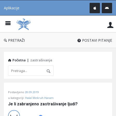
Aplikacije
Pit
Uč
®
PRETRAŽI
POSTAVI PITANJE
Početna
|
zastrašivanje
Pitaj
Postavljeno
28.09.2019
Učene
u kategoriji:
Halal Mekruh Haram
®
Je li zabranjeno zastrašivanje ljudi?
Latest