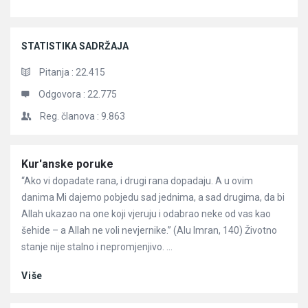
STATISTIKA SADRŽAJA
Pitanja :
22.415
Odgovora :
22.775
Reg. članova :
9.863
Članci
Kur'anske poruke
“Ako vi dopadate rana, i drugi rana dopadaju. A u ovim
danima Mi dajemo pobjedu sad jednima, a sad drugima, da bi
Allah ukazao na one koji vjeruju i odabrao neke od vas kao
šehide – a Allah ne voli nevjernike.” (Alu Imran, 140) Životno
stanje nije stalno i nepromjenjivo. ...
Više