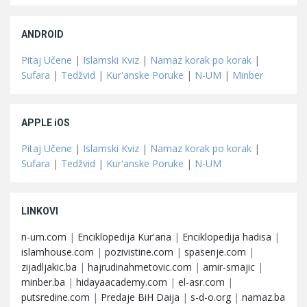
ANDROID
Pitaj Učene
|
Islamski Kviz
|
Namaz korak po korak
|
Sufara
|
Tedžvid
|
Kur'anske Poruke
|
N-UM
|
Minber
APPLE iOS
Pitaj Učene
|
Islamski Kviz
|
Namaz korak po korak
|
Sufara
|
Tedžvid
|
Kur'anske Poruke
|
N-UM
LINKOVI
n-um.com
|
Enciklopedija Kur'ana
|
Enciklopedija hadisa
|
islamhouse.com
|
pozivistine.com
|
spasenje.com
|
zijadljakic.ba
|
hajrudinahmetovic.com
|
amir-smajic
|
minber.ba
|
hidayaacademy.com
|
el-asr.com
|
putsredine.com
|
Predaje BiH Daija
|
s-d-o.org
|
namaz.ba