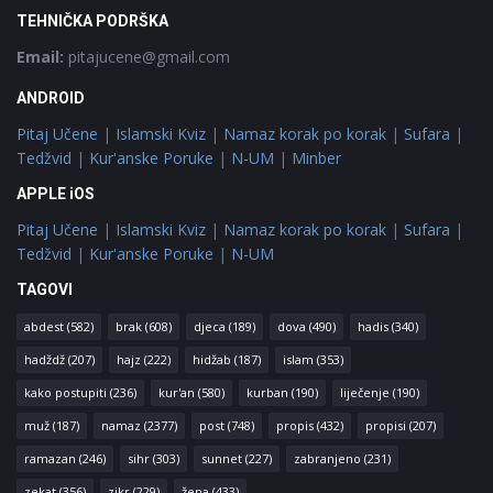
TEHNIČKA PODRŠKA
Email:
pitajucene@gmail.com
ANDROID
Pitaj Učene
|
Islamski Kviz
|
Namaz korak po korak
|
Sufara
|
Tedžvid
|
Kur'anske Poruke
|
N-UM
|
Minber
APPLE iOS
Pitaj Učene
|
Islamski Kviz
|
Namaz korak po korak
|
Sufara
|
Tedžvid
|
Kur'anske Poruke
|
N-UM
TAGOVI
abdest
(582)
brak
(608)
djeca
(189)
dova
(490)
hadis
(340)
hadždž
(207)
hajz
(222)
hidžab
(187)
islam
(353)
kako postupiti
(236)
kur'an
(580)
kurban
(190)
liječenje
(190)
muž
(187)
namaz
(2377)
post
(748)
propis
(432)
propisi
(207)
ramazan
(246)
sihr
(303)
sunnet
(227)
zabranjeno
(231)
zekat
(356)
zikr
(229)
žena
(433)