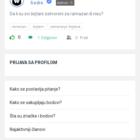
Pitanja
Sedin
Admin
Da li su svi šejtani zatvoreni za ramazan ili nisu?
ramazan
šejtani
zatvaranje šejtana
0
1 Odgovor
0
Prati
Sidebar
PRIJAVA SA PROFILOM
Kako se postavlja pitanje?
Kako se sakupljaju bodovi?
Šta su značke i bodovi?
Najaktivniji članovi