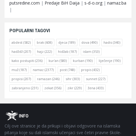
putsredine.com
|
Predaje BiH Daija
|
s-d-o.org
|
namaz.ba
|
POPULARNI TAGOVI
abdest
(582)
brak
(608)
djeca
(189)
dova
(490)
hadis
(340)
hadždž
(207)
hajz
(222)
hidžab
(187)
islam
(353)
kako postupiti
(236)
kur'an
(580)
kurban
(190)
liječenje
(190)
muž
(187)
namaz
(2377)
post
(748)
propis
(432)
propisi
(207)
ramazan
(246)
sihr
(303)
sunnet
(227)
zabranjeno
(231)
zekat
(356)
zikr
(229)
žena
(433)
Footer
O
INFO
Cilj ove stranice je da prikupi i objavi odgovore na islamska
pitanja koje su dali islamski učenjaci sve četiri pravne škole-