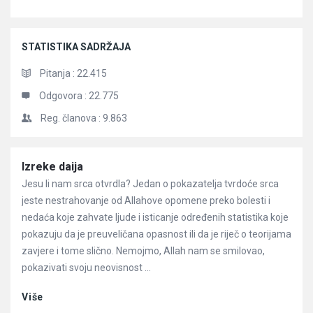
STATISTIKA SADRŽAJA
Pitanja :
22.415
Odgovora :
22.775
Reg. članova :
9.863
Članci
Izreke daija
Jesu li nam srca otvrdla? Jedan o pokazatelja tvrdoće srca
jeste nestrahovanje od Allahove opomene preko bolesti i
nedaća koje zahvate ljude i isticanje određenih statistika koje
pokazuju da je preuveličana opasnost ili da je riječ o teorijama
zavjere i tome slično. Nemojmo, Allah nam se smilovao,
pokazivati svoju neovisnost ...
Više