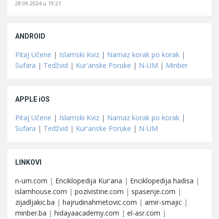
28.09.2024 u 19:21
ANDROID
Pitaj Učene
|
Islamski Kviz
|
Namaz korak po korak
|
Sufara
|
Tedžvid
|
Kur'anske Poruke
|
N-UM
|
Minber
APPLE iOS
Pitaj Učene
|
Islamski Kviz
|
Namaz korak po korak
|
Sufara
|
Tedžvid
|
Kur'anske Poruke
|
N-UM
LINKOVI
n-um.com
|
Enciklopedija Kur'ana
|
Enciklopedija hadisa
|
islamhouse.com
|
pozivistine.com
|
spasenje.com
|
zijadljakic.ba
|
hajrudinahmetovic.com
|
amir-smajic
|
minber.ba
|
hidayaacademy.com
|
el-asr.com
|