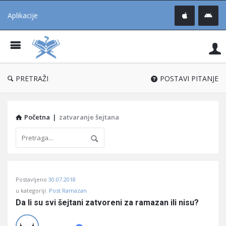
Aplikacije
Pit
Uč
®
PRETRAŽI
POSTAVI PITANJE
Početna
|
zatvaranje šejtana
Pitaj
Postavljeno
30.07.2018
Učene
u kategoriji:
Post Ramazan
®
Da li su svi šejtani zatvoreni za ramazan ili nisu?
Latest