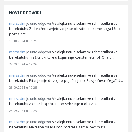
NOVI ODGOVORI
mersadm
Ve alejkumu-s-selam ve rahmetullahi ve
je unio odgovor
berekatuhu Za bračno savjetovanje se obratite nekome koga lično
poznajete.…
13.10.2024 u 15:25
mersadm
Ve alejkumu-s-selam ve rahmetullahi ve
je unio odgovor
berekatuhu Tražite tiknture u kojim nije korišten etanol. One u…
28.09.2024 u 19:26
mersadm
Ve alejkumu-s-selam ve rahmetullahi ve
je unio odgovor
berekatuhu Pitanje nije dovoljno pojašenjeno. Pas je čuvar čega? U…
28.09.2024 u 19:25
mersadm
Ve alejkumu-s-selam ve rahmetullahi ve
je unio odgovor
berekatuhu Ako se bojiš štete po sebe nije ti obaveza…
28.09.2024 u 19:23
mersadm
Ve alejkumu-s-selam ve rahmetullahi ve
je unio odgovor
berekatuhu Ne treba da ide kod roditelja sama, bez muža.…