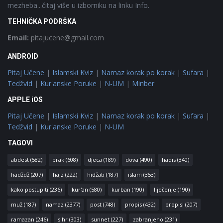
mezheba...čitaj više u izborniku na linku Info.
TEHNIČKA PODRŠKA
Email:
pitajucene@gmail.com
ANDROID
Pitaj Učene
|
Islamski Kviz
|
Namaz korak po korak
|
Sufara
|
Tedžvid
|
Kur'anske Poruke
|
N-UM
|
Minber
APPLE iOS
Pitaj Učene
|
Islamski Kviz
|
Namaz korak po korak
|
Sufara
|
Tedžvid
|
Kur'anske Poruke
|
N-UM
TAGOVI
abdest
(582)
brak
(608)
djeca
(189)
dova
(490)
hadis
(340)
hadždž
(207)
hajz
(222)
hidžab
(187)
islam
(353)
kako postupiti
(236)
kur'an
(580)
kurban
(190)
liječenje
(190)
muž
(187)
namaz
(2377)
post
(748)
propis
(432)
propisi
(207)
ramazan
(246)
sihr
(303)
sunnet
(227)
zabranjeno
(231)