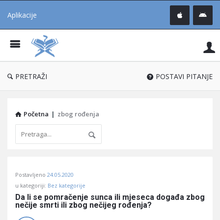
Aplikacije
Pit
Uč
®
PRETRAŽI
POSTAVI PITANJE
Početna
|
zbog rođenja
Pitaj
Postavljeno
24.05.2020
Učene
u kategoriji:
Bez kategorije
®
Da li se pomračenje sunca ili mjeseca događa zbog 
nečije smrti ili zbog nečijeg rođenja?
Latest