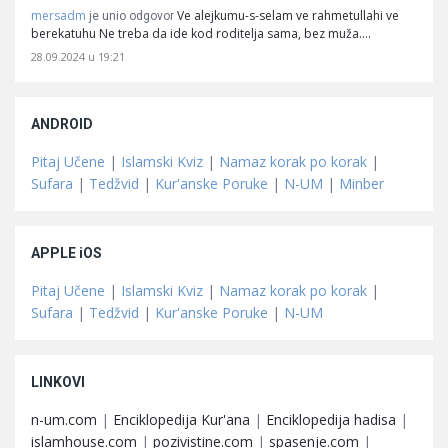
mersadm
Ve alejkumu-s-selam ve rahmetullahi ve
je unio odgovor
berekatuhu Ne treba da ide kod roditelja sama, bez muža.…
28.09.2024 u 19:21
ANDROID
Pitaj Učene
|
Islamski Kviz
|
Namaz korak po korak
|
Sufara
|
Tedžvid
|
Kur'anske Poruke
|
N-UM
|
Minber
APPLE iOS
Pitaj Učene
|
Islamski Kviz
|
Namaz korak po korak
|
Sufara
|
Tedžvid
|
Kur'anske Poruke
|
N-UM
LINKOVI
n-um.com
|
Enciklopedija Kur'ana
|
Enciklopedija hadisa
|
islamhouse.com
|
pozivistine.com
|
spasenje.com
|