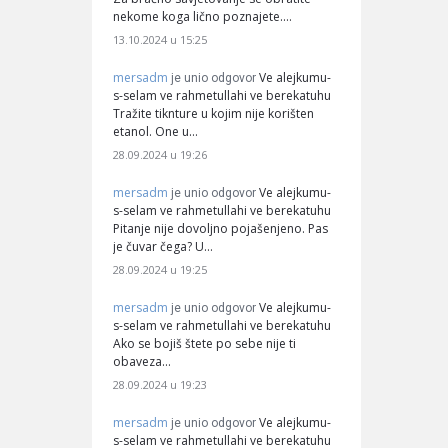
nekome koga lično poznajete.…
13.10.2024 u 15:25
mersadm
Ve alejkumu-
je unio odgovor
s-selam ve rahmetullahi ve berekatuhu
Tražite tiknture u kojim nije korišten
etanol. One u…
28.09.2024 u 19:26
mersadm
Ve alejkumu-
je unio odgovor
s-selam ve rahmetullahi ve berekatuhu
Pitanje nije dovoljno pojašenjeno. Pas
je čuvar čega? U…
28.09.2024 u 19:25
mersadm
Ve alejkumu-
je unio odgovor
s-selam ve rahmetullahi ve berekatuhu
Ako se bojiš štete po sebe nije ti
obaveza…
28.09.2024 u 19:23
mersadm
Ve alejkumu-
je unio odgovor
s-selam ve rahmetullahi ve berekatuhu