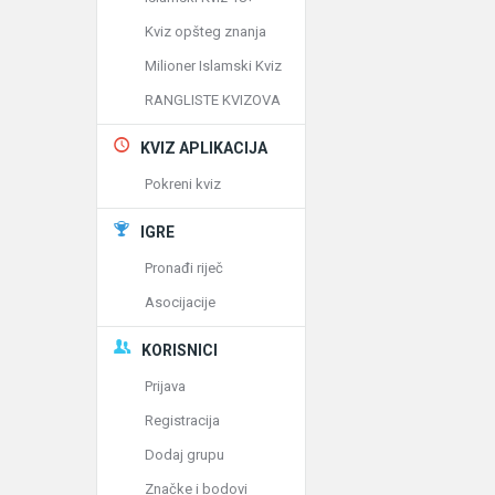
Kviz opšteg znanja
Milioner Islamski Kviz
RANGLISTE KVIZOVA
KVIZ APLIKACIJA
Pokreni kviz
IGRE
Pronađi riječ
Asocijacije
KORISNICI
Prijava
Registracija
Dodaj grupu
Značke i bodovi