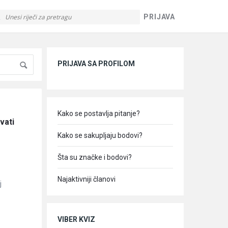
PRIJAVA
Sidebar
PRIJAVA SA PROFILOM
Kako se postavlja pitanje?
ati 
Kako se sakupljaju bodovi?
Šta su značke i bodovi?
Najaktivniji članovi
j
VIBER KVIZ