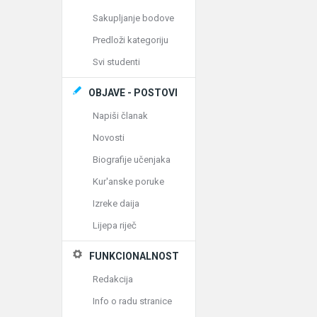
Sakupljanje bodove
Predloži kategoriju
Svi studenti
OBJAVE - POSTOVI
Napiši članak
Novosti
Biografije učenjaka
Kur'anske poruke
Izreke daija
Lijepa riječ
FUNKCIONALNOST
Redakcija
Info o radu stranice