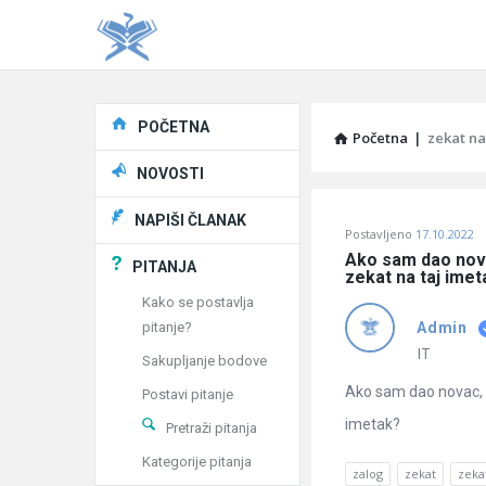
Explore
POČETNA
Početna
|
zekat na
NOVOSTI
Pitaj
NAPIŠI ČLANAK
Postavljeno
17.10.2022
Učene
Ako sam dao novac
PITANJA
zekat na taj ime
®
Kako se postavlja
pitanje?
Admin
Latest
IT
Sakupljanje bodove
Pitanja
Ako sam dao novac, z
Postavi pitanje
imetak?
Pretraži pitanja
Kategorije pitanja
zalog
zekat
zeka