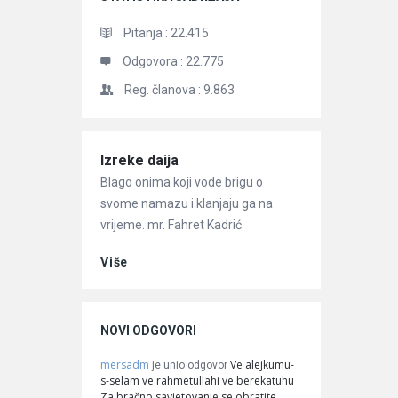
Pitanja :
22.415
Odgovora :
22.775
Reg. članova :
9.863
Članci
Izreke daija
Blago onima koji vode brigu o
svome namazu i klanjaju ga na
vrijeme. mr. Fahret Kadrić
Više
NOVI ODGOVORI
mersadm
Ve alejkumu-
je unio odgovor
s-selam ve rahmetullahi ve berekatuhu
Za bračno savjetovanje se obratite