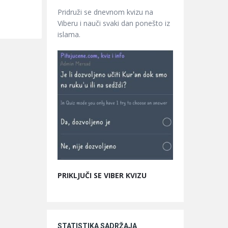
Pridruži se dnevnom kvizu na
Viberu i nauči svaki dan ponešto iz
islama.
PRIKLJUČI SE VIBER KVIZU
STATISTIKA SADRŽAJA