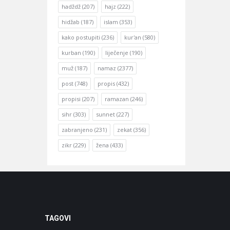
hadždž
(207)
hajz
(222)
hidžab
(187)
islam
(353)
kako postupiti
(236)
kur'an
(580)
kurban
(190)
liječenje
(190)
muž
(187)
namaz
(2377)
post
(748)
propis
(432)
propisi
(207)
ramazan
(246)
sihr
(303)
sunnet
(227)
zabranjeno
(231)
zekat
(356)
zikr
(229)
žena
(433)
TAGOVI