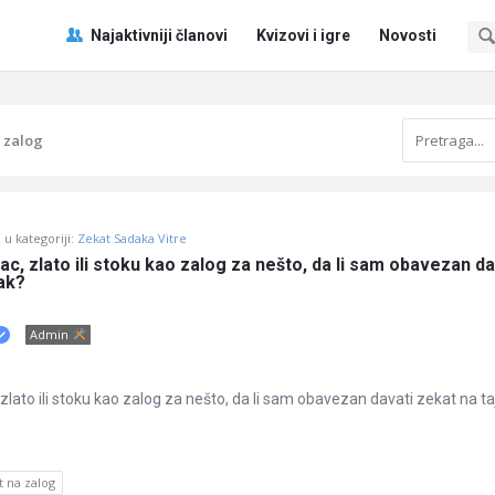
Pitaj
Pitaj
Najaktivniji članovi
Kvizovi i igre
Novosti
Učene
Učene
®
®
Navigacija
 zalog
u kategoriji:
Zekat Sadaka Vitre
, zlato ili stoku kao zalog za nešto, da li sam obavezan dav
tak?
Admin
lato ili stoku kao zalog za nešto, da li sam obavezan davati zekat na ta
t na zalog