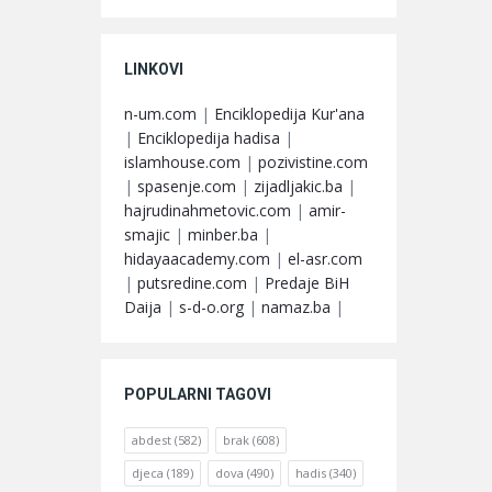
LINKOVI
n-um.com
|
Enciklopedija Kur'ana
|
Enciklopedija hadisa
|
islamhouse.com
|
pozivistine.com
|
spasenje.com
|
zijadljakic.ba
|
hajrudinahmetovic.com
|
amir-
smajic
|
minber.ba
|
hidayaacademy.com
|
el-asr.com
|
putsredine.com
|
Predaje BiH
Daija
|
s-d-o.org
|
namaz.ba
|
POPULARNI TAGOVI
abdest
(582)
brak
(608)
djeca
(189)
dova
(490)
hadis
(340)