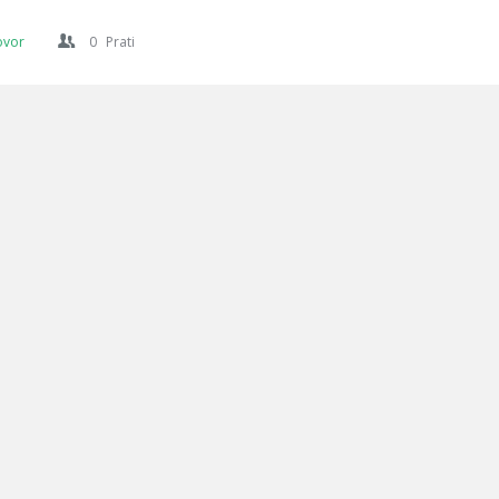
ovor
0
Prati