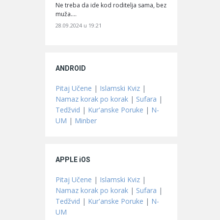
Ne treba da ide kod roditelja sama, bez
muža.…
28.09.2024 u 19:21
ANDROID
Pitaj Učene
|
Islamski Kviz
|
Namaz korak po korak
|
Sufara
|
Tedžvid
|
Kur'anske Poruke
|
N-
UM
|
Minber
APPLE iOS
Pitaj Učene
|
Islamski Kviz
|
Namaz korak po korak
|
Sufara
|
Tedžvid
|
Kur'anske Poruke
|
N-
UM