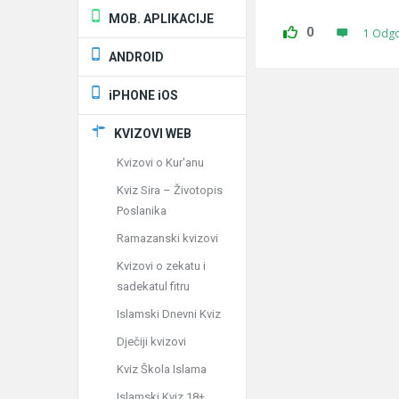
MOB. APLIKACIJE
0
1 Odg
ANDROID
iPHONE iOS
KVIZOVI WEB
Kvizovi o Kur'anu
Kviz Sira – Životopis
Poslanika
Ramazanski kvizovi
Kvizovi o zekatu i
sadekatul fitru
Islamski Dnevni Kviz
Dječiji kvizovi
Kviz Škola Islama
Islamski Kviz 18+