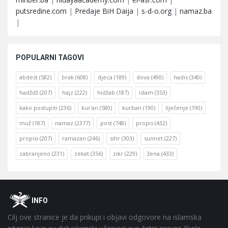
putsredine.com
|
Predaje BiH Daija
|
s-d-o.org
|
namaz.ba
|
POPULARNI TAGOVI
abdest
(582)
brak
(608)
djeca
(189)
dova
(490)
hadis
(340)
hadždž
(207)
hajz
(222)
hidžab
(187)
islam
(353)
kako postupiti
(236)
kur'an
(580)
kurban
(190)
liječenje
(190)
muž
(187)
namaz
(2377)
post
(748)
propis
(432)
propisi
(207)
ramazan
(246)
sihr
(303)
sunnet
(227)
zabranjeno
(231)
zekat
(356)
zikr
(229)
žena
(433)
Footer
O
INFO
Cilj ove stranice je da prikupi i objavi odgovore na islamska