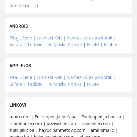
28.09.2024 u 19:21
ANDROID
Pitaj Učene
|
Islamski Kviz
|
Namaz korak po korak
|
Sufara
|
Tedžvid
|
Kur'anske Poruke
|
N-UM
|
Minber
APPLE iOS
Pitaj Učene
|
Islamski Kviz
|
Namaz korak po korak
|
Sufara
|
Tedžvid
|
Kur'anske Poruke
|
N-UM
LINKOVI
n-um.com
|
Enciklopedija Kur'ana
|
Enciklopedija hadisa
|
islamhouse.com
|
pozivistine.com
|
spasenje.com
|
zijadljakic.ba
|
hajrudinahmetovic.com
|
amir-smajic
|
minber.ba
|
hidayaacademy.com
|
el-asr.com
|