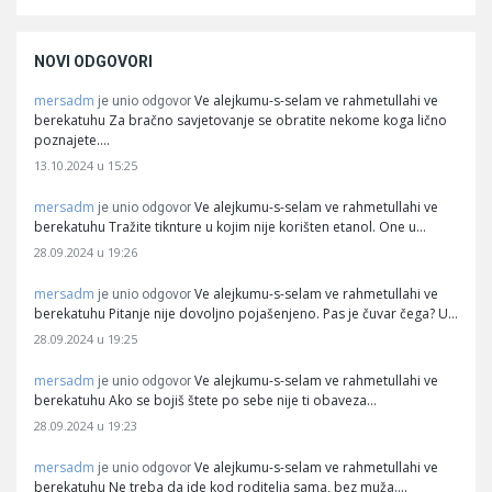
NOVI ODGOVORI
mersadm
Ve alejkumu-s-selam ve rahmetullahi ve
je unio odgovor
berekatuhu Za bračno savjetovanje se obratite nekome koga lično
poznajete.…
13.10.2024 u 15:25
mersadm
Ve alejkumu-s-selam ve rahmetullahi ve
je unio odgovor
berekatuhu Tražite tiknture u kojim nije korišten etanol. One u…
28.09.2024 u 19:26
mersadm
Ve alejkumu-s-selam ve rahmetullahi ve
je unio odgovor
berekatuhu Pitanje nije dovoljno pojašenjeno. Pas je čuvar čega? U…
28.09.2024 u 19:25
mersadm
Ve alejkumu-s-selam ve rahmetullahi ve
je unio odgovor
berekatuhu Ako se bojiš štete po sebe nije ti obaveza…
28.09.2024 u 19:23
mersadm
Ve alejkumu-s-selam ve rahmetullahi ve
je unio odgovor
berekatuhu Ne treba da ide kod roditelja sama, bez muža.…