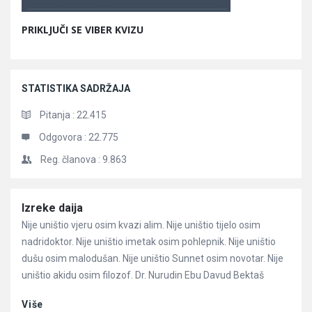
PRIKLJUČI SE VIBER KVIZU
STATISTIKA SADRŽAJA
Pitanja :
22.415
Odgovora :
22.775
Reg. članova :
9.863
Članci
Izreke daija
Nije uništio vjeru osim kvazi alim. Nije uništio tijelo osim
nadridoktor. Nije uništio imetak osim pohlepnik. Nije uništio
dušu osim malodušan. Nije uništio Sunnet osim novotar. Nije
uništio akidu osim filozof. Dr. Nurudin Ebu Davud Bektaš
Više