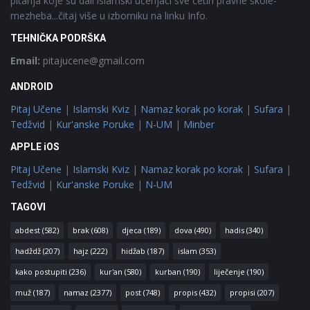
pitanja koje su dali islamski učenjaci sve četiri pravne škole-
mezheba...čitaj više u izborniku na linku Info.
TEHNIČKA PODRŠKA
Email:
pitajucene@gmail.com
ANDROID
Pitaj Učene
|
Islamski Kviz
|
Namaz korak po korak
|
Sufara
|
Tedžvid
|
Kur'anske Poruke
|
N-UM
|
Minber
APPLE iOS
Pitaj Učene
|
Islamski Kviz
|
Namaz korak po korak
|
Sufara
|
Tedžvid
|
Kur'anske Poruke
|
N-UM
TAGOVI
abdest
(582)
brak
(608)
djeca
(189)
dova
(490)
hadis
(340)
hadždž
(207)
hajz
(222)
hidžab
(187)
islam
(353)
kako postupiti
(236)
kur'an
(580)
kurban
(190)
liječenje
(190)
muž
(187)
namaz
(2377)
post
(748)
propis
(432)
propisi
(207)