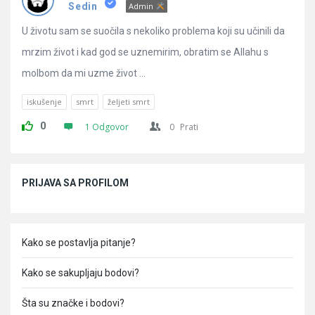
Pitanja
Sedin
Admin
U životu sam se suočila s nekoliko problema koji su učinili da
mrzim život i kad god se uznemirim, obratim se Allahu s
molbom da mi uzme život ...
iskušenje
smrt
željeti smrt
0
1 Odgovor
0
Prati
Sidebar
PRIJAVA SA PROFILOM
Kako se postavlja pitanje?
Kako se sakupljaju bodovi?
Šta su značke i bodovi?