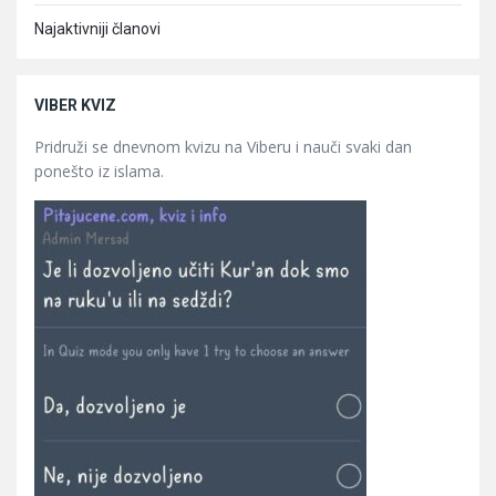
Najaktivniji članovi
VIBER KVIZ
Pridruži se dnevnom kvizu na Viberu i nauči svaki dan
ponešto iz islama.