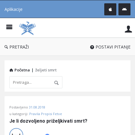
Aplikacije
Pit
Uč
®
PRETRAŽI
POSTAVI PITANJE
Početna
|
željeti smrt
Pitaj
Postavljeno
31.08.2018
Učene
u kategoriji:
Pravila Propisi Fetve
®
Je li dozvoljeno priželjkivati smrt?
Latest