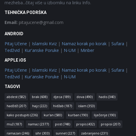
mezheba...čitaj više u izborniku na linku Info.
TEHNIČKA PODRŠKA
Email:
pitajucene@gmail.com
ANDROID
Pitaj Učene
|
Islamski Kviz
|
Namaz korak po korak
|
Sufara
|
Tedžvid
|
Kur'anske Poruke
|
N-UM
|
Minber
APPLE iOS
Pitaj Učene
|
Islamski Kviz
|
Namaz korak po korak
|
Sufara
|
Tedžvid
|
Kur'anske Poruke
|
N-UM
TAGOVI
abdest
(582)
brak
(608)
djeca
(189)
dova
(490)
hadis
(340)
hadždž
(207)
hajz
(222)
hidžab
(187)
islam
(353)
kako postupiti
(236)
kur'an
(580)
kurban
(190)
liječenje
(190)
muž
(187)
namaz
(2377)
post
(748)
propis
(432)
propisi
(207)
ramazan
(246)
sihr
(303)
sunnet
(227)
zabranjeno
(231)