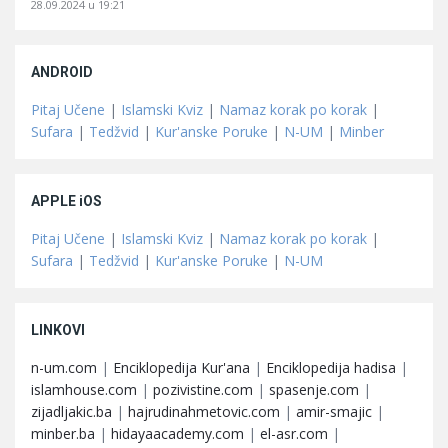
28.09.2024 u 19:21
ANDROID
Pitaj Učene
|
Islamski Kviz
|
Namaz korak po korak
|
Sufara
|
Tedžvid
|
Kur'anske Poruke
|
N-UM
|
Minber
APPLE iOS
Pitaj Učene
|
Islamski Kviz
|
Namaz korak po korak
|
Sufara
|
Tedžvid
|
Kur'anske Poruke
|
N-UM
LINKOVI
n-um.com
|
Enciklopedija Kur'ana
|
Enciklopedija hadisa
|
islamhouse.com
|
pozivistine.com
|
spasenje.com
|
zijadljakic.ba
|
hajrudinahmetovic.com
|
amir-smajic
|
minber.ba
|
hidayaacademy.com
|
el-asr.com
|