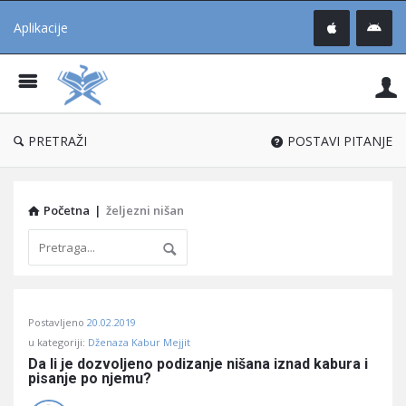
Aplikacije
Pit
Uč
®
PRETRAŽI
POSTAVI PITANJE
Početna
|
željezni nišan
Pitaj
Postavljeno
20.02.2019
Učene
u kategoriji:
Dženaza Kabur Mejjit
®
Da li je dozvoljeno podizanje nišana iznad kabura i 
pisanje po njemu?
Latest