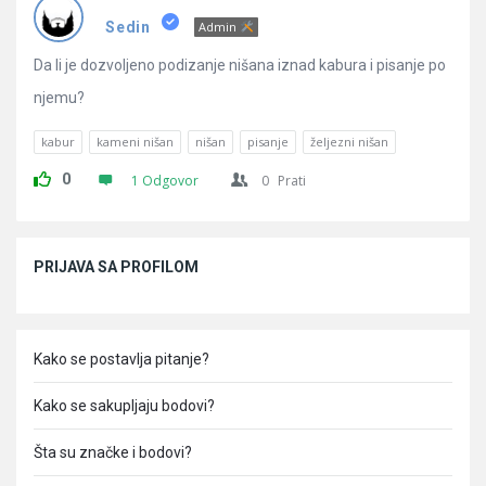
Pitanja
Sedin
Admin
Da li je dozvoljeno podizanje nišana iznad kabura i pisanje po
njemu?
kabur
kameni nišan
nišan
pisanje
željezni nišan
0
1 Odgovor
0
Prati
Sidebar
PRIJAVA SA PROFILOM
Kako se postavlja pitanje?
Kako se sakupljaju bodovi?
Šta su značke i bodovi?