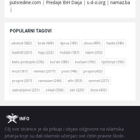
putsredine.com
|
Predaje BiH Daija
|
s-d-o.org
|
namaz.ba
|
POPULARNI TAGOVI
abdest
(582)
brak
(608)
djeca
(189)
dova
(490)
hadis
(340)
hadždž
(207)
hajz
(222)
hidžab
(187)
islam
(353)
kako postupiti
(236)
kur'an
(580)
kurban
(190)
liječenje
(190)
muž
(187)
namaz
(2377)
post
(748)
propis
(432)
propisi
(207)
ramazan
(246)
sihr
(303)
sunnet
(227)
zabranjeno
(231)
zekat
(356)
zikr
(229)
žena
(433)
Footer
O
INFO
Cilj ove stranice je da prikupi i objavi odgovore na islamska
pitanja koje su dali islamski učenjaci sve četiri pravne škole-