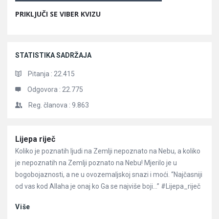
PRIKLJUČI SE VIBER KVIZU
STATISTIKA SADRŽAJA
Pitanja :
22.415
Odgovora :
22.775
Reg. članova :
9.863
Članci
Lijepa riječ
Koliko je poznatih ljudi na Zemlji nepoznato na Nebu, a koliko
je nepoznatih na Zemlji poznato na Nebu! Mjerilo je u
bogobojaznosti, a ne u ovozemaljskoj snazi i moći. “Najčasniji
od vas kod Allaha je onaj ko Ga se najviše boji…” #Lijepa_riječ
Više