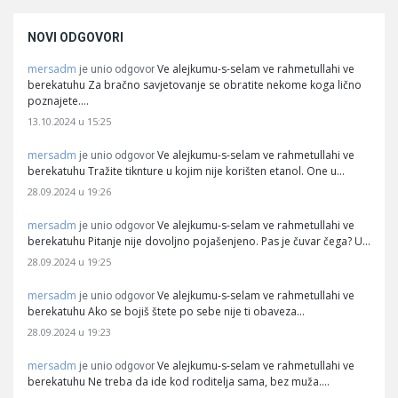
NOVI ODGOVORI
mersadm
Ve alejkumu-s-selam ve rahmetullahi ve
je unio odgovor
berekatuhu Za bračno savjetovanje se obratite nekome koga lično
poznajete.…
13.10.2024 u 15:25
mersadm
Ve alejkumu-s-selam ve rahmetullahi ve
je unio odgovor
berekatuhu Tražite tiknture u kojim nije korišten etanol. One u…
28.09.2024 u 19:26
mersadm
Ve alejkumu-s-selam ve rahmetullahi ve
je unio odgovor
berekatuhu Pitanje nije dovoljno pojašenjeno. Pas je čuvar čega? U…
28.09.2024 u 19:25
mersadm
Ve alejkumu-s-selam ve rahmetullahi ve
je unio odgovor
berekatuhu Ako se bojiš štete po sebe nije ti obaveza…
28.09.2024 u 19:23
mersadm
Ve alejkumu-s-selam ve rahmetullahi ve
je unio odgovor
berekatuhu Ne treba da ide kod roditelja sama, bez muža.…