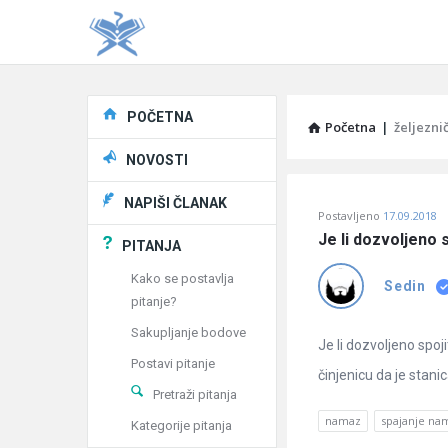
Explore
POČETNA
Početna
|
željezni
NOVOSTI
Pitaj
NAPIŠI ČLANAK
Postavljeno
17.09.2018
Učene
Je li dozvoljeno s
PITANJA
®
Kako se postavlja
Sedin
pitanje?
Latest
Sakupljanje bodove
Pitanja
Je li dozvoljeno spoji
Postavi pitanje
činjenicu da je stani
Pretraži pitanja
namaz
spajanje na
Kategorije pitanja