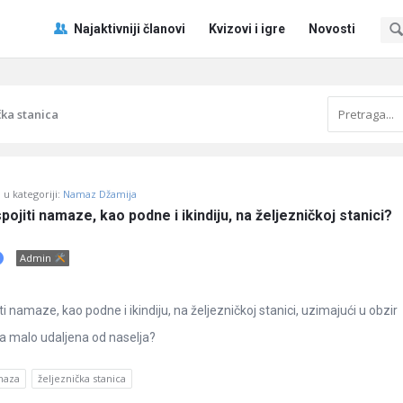
Pitaj
Pitaj
Najaktivniji članovi
Kvizovi i igre
Novosti
Učene
Učene
®
®
Navigacija
čka stanica
u kategoriji:
Namaz Džamija
pojiti namaze, kao podne i ikindiju, na željezničkoj stanici?
Admin
ti namaze, kao podne i ikindiju, na željezničkoj stanici, uzimajući u obzir
ca malo udaljena od naselja?
maza
željeznička stanica