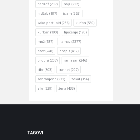
hadždž
(207)
hajz
(222)
hidžab
(187)
islam
(353)
kako postupiti
(236)
kur'an
(580)
kurban
(190)
liječenje
(190)
muž
(187)
namaz
(2377)
post
(748)
propis
(432)
propisi
(207)
ramazan
(246)
sihr
(303)
sunnet
(227)
zabranjeno
(231)
zekat
(356)
zikr
(229)
žena
(433)
TAGOVI