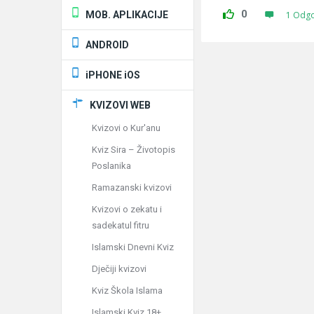
0
MOB. APLIKACIJE
1 Odg
ANDROID
iPHONE iOS
KVIZOVI WEB
Kvizovi o Kur'anu
Kviz Sira – Životopis
Poslanika
Ramazanski kvizovi
Kvizovi o zekatu i
sadekatul fitru
Islamski Dnevni Kviz
Dječiji kvizovi
Kviz Škola Islama
Islamski Kviz 18+