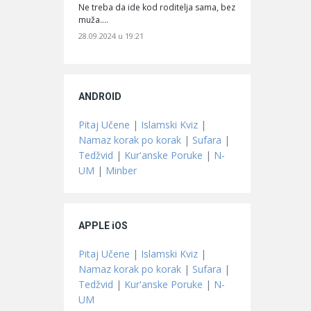
Ne treba da ide kod roditelja sama, bez
muža.…
28.09.2024 u 19:21
ANDROID
Pitaj Učene
|
Islamski Kviz
|
Namaz korak po korak
|
Sufara
|
Tedžvid
|
Kur'anske Poruke
|
N-
UM
|
Minber
APPLE iOS
Pitaj Učene
|
Islamski Kviz
|
Namaz korak po korak
|
Sufara
|
Tedžvid
|
Kur'anske Poruke
|
N-
UM