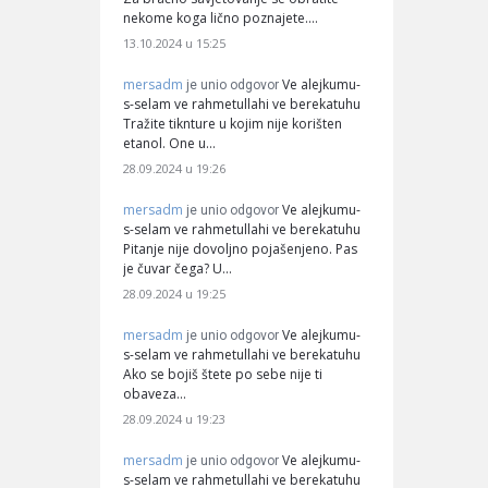
nekome koga lično poznajete.…
13.10.2024 u 15:25
mersadm
Ve alejkumu-
je unio odgovor
s-selam ve rahmetullahi ve berekatuhu
Tražite tiknture u kojim nije korišten
etanol. One u…
28.09.2024 u 19:26
mersadm
Ve alejkumu-
je unio odgovor
s-selam ve rahmetullahi ve berekatuhu
Pitanje nije dovoljno pojašenjeno. Pas
je čuvar čega? U…
28.09.2024 u 19:25
mersadm
Ve alejkumu-
je unio odgovor
s-selam ve rahmetullahi ve berekatuhu
Ako se bojiš štete po sebe nije ti
obaveza…
28.09.2024 u 19:23
mersadm
Ve alejkumu-
je unio odgovor
s-selam ve rahmetullahi ve berekatuhu