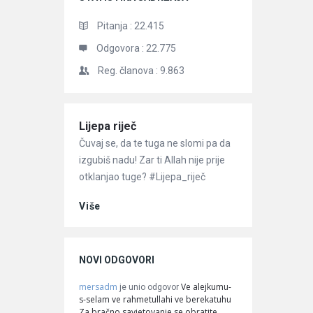
Pitanja :
22.415
Odgovora :
22.775
Reg. članova :
9.863
Članci
Lijepa riječ
Čuvaj se, da te tuga ne slomi pa da
izgubiš nadu! Zar ti Allah nije prije
otklanjao tuge? #Lijepa_riječ
Više
NOVI ODGOVORI
mersadm
Ve alejkumu-
je unio odgovor
s-selam ve rahmetullahi ve berekatuhu
Za bračno savjetovanje se obratite