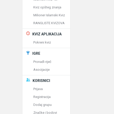
Kviz opšteg znanja
Milioner Islamski Kviz
RANGLISTE KVIZOVA
KVIZ APLIKACIJA
Pokreni kviz
IGRE
Pronađi riječ
Asocijacije
KORISNICI
Prijava
Registracija
Dodaj grupu
Značke i bodovi