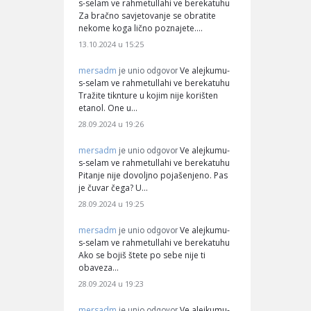
s-selam ve rahmetullahi ve berekatuhu
Za bračno savjetovanje se obratite
nekome koga lično poznajete.…
13.10.2024 u 15:25
mersadm
Ve alejkumu-
je unio odgovor
s-selam ve rahmetullahi ve berekatuhu
Tražite tiknture u kojim nije korišten
etanol. One u…
28.09.2024 u 19:26
mersadm
Ve alejkumu-
je unio odgovor
s-selam ve rahmetullahi ve berekatuhu
Pitanje nije dovoljno pojašenjeno. Pas
je čuvar čega? U…
28.09.2024 u 19:25
mersadm
Ve alejkumu-
je unio odgovor
s-selam ve rahmetullahi ve berekatuhu
Ako se bojiš štete po sebe nije ti
obaveza…
28.09.2024 u 19:23
mersadm
Ve alejkumu-
je unio odgovor