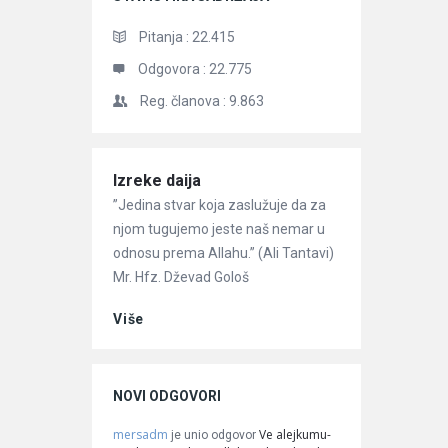
Pitanja :
22.415
Odgovora :
22.775
Reg. članova :
9.863
Članci
Izreke daija
”Jedina stvar koja zaslužuje da za
njom tugujemo jeste naš nemar u
odnosu prema Allahu.” (Ali Tantavi)
Mr. Hfz. Dževad Gološ
Više
NOVI ODGOVORI
mersadm
Ve alejkumu-
je unio odgovor