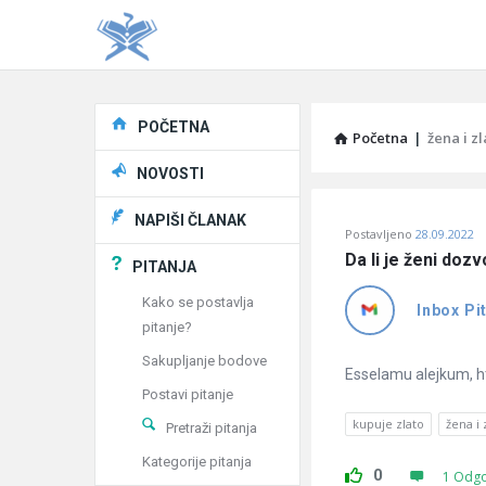
Explore
POČETNA
Početna
|
žena i zl
NOVOSTI
Pitaj
NAPIŠI ČLANAK
Postavljeno
28.09.2022
Učene
Da li je ženi doz
PITANJA
®
Kako se postavlja
Inbox Pi
pitanje?
Latest
Sakupljanje bodove
Pitanja
Esselamu alejkum, htj
Postavi pitanje
kupuje zlato
žena i 
Pretraži pitanja
Kategorije pitanja
0
1 Odg