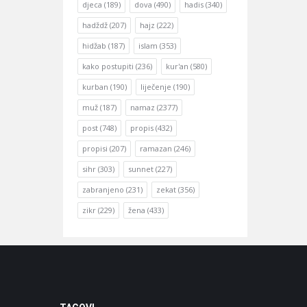
djeca
(189)
dova
(490)
hadis
(340)
hadždž
(207)
hajz
(222)
hidžab
(187)
islam
(353)
kako postupiti
(236)
kur'an
(580)
kurban
(190)
liječenje
(190)
muž
(187)
namaz
(2377)
post
(748)
propis
(432)
propisi
(207)
ramazan
(246)
sihr
(303)
sunnet
(227)
zabranjeno
(231)
zekat
(356)
zikr
(229)
žena
(433)