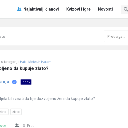
Pitaj
Pitaj
Najaktivniji članovi
Kvizovi i igre
Novosti
Učene
Učene
®
®
Navigacija
ato
u kategoriji:
Halal Mekruh Haram
voljeno da kupuje zlato?
tanja
Inbox
ela bih znati da li je dozvoljeno ženi da kupuje zlato?
zlato
zlato
ovor
0
Prati