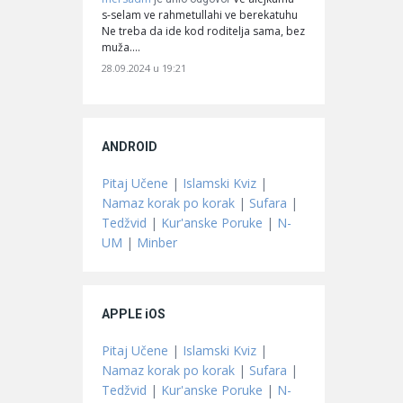
s-selam ve rahmetullahi ve berekatuhu
Ne treba da ide kod roditelja sama, bez
muža.…
28.09.2024 u 19:21
ANDROID
Pitaj Učene
|
Islamski Kviz
|
Namaz korak po korak
|
Sufara
|
Tedžvid
|
Kur'anske Poruke
|
N-
UM
|
Minber
APPLE iOS
Pitaj Učene
|
Islamski Kviz
|
Namaz korak po korak
|
Sufara
|
Tedžvid
|
Kur'anske Poruke
|
N-