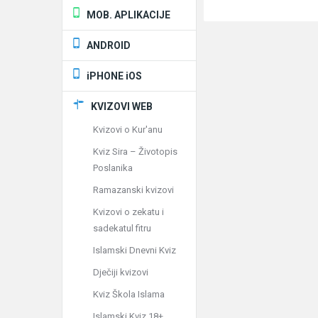
MOB. APLIKACIJE
ANDROID
iPHONE iOS
KVIZOVI WEB
Kvizovi o Kur'anu
Kviz Sira – Životopis
Poslanika
Ramazanski kvizovi
Kvizovi o zekatu i
sadekatul fitru
Islamski Dnevni Kviz
Dječiji kvizovi
Kviz Škola Islama
Islamski Kviz 18+