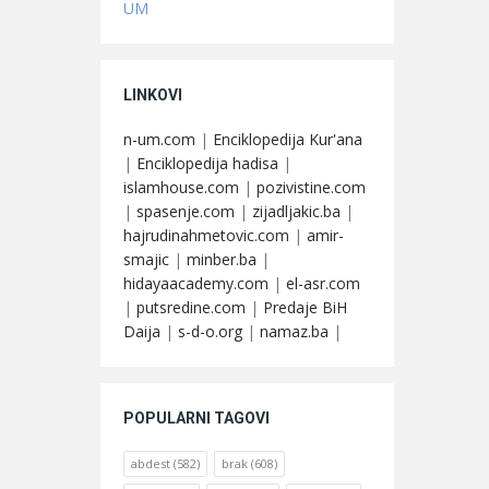
UM
LINKOVI
n-um.com
|
Enciklopedija Kur'ana
|
Enciklopedija hadisa
|
islamhouse.com
|
pozivistine.com
|
spasenje.com
|
zijadljakic.ba
|
hajrudinahmetovic.com
|
amir-
smajic
|
minber.ba
|
hidayaacademy.com
|
el-asr.com
|
putsredine.com
|
Predaje BiH
Daija
|
s-d-o.org
|
namaz.ba
|
POPULARNI TAGOVI
abdest
(582)
brak
(608)