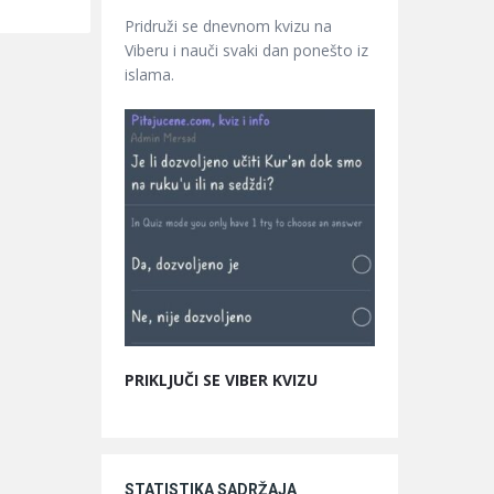
Pridruži se dnevnom kvizu na
Viberu i nauči svaki dan ponešto iz
islama.
PRIKLJUČI SE VIBER KVIZU
STATISTIKA SADRŽAJA