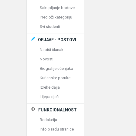
Sakupljanje bodove
Predloži kategoriju
Svi studenti
OBJAVE - POSTOVI
Napiši članak
Novosti
Biografije učenjaka
Kur'anske poruke
Izreke daija
Lijepa riječ
FUNKCIONALNOST
Redakcija
Info o radu stranice