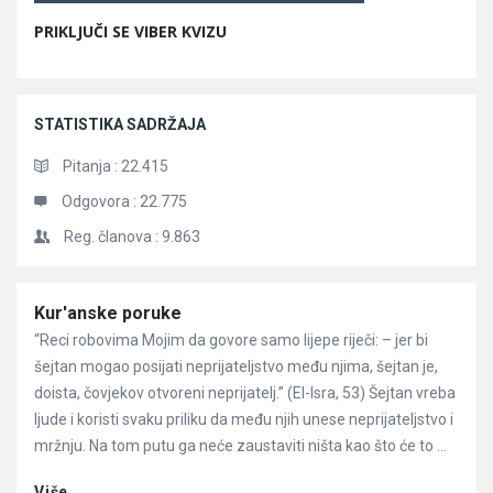
PRIKLJUČI SE VIBER KVIZU
STATISTIKA SADRŽAJA
Pitanja :
22.415
Odgovora :
22.775
Reg. članova :
9.863
Članci
Kur'anske poruke
“Reci robovima Mojim da govore samo lijepe riječi: – jer bi
šejtan mogao posijati neprijateljstvo među njima, šejtan je,
doista, čovjekov otvoreni neprijatelj.” (El-Isra, 53) Šejtan vreba
ljude i koristi svaku priliku da među njih unese neprijateljstvo i
mržnju. Na tom putu ga neće zaustaviti ništa kao što će to ...
Više