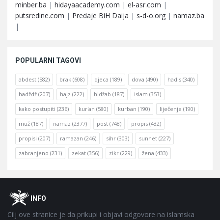
minber.ba
|
hidayaacademy.com
|
el-asr.com
|
putsredine.com
|
Predaje BiH Daija
|
s-d-o.org
|
namaz.ba
|
POPULARNI TAGOVI
abdest
(582)
brak
(608)
djeca
(189)
dova
(490)
hadis
(340)
hadždž
(207)
hajz
(222)
hidžab
(187)
islam
(353)
kako postupiti
(236)
kur'an
(580)
kurban
(190)
liječenje
(190)
muž
(187)
namaz
(2377)
post
(748)
propis
(432)
propisi
(207)
ramazan
(246)
sihr
(303)
sunnet
(227)
zabranjeno
(231)
zekat
(356)
zikr
(229)
žena
(433)
Footer
O
INFO
Cilj ove stranice je da prikupi i objavi odgovore na islamska