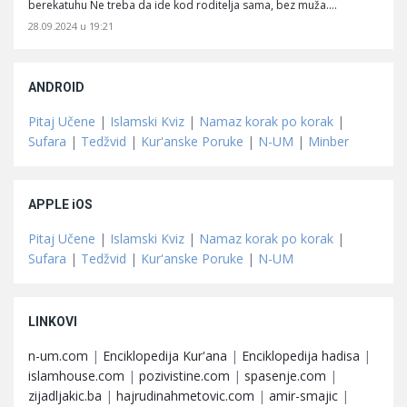
berekatuhu Ne treba da ide kod roditelja sama, bez muža.…
28.09.2024 u 19:21
ANDROID
Pitaj Učene
|
Islamski Kviz
|
Namaz korak po korak
|
Sufara
|
Tedžvid
|
Kur'anske Poruke
|
N-UM
|
Minber
APPLE iOS
Pitaj Učene
|
Islamski Kviz
|
Namaz korak po korak
|
Sufara
|
Tedžvid
|
Kur'anske Poruke
|
N-UM
LINKOVI
n-um.com
|
Enciklopedija Kur'ana
|
Enciklopedija hadisa
|
islamhouse.com
|
pozivistine.com
|
spasenje.com
|
zijadljakic.ba
|
hajrudinahmetovic.com
|
amir-smajic
|