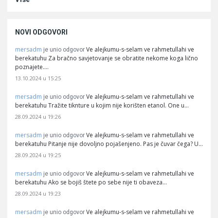
NOVI ODGOVORI
mersadm
Ve alejkumu-s-selam ve rahmetullahi ve
je unio odgovor
berekatuhu Za bračno savjetovanje se obratite nekome koga lično
poznajete.…
13.10.2024 u 15:25
mersadm
Ve alejkumu-s-selam ve rahmetullahi ve
je unio odgovor
berekatuhu Tražite tiknture u kojim nije korišten etanol. One u…
28.09.2024 u 19:26
mersadm
Ve alejkumu-s-selam ve rahmetullahi ve
je unio odgovor
berekatuhu Pitanje nije dovoljno pojašenjeno. Pas je čuvar čega? U…
28.09.2024 u 19:25
mersadm
Ve alejkumu-s-selam ve rahmetullahi ve
je unio odgovor
berekatuhu Ako se bojiš štete po sebe nije ti obaveza…
28.09.2024 u 19:23
mersadm
Ve alejkumu-s-selam ve rahmetullahi ve
je unio odgovor