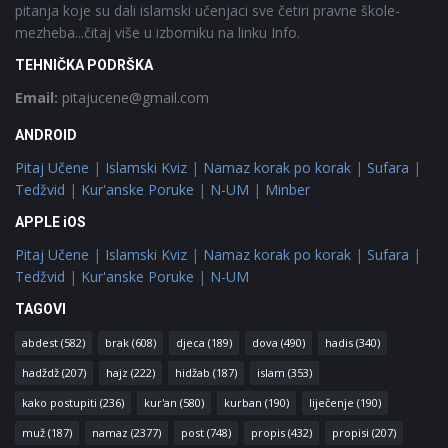
pitanja koje su dali islamski učenjaci sve četiri pravne škole-
mezheba...čitaj više u izborniku na linku Info.
TEHNIČKA PODRŠKA
Email:
pitajucene@gmail.com
ANDROID
Pitaj Učene
|
Islamski Kviz
|
Namaz korak po korak
|
Sufara
|
Tedžvid
|
Kur'anske Poruke
|
N-UM
|
Minber
APPLE iOS
Pitaj Učene
|
Islamski Kviz
|
Namaz korak po korak
|
Sufara
|
Tedžvid
|
Kur'anske Poruke
|
N-UM
TAGOVI
abdest
(582)
brak
(608)
djeca
(189)
dova
(490)
hadis
(340)
hadždž
(207)
hajz
(222)
hidžab
(187)
islam
(353)
kako postupiti
(236)
kur'an
(580)
kurban
(190)
liječenje
(190)
muž
(187)
namaz
(2377)
post
(748)
propis
(432)
propisi
(207)