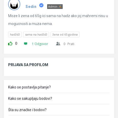
Pitanja
Sedin
Admin
Moze li zena od 65g ici sama na hadz ako joj mahremi nisu u
mogucnosti a muza nema.
hadždž
sama na hadždž
žena od 65 godina
0
1 Odgovor
0
Prati
Sidebar
PRIJAVA SA PROFILOM
Kako se postavlja pitanje?
Kako se sakupljaju bodovi?
Šta su značke i bodovi?