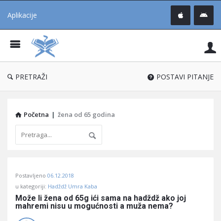
Aplikacije
Pit
Uč
®
PRETRAŽI
POSTAVI PITANJE
Početna
|
žena od 65 godina
Pitaj
Postavljeno
06.12.2018
Učene
u kategoriji:
Hadždž Umra Kaba
®
Može li žena od 65g ići sama na hadždž ako joj 
mahremi nisu u mogućnosti a muža nema?
Latest