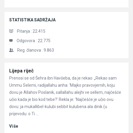
STATISTIKA SADRŽAJA
Pitanja :
22.415
Odgovora :
22.775
Reg. članova :
9.863
Članci
Lijepa riječ
Prenosi se od Šehra ibn Havšeba, da je rekao: „Rekao sam
Ummu Selemi, radijallahu anha: ‘Majko pravovjernih, koju
dovu je Allahov Poslanik, sallallahu alejhi ve sellem, najčešće
učio kada je bio kod tebe?’ Rekla je: ‘Najčešće je učio ovu
dovu: ja mukallibel-kulubi sebbit kulubena ala dinik (u
prijevodu: o Ti ...
Više