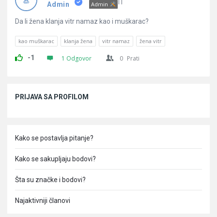
Pitanja
IT
Admin
Admin
Da li žena klanja vitr namaz kao i muškarac?
kao muškarac
klanja žena
vitr namaz
žena vitr
-1
1 Odgovor
0
Prati
Sidebar
PRIJAVA SA PROFILOM
Kako se postavlja pitanje?
Kako se sakupljaju bodovi?
Šta su značke i bodovi?
Najaktivniji članovi