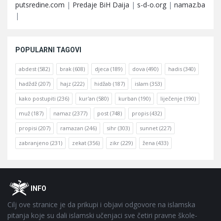
putsredine.com
|
Predaje BiH Daija
|
s-d-o.org
|
namaz.ba
|
POPULARNI TAGOVI
abdest
(582)
brak
(608)
djeca
(189)
dova
(490)
hadis
(340)
hadždž
(207)
hajz
(222)
hidžab
(187)
islam
(353)
kako postupiti
(236)
kur'an
(580)
kurban
(190)
liječenje
(190)
muž
(187)
namaz
(2377)
post
(748)
propis
(432)
propisi
(207)
ramazan
(246)
sihr
(303)
sunnet
(227)
zabranjeno
(231)
zekat
(356)
zikr
(229)
žena
(433)
Footer
O
INFO
Cilj ove stranice je da prikupi i objavi odgovore na islamska
pitanja koje su dali islamski učenjaci sve četiri pravne škole-