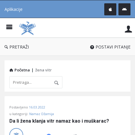
Aplikacije
Pit
Uč
®
PRETRAŽI
POSTAVI PITANJE
Početna
|
žena vitr
Pitaj
Postavljeno
16.03.2022
Učene
u kategoriji:
Namaz Džamija
®
Da li žena klanja vitr namaz kao i muškarac?
Latest