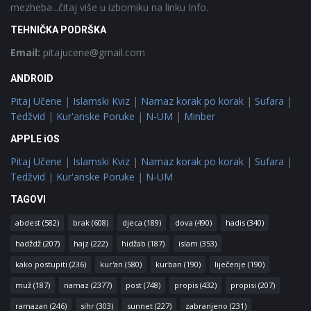
mezheba...čitaj više u izborniku na linku Info.
TEHNIČKA PODRŠKA
Email:
pitajucene@gmail.com
ANDROID
Pitaj Učene
|
Islamski Kviz
|
Namaz korak po korak
|
Sufara
|
Tedžvid
|
Kur'anske Poruke
|
N-UM
|
Minber
APPLE iOS
Pitaj Učene
|
Islamski Kviz
|
Namaz korak po korak
|
Sufara
|
Tedžvid
|
Kur'anske Poruke
|
N-UM
TAGOVI
abdest
(582)
brak
(608)
djeca
(189)
dova
(490)
hadis
(340)
hadždž
(207)
hajz
(222)
hidžab
(187)
islam
(353)
kako postupiti
(236)
kur'an
(580)
kurban
(190)
liječenje
(190)
muž
(187)
namaz
(2377)
post
(748)
propis
(432)
propisi
(207)
ramazan
(246)
sihr
(303)
sunnet
(227)
zabranjeno
(231)