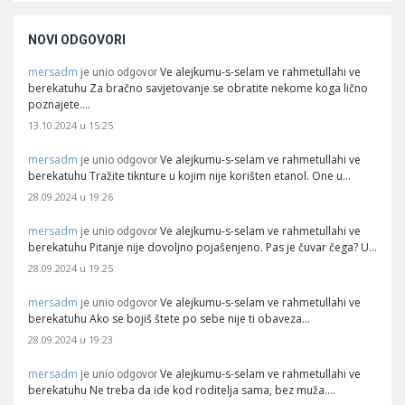
NOVI ODGOVORI
mersadm
Ve alejkumu-s-selam ve rahmetullahi ve
je unio odgovor
berekatuhu Za bračno savjetovanje se obratite nekome koga lično
poznajete.…
13.10.2024 u 15:25
mersadm
Ve alejkumu-s-selam ve rahmetullahi ve
je unio odgovor
berekatuhu Tražite tiknture u kojim nije korišten etanol. One u…
28.09.2024 u 19:26
mersadm
Ve alejkumu-s-selam ve rahmetullahi ve
je unio odgovor
berekatuhu Pitanje nije dovoljno pojašenjeno. Pas je čuvar čega? U…
28.09.2024 u 19:25
mersadm
Ve alejkumu-s-selam ve rahmetullahi ve
je unio odgovor
berekatuhu Ako se bojiš štete po sebe nije ti obaveza…
28.09.2024 u 19:23
mersadm
Ve alejkumu-s-selam ve rahmetullahi ve
je unio odgovor
berekatuhu Ne treba da ide kod roditelja sama, bez muža.…