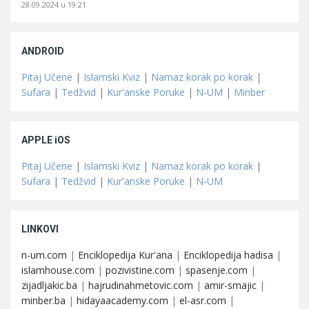
28.09.2024 u 19:21
ANDROID
Pitaj Učene
|
Islamski Kviz
|
Namaz korak po korak
|
Sufara
|
Tedžvid
|
Kur'anske Poruke
|
N-UM
|
Minber
APPLE iOS
Pitaj Učene
|
Islamski Kviz
|
Namaz korak po korak
|
Sufara
|
Tedžvid
|
Kur'anske Poruke
|
N-UM
LINKOVI
n-um.com
|
Enciklopedija Kur'ana
|
Enciklopedija hadisa
|
islamhouse.com
|
pozivistine.com
|
spasenje.com
|
zijadljakic.ba
|
hajrudinahmetovic.com
|
amir-smajic
|
minber.ba
|
hidayaacademy.com
|
el-asr.com
|