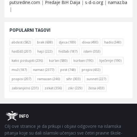
putsredine.com
|
Predaje BiH Daija
|
s-d-o.org
|
namaz.ba
|
POPULARNI TAGOVI
abdest
(582)
brak
(608)
djeca
(189)
dova
(490)
hadis
(340)
hadždž
(207)
hajz
(222)
hidžab
(187)
islam
(353)
kako postupiti
(236)
kur'an
(580)
kurban
(190)
liječenje
(190)
muž
(187)
namaz
(2377)
post
(748)
propis
(432)
propisi
(207)
ramazan
(246)
sihr
(303)
sunnet
(227)
zabranjeno
(231)
zekat
(356)
zikr
(229)
žena
(433)
Footer
O
INFO
Cilj ove stranice je da prikupi i objavi odgovore na islamska
pitanja koje su dali islamski učenjaci sve četiri pravne škole-