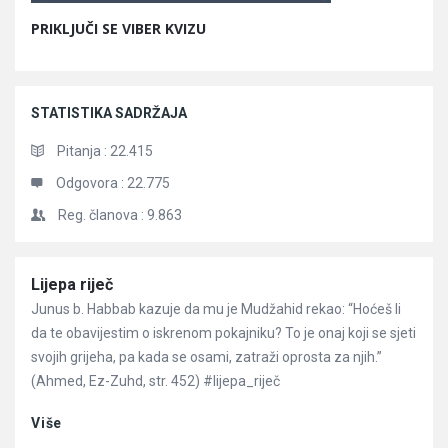
PRIKLJUČI SE VIBER KVIZU
STATISTIKA SADRŽAJA
Pitanja :
22.415
Odgovora :
22.775
Reg. članova :
9.863
Članci
Lijepa riječ
Junus b. Habbab kazuje da mu je Mudžahid rekao: “Hoćeš li
da te obavijestim o iskrenom pokajniku? To je onaj koji se sjeti
svojih grijeha, pa kada se osami, zatraži oprosta za njih.”
(Ahmed, Ez-Zuhd, str. 452) #lijepa_riječ
Više