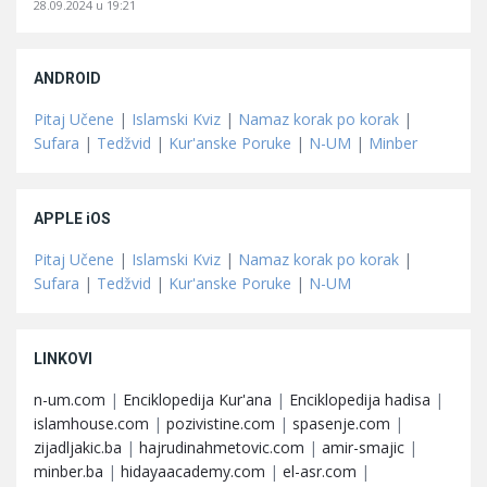
28.09.2024 u 19:21
ANDROID
Pitaj Učene
|
Islamski Kviz
|
Namaz korak po korak
|
Sufara
|
Tedžvid
|
Kur'anske Poruke
|
N-UM
|
Minber
APPLE iOS
Pitaj Učene
|
Islamski Kviz
|
Namaz korak po korak
|
Sufara
|
Tedžvid
|
Kur'anske Poruke
|
N-UM
LINKOVI
n-um.com
|
Enciklopedija Kur'ana
|
Enciklopedija hadisa
|
islamhouse.com
|
pozivistine.com
|
spasenje.com
|
zijadljakic.ba
|
hajrudinahmetovic.com
|
amir-smajic
|
minber.ba
|
hidayaacademy.com
|
el-asr.com
|