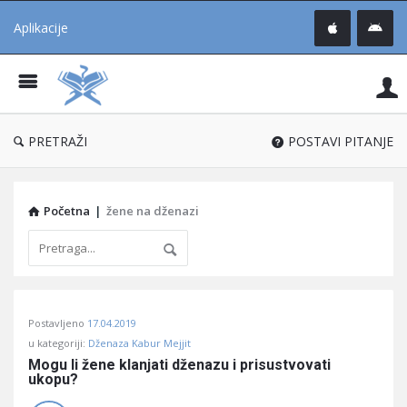
Aplikacije
Pit
Uč
®
PRETRAŽI
POSTAVI PITANJE
Početna
|
žene na dženazi
Pitaj
Postavljeno
17.04.2019
Učene
u kategoriji:
Dženaza Kabur Mejjit
®
Mogu li žene klanjati dženazu i prisustvovati 
ukopu?
Latest