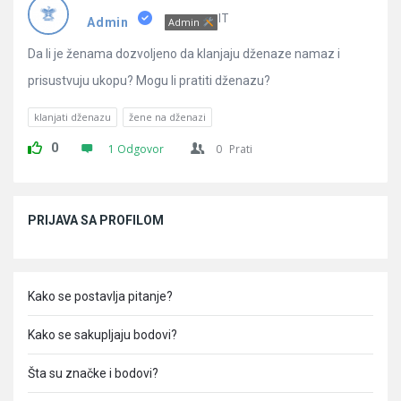
Pitanja
IT
Admin
Admin
Da li je ženama dozvoljeno da klanjaju dženaze namaz i
prisustvuju ukopu? Mogu li pratiti dženazu?
klanjati dženazu
žene na dženazi
0
1 Odgovor
0
Prati
Sidebar
PRIJAVA SA PROFILOM
Kako se postavlja pitanje?
Kako se sakupljaju bodovi?
Šta su značke i bodovi?