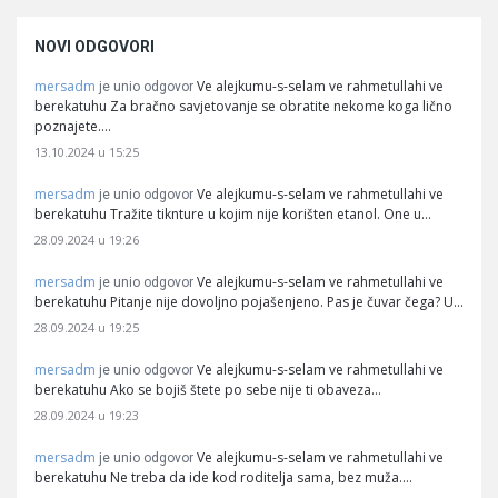
NOVI ODGOVORI
mersadm
Ve alejkumu-s-selam ve rahmetullahi ve
je unio odgovor
berekatuhu Za bračno savjetovanje se obratite nekome koga lično
poznajete.…
13.10.2024 u 15:25
mersadm
Ve alejkumu-s-selam ve rahmetullahi ve
je unio odgovor
berekatuhu Tražite tiknture u kojim nije korišten etanol. One u…
28.09.2024 u 19:26
mersadm
Ve alejkumu-s-selam ve rahmetullahi ve
je unio odgovor
berekatuhu Pitanje nije dovoljno pojašenjeno. Pas je čuvar čega? U…
28.09.2024 u 19:25
mersadm
Ve alejkumu-s-selam ve rahmetullahi ve
je unio odgovor
berekatuhu Ako se bojiš štete po sebe nije ti obaveza…
28.09.2024 u 19:23
mersadm
Ve alejkumu-s-selam ve rahmetullahi ve
je unio odgovor
berekatuhu Ne treba da ide kod roditelja sama, bez muža.…