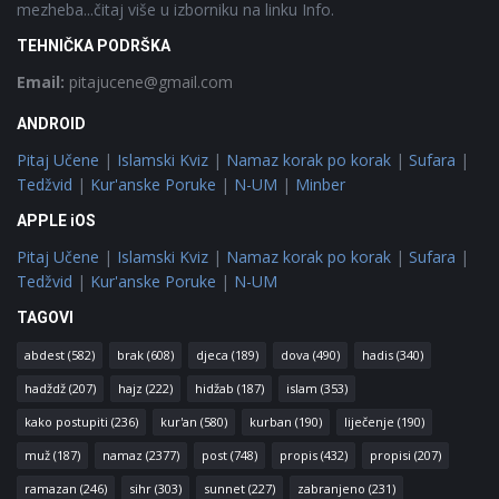
mezheba...čitaj više u izborniku na linku Info.
TEHNIČKA PODRŠKA
Email:
pitajucene@gmail.com
ANDROID
Pitaj Učene
|
Islamski Kviz
|
Namaz korak po korak
|
Sufara
|
Tedžvid
|
Kur'anske Poruke
|
N-UM
|
Minber
APPLE iOS
Pitaj Učene
|
Islamski Kviz
|
Namaz korak po korak
|
Sufara
|
Tedžvid
|
Kur'anske Poruke
|
N-UM
TAGOVI
abdest
(582)
brak
(608)
djeca
(189)
dova
(490)
hadis
(340)
hadždž
(207)
hajz
(222)
hidžab
(187)
islam
(353)
kako postupiti
(236)
kur'an
(580)
kurban
(190)
liječenje
(190)
muž
(187)
namaz
(2377)
post
(748)
propis
(432)
propisi
(207)
ramazan
(246)
sihr
(303)
sunnet
(227)
zabranjeno
(231)