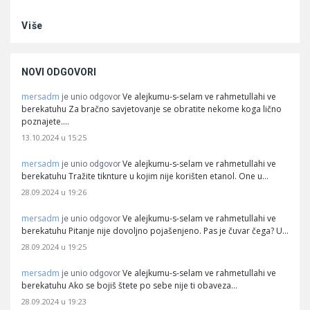
Više
NOVI ODGOVORI
mersadm
Ve alejkumu-s-selam ve rahmetullahi ve
je unio odgovor
berekatuhu Za bračno savjetovanje se obratite nekome koga lično
poznajete.…
13.10.2024 u 15:25
mersadm
Ve alejkumu-s-selam ve rahmetullahi ve
je unio odgovor
berekatuhu Tražite tiknture u kojim nije korišten etanol. One u…
28.09.2024 u 19:26
mersadm
Ve alejkumu-s-selam ve rahmetullahi ve
je unio odgovor
berekatuhu Pitanje nije dovoljno pojašenjeno. Pas je čuvar čega? U…
28.09.2024 u 19:25
mersadm
Ve alejkumu-s-selam ve rahmetullahi ve
je unio odgovor
berekatuhu Ako se bojiš štete po sebe nije ti obaveza…
28.09.2024 u 19:23