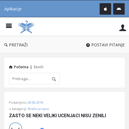
Aplikacije
Pit
Uč
®
PRETRAŽI
POSTAVI PITANJE
Početna
|
ženili
Pitaj
Postavljeno
28.08.2018
Učene
u kategoriji:
Bračni propisi
®
ZAŠTO SE NEKI VELIKI UČENJACI NISU ŽENILI
Latest