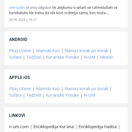
mersadm
Ve alejkumu-s-selam ve rahmetullahi ve
je unio odgovor
berekatuhu Ne treba da ide kod roditelja sama, bez muža.…
28.09.2024 u 19:21
ANDROID
Pitaj Učene
|
Islamski Kviz
|
Namaz korak po korak
|
Sufara
|
Tedžvid
|
Kur'anske Poruke
|
N-UM
|
Minber
APPLE iOS
Pitaj Učene
|
Islamski Kviz
|
Namaz korak po korak
|
Sufara
|
Tedžvid
|
Kur'anske Poruke
|
N-UM
LINKOVI
n-um.com
|
Enciklopedija Kur'ana
|
Enciklopedija hadisa
|