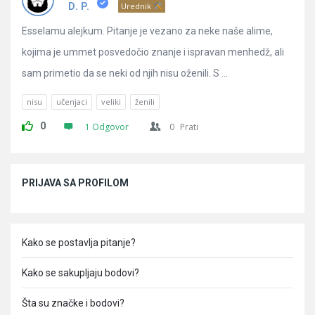
Pitanja
D. P.
Urednik
Esselamu alejkum. Pitanje je vezano za neke naše alime,
kojima je ummet posvedočio znanje i ispravan menhedž, ali
sam primetio da se neki od njih nisu oženili. S ...
nisu
učenjaci
veliki
ženili
0
1 Odgovor
0
Prati
Sidebar
PRIJAVA SA PROFILOM
Kako se postavlja pitanje?
Kako se sakupljaju bodovi?
Šta su značke i bodovi?