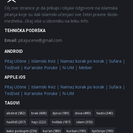
Cilj ove stranice je da prikupi i objavi odgovore na islamska
pitanja koje su dali islamski učenjaci sve četiri pravne škole-
mezheba...čitaj više u izborniku na linku Info.
TEHNIČKA PODRŠKA
Email:
pitajucene@gmail.com
ANDROID
Pitaj Učene
|
Islamski Kviz
|
Namaz korak po korak
|
Sufara
|
Tedžvid
|
Kur'anske Poruke
|
N-UM
|
Minber
APPLE iOS
Pitaj Učene
|
Islamski Kviz
|
Namaz korak po korak
|
Sufara
|
Tedžvid
|
Kur'anske Poruke
|
N-UM
TAGOVI
abdest
(582)
brak
(608)
djeca
(189)
dova
(490)
hadis
(340)
hadždž
(207)
hajz
(222)
hidžab
(187)
islam
(353)
kako postupiti
(236)
kur'an
(580)
kurban
(190)
liječenje
(190)