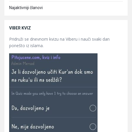
Najaktivniji članovi
VIBER KVIZ
Pridruži se dnevnom kvizu na Viberu i nauči svaki dan
ponešto iz islama.