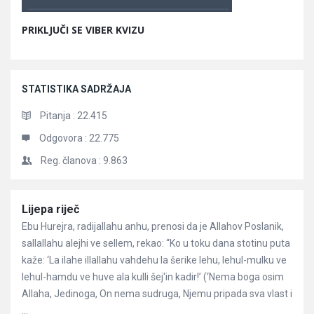
PRIKLJUČI SE VIBER KVIZU
STATISTIKA SADRŽAJA
Pitanja :
22.415
Odgovora :
22.775
Reg. članova :
9.863
Članci
Lijepa riječ
Ebu Hurejra, radijallahu anhu, prenosi da je Allahov Poslanik,
sallallahu alejhi ve sellem, rekao: “Ko u toku dana stotinu puta
kaže: ‘La ilahe illallahu vahdehu la šerike lehu, lehul-mulku ve
lehul-hamdu ve huve ala kulli šej'in kadir!’ (‘Nema boga osim
Allaha, Jedinoga, On nema sudruga, Njemu pripada sva vlast i
...