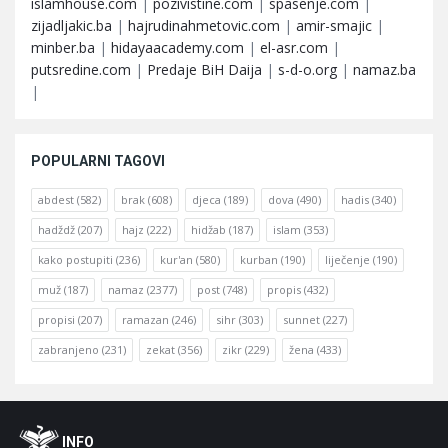
islamhouse.com
|
pozivistine.com
|
spasenje.com
|
zijadljakic.ba
|
hajrudinahmetovic.com
|
amir-smajic
|
minber.ba
|
hidayaacademy.com
|
el-asr.com
|
putsredine.com
|
Predaje BiH Daija
|
s-d-o.org
|
namaz.ba
|
POPULARNI TAGOVI
abdest
(582)
brak
(608)
djeca
(189)
dova
(490)
hadis
(340)
hadždž
(207)
hajz
(222)
hidžab
(187)
islam
(353)
kako postupiti
(236)
kur'an
(580)
kurban
(190)
liječenje
(190)
muž
(187)
namaz
(2377)
post
(748)
propis
(432)
propisi
(207)
ramazan
(246)
sihr
(303)
sunnet
(227)
zabranjeno
(231)
zekat
(356)
zikr
(229)
žena
(433)
Footer
O
INFO