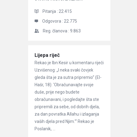
Pitanja :
22.415
Odgovora :
22.775
Reg. članova :
9.863
Članci
Lijepa riječ
Rekao je Ibn Kesir u komentaru riječi
Uzvišenog: „I neka svaki čovjek
gleda šta je za sutra pripremio“ (El-
Hašr, 18): ‘Obračunavajte svoje
duše, prije nego budete
obračunavani, i pogledajte šta ste
pripremili za sebe, od dobrih djela,
za dan povratka Allahu i izlaganja
vaših djela pred Njim.'“ Rekao je
Poslanik, ...