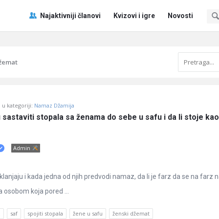
Pitaj
Pitaj
Najaktivniji članovi
Kvizovi i igre
Novosti
Učene
Učene
®
®
Navigacija
džemat
u kategoriji:
Namaz Džamija
 sastaviti stopala sa ženama do sebe u safu i da li stoje kao 
Admin
ne klanjaju i kada jedna od njih predvodi namaz, da li je farz da se na far
a osobom koja pored ...
z
saf
spojiti stopala
žene u safu
ženski džemat