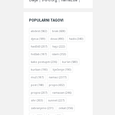
POPULARNI TAGOVI
abdest
(582)
brak
(608)
djeca
(189)
dova
(490)
hadis
(340)
hadždž
(207)
hajz
(222)
hidžab
(187)
islam
(353)
kako postupiti
(236)
kur'an
(580)
kurban
(190)
liječenje
(190)
muž
(187)
namaz
(2377)
post
(748)
propis
(432)
propisi
(207)
ramazan
(246)
sihr
(303)
sunnet
(227)
zabranjeno
(231)
zekat
(356)