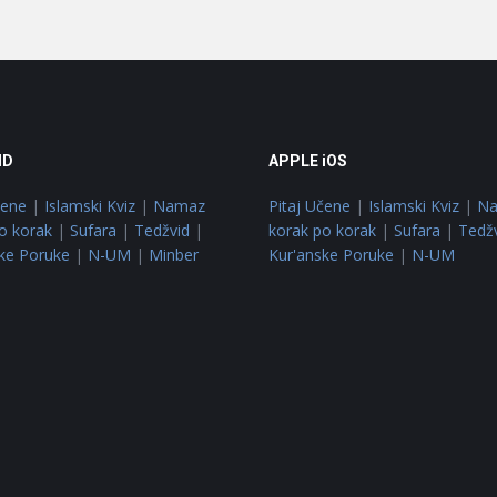
ID
APPLE iOS
čene
|
Islamski Kviz
|
Namaz
Pitaj Učene
|
Islamski Kviz
|
N
o korak
|
Sufara
|
Tedžvid
|
korak po korak
|
Sufara
|
Tedž
ke Poruke
|
N-UM
|
Minber
Kur'anske Poruke
|
N-UM