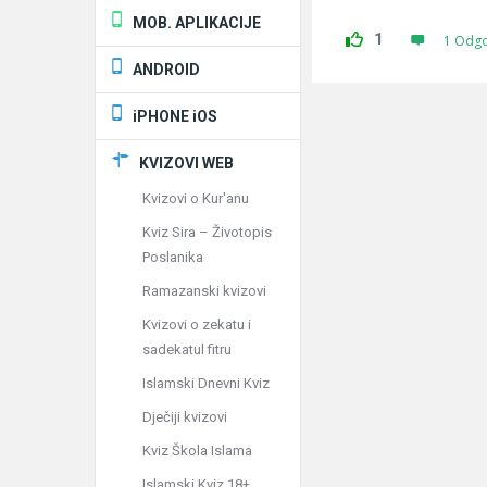
MOB. APLIKACIJE
1
1 Odg
ANDROID
iPHONE iOS
KVIZOVI WEB
Kvizovi o Kur'anu
Kviz Sira – Životopis
Poslanika
Ramazanski kvizovi
Kvizovi o zekatu i
sadekatul fitru
Islamski Dnevni Kviz
Dječiji kvizovi
Kviz Škola Islama
Islamski Kviz 18+