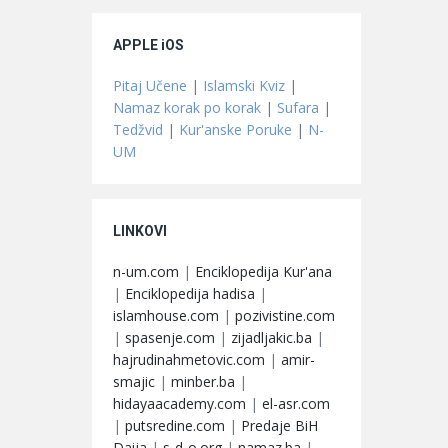
APPLE iOS
Pitaj Učene
|
Islamski Kviz
|
Namaz korak po korak
|
Sufara
|
Tedžvid
|
Kur'anske Poruke
|
N-
UM
LINKOVI
n-um.com
|
Enciklopedija Kur'ana
|
Enciklopedija hadisa
|
islamhouse.com
|
pozivistine.com
|
spasenje.com
|
zijadljakic.ba
|
hajrudinahmetovic.com
|
amir-
smajic
|
minber.ba
|
hidayaacademy.com
|
el-asr.com
|
putsredine.com
|
Predaje BiH
Daija
|
s-d-o.org
|
namaz.ba
|