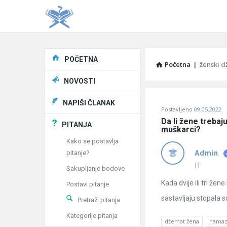
Explore
POČETNA
Početna
|
ženski 
NOVOSTI
Pitaj
NAPIŠI ČLANAK
Postavljeno
09.05.2022
Učene
Da li žene trebaju
PITANJA
muškarci?
®
Kako se postavlja
pitanje?
Admin
Latest
IT
Sakupljanje bodove
Pitanja
Kada dvije ili tri že
Postavi pitanje
sastavljaju stopala s
Pretraži pitanja
Kategorije pitanja
džemat žena
nama