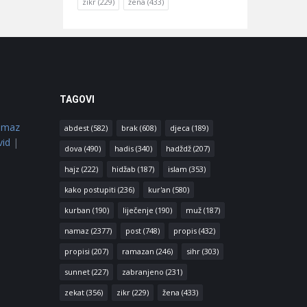
zikr
(229)
žena
(433)
TAGOVI
amaz
abdest
(582)
brak
(608)
djeca
(189)
vid
|
dova
(490)
hadis
(340)
hadždž
(207)
hajz
(222)
hidžab
(187)
islam
(353)
kako postupiti
(236)
kur'an
(580)
kurban
(190)
liječenje
(190)
muž
(187)
namaz
(2377)
post
(748)
propis
(432)
propisi
(207)
ramazan
(246)
sihr
(303)
sunnet
(227)
zabranjeno
(231)
zekat
(356)
zikr
(229)
žena
(433)