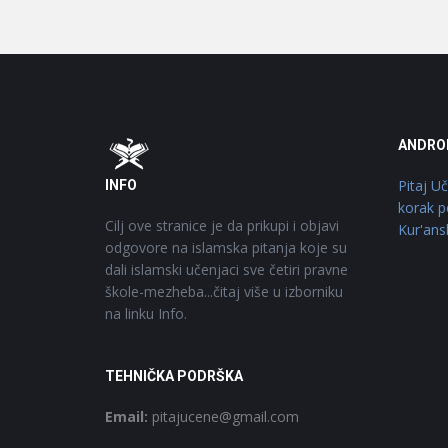
Footer
O
ANDRO
Pitaj U
INFO
korak p
Cilj ove stranice je da prikupi i objavi
Kur'ans
odgovore na islamska pitanja koje su
dali islamski učenjaci sve četiri pravne
škole-mezheba...čitaj više u izborniku
na linku Info.
TEHNIČKA PODRŠKA
Email:
pitajucene@gmail.com