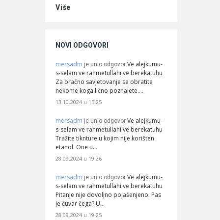
Više
NOVI ODGOVORI
mersadm
Ve alejkumu-
je unio odgovor
s-selam ve rahmetullahi ve berekatuhu
Za bračno savjetovanje se obratite
nekome koga lično poznajete.…
13.10.2024 u 15:25
mersadm
Ve alejkumu-
je unio odgovor
s-selam ve rahmetullahi ve berekatuhu
Tražite tiknture u kojim nije korišten
etanol. One u…
28.09.2024 u 19:26
mersadm
Ve alejkumu-
je unio odgovor
s-selam ve rahmetullahi ve berekatuhu
Pitanje nije dovoljno pojašenjeno. Pas
je čuvar čega? U…
28.09.2024 u 19:25