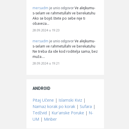
mersadm
Ve alejkumu-
je unio odgovor
s-selam ve rahmetullahi ve berekatuhu
Ako se bojiš štete po sebe nije ti
obaveza…
28.09.2024 u 19:23
mersadm
Ve alejkumu-
je unio odgovor
s-selam ve rahmetullahi ve berekatuhu
Ne treba da ide kod roditelja sama, bez
muža.…
28.09.2024 u 19:21
ANDROID
Pitaj Učene
|
Islamski Kviz
|
Namaz korak po korak
|
Sufara
|
Tedžvid
|
Kur'anske Poruke
|
N-
UM
|
Minber