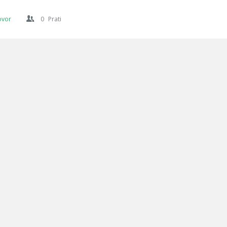
ovor
0
Prati